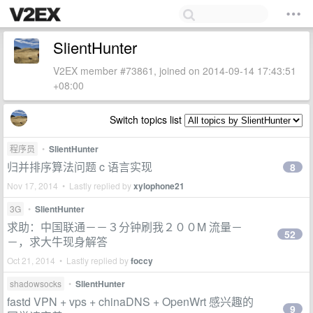
SlientHunter
V2EX member #73861, joined on 2014-09-14 17:43:51
+08:00
Switch topics list
程序员
•
SlientHunter
归并排序算法问题 c 语言实现
8
Nov 17, 2014 • Lastly replied by
xylophone21
3G
•
SlientHunter
求助：中国联通－－３分钟刷我２００M 流量－
52
－，求大牛现身解答
Oct 21, 2014 • Lastly replied by
foccy
shadowsocks
•
SlientHunter
fastd VPN + vps + chinaDNS + OpenWrt 感兴趣的
9