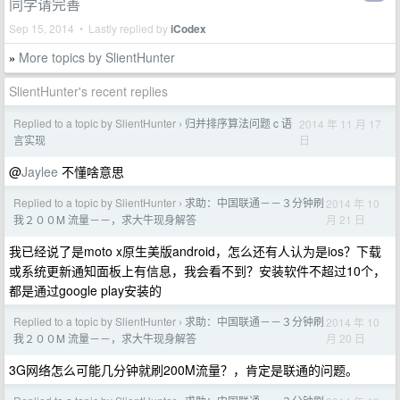
同学请完善
Sep 15, 2014 • Lastly replied by
iCodex
More topics by SlientHunter
»
SlientHunter's recent replies
Replied to a topic by SlientHunter
归并排序算法问题 c 语
2014 年 11 月 17
›
日
言实现
@
Jaylee
不懂啥意思
Replied to a topic by SlientHunter
求助：中国联通－－３分钟刷
2014 年 10
›
月 21 日
我２００M 流量－－，求大牛现身解答
我已经说了是moto x原生美版android，怎么还有人认为是ios？下载
或系统更新通知面板上有信息，我会看不到？安装软件不超过10个，
都是通过google play安装的
Replied to a topic by SlientHunter
求助：中国联通－－３分钟刷
2014 年 10
›
月 20 日
我２００M 流量－－，求大牛现身解答
3G网络怎么可能几分钟就刷200M流量？，肯定是联通的问题。