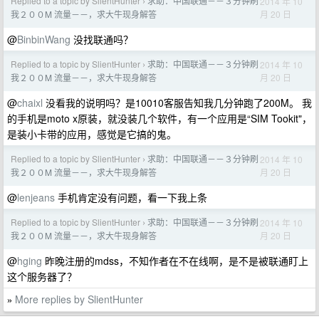
Replied to a topic by SlientHunter
求助：中国联通－－３分钟刷
2014 年 10
›
月 20 日
我２００M 流量－－，求大牛现身解答
@
BinbinWang
没找联通吗？
Replied to a topic by SlientHunter
求助：中国联通－－３分钟刷
2014 年 10
›
月 20 日
我２００M 流量－－，求大牛现身解答
@
chaixl
没看我的说明吗？是10010客服告知我几分钟跑了200M。 我
的手机是moto x原装，就没装几个软件，有一个应用是“SIM Tookit"，
是装小卡带的应用，感觉是它搞的鬼。
Replied to a topic by SlientHunter
求助：中国联通－－３分钟刷
2014 年 10
›
月 20 日
我２００M 流量－－，求大牛现身解答
@
lenjeans
手机肯定没有问题，看一下我上条
Replied to a topic by SlientHunter
求助：中国联通－－３分钟刷
2014 年 10
›
月 20 日
我２００M 流量－－，求大牛现身解答
@
hging
昨晚注册的mdss，不知作者在不在线啊，是不是被联通盯上
这个服务器了？
More replies by SlientHunter
»