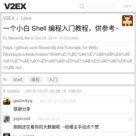
V2EX
Linux
›
一个小白 Shell 编程入门教程，供参考~
By
StevenSLXie
at Dec 29, 2014 · 4133 views
https://github.com/StevenSLXie/Tutorials-for-Web-
Developers/blob/master/Shell%E7%BC%96%E7%A8%8B%E6%9E
%81%E7%AE%80%E5%85%A5%E9%97%A8%E5%AE%9E%E8%B
7%B5.md
.
shell
编程
入门
8 replies
•
2015-10-07 22:28:16 +08:00
jas0ndyq
Dec 29, 2014 via iPad
1
感谢分享
pipicold
Dec 29, 2014
2
刚刚还在看你的大数据呢. ~给楼主手动点个赞