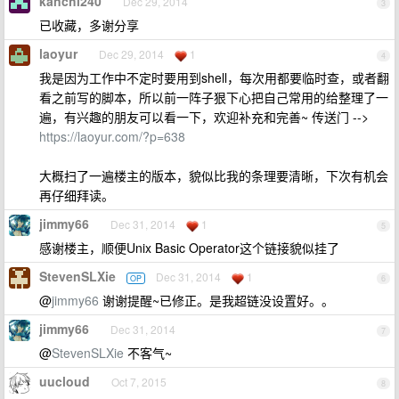
kanchi240
Dec 29, 2014
3
已收藏，多谢分享
laoyur
Dec 29, 2014
1
4
我是因为工作中不定时要用到shell，每次用都要临时查，或者翻
看之前写的脚本，所以前一阵子狠下心把自己常用的给整理了一
遍，有兴趣的朋友可以看一下，欢迎补充和完善~ 传送门 -->
https://laoyur.com/?p=638
大概扫了一遍楼主的版本，貌似比我的条理要清晰，下次有机会
再仔细拜读。
jimmy66
Dec 31, 2014
1
5
感谢楼主，顺便Unix Basic Operator这个链接貌似挂了
StevenSLXie
Dec 31, 2014
1
OP
6
@
jimmy66
谢谢提醒~已修正。是我超链没设置好。。
jimmy66
Dec 31, 2014
7
@
StevenSLXie
不客气~
uucloud
Oct 7, 2015
8