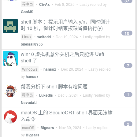
37
程序员
•
CivAx
•
Feb 8, 2025
• Lastly replied by
GooMS
shell 脚本 ：提示用户输入 y/n，同时倒计
时 10 秒，倒计时结束按缺省值执行(y)
10
Linux
•
wolfcdd
•
Dec 19, 2024
• Lastly replied by
oneisall8955
win10 虚拟机意外关机之后只能进 Uefi
shell 了
7
Windows
•
hanssx
•
Dec 20, 2024
• Lastly replied
by
hanssx
帮我分析下 shell 脚本有啥问题
1
程序员
•
Lukedis
•
Dec 5, 2024
• Lastly replied by
NevadaLi
macOS 上的 SecureCRT shell 界面无法输
入命令
2
macOS
•
Bigears
•
Nov 30, 2024
• Lastly replied
by
Bigears