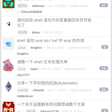
41
程序员
•
xiebruce
•
Jun 15, 2024
• Lastly replied
by
TOUJOURSER
请问这段 shell 语句为何变量被回车符号拆
分了
问与答
•
ilotuo
•
Feb 24, 2023
shell 语句 eval str="val"中 eval 的作用
5
Linux
•
feng0vx
•
Feb 22, 2023
• Lastly replied by
feng0vx
请教一下 shell 文本处理大神
14
Linux
•
toyst
•
Feb 22, 2023
• Lastly replied by
yiyu1211
分享一下平时用的抗炮(Automator)
24
macOS
•
ethusdt
•
Jun 11, 2023
• Lastly replied by
riddle4ever
一个关于运维脚本的问题想请教下大家
8
1
问与答
•
kikyou12138
•
Feb 16, 2023
•