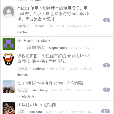
macos 使用 n 切换版本的使用很慢，用
rust 做了个小工具,创建临时的 nodejs 环
境，需要配合 n 使用
3
macOS
•
treblex
•
Jan 3, 2024
• Lastly replied by
treblex
Go Runtime: stack
1
Go 编程语言
•
GopherDaily
•
Dec 20, 2023
请教如何把一个已经写好的 shell 脚本“内
置”到 C 语言程序里并运行。
9
程序员
•
oneforall
•
Feb 1, 2024
• Lastly replied by
liberize
在 shell 脚本中执行 screen 命令问题
5
问与答
•
wanchenyi
•
Dec 20, 2023
• Lastly replied
by
julyclyde
[1 年] 找 Linux 初级岗
14
求职
•
kissdata
•
Nov 27, 2023
• Lastly replied by