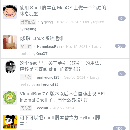
使用 Shell 脚本在 MacOS 上做一个简易的
休息提醒
9
分享创造
•
lyqiang
•
Nov 23, 2024
• Lastly replied
by
lyqiang
[求职] Linux 系统运维
26
酷工作
•
NamelessRain
•
Nov 15, 2024
• Lastly
replied by
OneXT
这个 sed 里，关于单引号双引号的用法，
应该是去查阅 shell 的资料吗？
9
问与答
•
amiwrong123
•
Sep 30, 2024
• Lastly
replied by
amiwrong123
VirtualBox 7.0 版本以后不会自动出现 EFI
Internal Shell 了，有什么办法吗？
问与答
•
coolair
•
Aug 27, 2024
可不可以把 shell 脚本替换为 Python 脚
本？
100