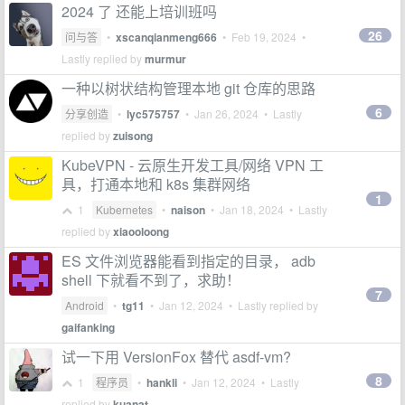
2024 了 还能上培训班吗
26
问与答
•
xscanqianmeng666
•
Feb 19, 2024
•
Lastly replied by
murmur
一种以树状结构管理本地 git 仓库的思路
6
分享创造
•
lyc575757
•
Jan 26, 2024
• Lastly
replied by
zuisong
KubeVPN - 云原生开发工具/网络 VPN 工
具，打通本地和 k8s 集群网络
1
1
Kubernetes
•
naison
•
Jan 18, 2024
• Lastly
replied by
xiaooloong
ES 文件浏览器能看到指定的目录， adb
shell 下就看不到了，求助！
7
Android
•
tg11
•
Jan 12, 2024
• Lastly replied by
gaifanking
试一下用 VersionFox 替代 asdf-vm?
8
1
程序员
•
hankli
•
Jan 12, 2024
• Lastly
replied by
kuanat