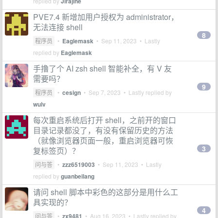
replied by
Jirajine
PVE7.4 新增加用户授权为 administrator，
无法连接 shell
8
程序员
•
Eaglemask
•
Sep 11, 2023
• Lastly
replied by
Eaglemask
手撸了个 AI zsh shell 智能补全，有 V 友
需要吗？
9
程序员
•
cesign
•
Sep 7, 2023
• Lastly replied by
wulv
每次重启系统后打开 shell，之前开的窗口
目录记录都没了，有没有保留历史的方法
（就像浏览器页面一般，重启浏览器可恢
3
复标签页）？
问与答
•
zzz6519003
•
Sep 11, 2023
• Lastly
replied by
guanbeilang
请问 shell 脚本中彩色的这部分是用什么工
具实现的？
4
问与答
•
zx9481
•
Aug 16, 2023
• Lastly replied by