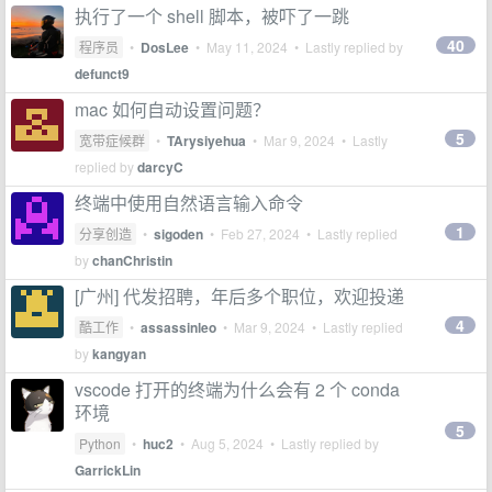
执行了一个 shell 脚本，被吓了一跳
40
程序员
•
DosLee
•
May 11, 2024
• Lastly replied by
defunct9
mac 如何自动设置问题？
5
宽带症候群
•
TArysiyehua
•
Mar 9, 2024
• Lastly
replied by
darcyC
终端中使用自然语言输入命令
1
分享创造
•
sigoden
•
Feb 27, 2024
• Lastly replied
by
chanChristin
[广州] 代发招聘，年后多个职位，欢迎投递
4
酷工作
•
assassinleo
•
Mar 9, 2024
• Lastly replied
by
kangyan
vscode 打开的终端为什么会有 2 个 conda
环境
5
Python
•
huc2
•
Aug 5, 2024
• Lastly replied by
GarrickLin