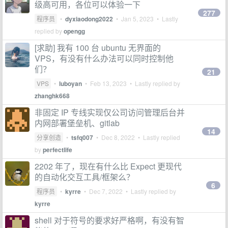
级高可用，各位可以体验一下
277
程序员
•
dyxiaodong2022
•
Jan 5, 2023
• Lastly
replied by
opengg
[求助] 我有 100 台 ubuntu 无界面的
VPS，有没有什么办法可以同时控制他
们？
21
VPS
•
luboyan
•
Feb 13, 2023
• Lastly replied by
zhanghk668
非固定 IP 专线实现仅公司访问管理后台并
内网部署堡垒机、gitlab
14
分享创造
•
tsfq007
•
Dec 8, 2022
• Lastly replied
by
perfectlife
2202 年了，现在有什么比 Expect 更现代
的自动化交互工具/框架么？
6
程序员
•
kyrre
•
Dec 7, 2022
• Lastly replied by
kyrre
shell 对于符号的要求好严格啊，有没有智