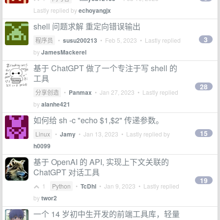
Lastly replied by
echoyangjx
shell 问题求解 重定向错误输出
3
程序员
•
susu200213
•
Feb 5, 2023
• Lastly replied
by
JamesMackerel
基于 ChatGPT 做了一个专注于写 shell 的
工具
28
分享创造
•
Panmax
•
Jan 27, 2023
• Lastly replied
by
alanhe421
如何给 sh -c "echo $1,$2" 传递参数。
15
Linux
•
Jamy
•
Jan 13, 2023
• Lastly replied by
h0099
基于 OpenAI 的 API, 实现上下文关联的
ChatGPT 对话工具
19
1
Python
•
TcDhl
•
Jan 9, 2023
• Lastly replied
by
twor2
一个 14 岁初中生开发的前端工具库，轻量