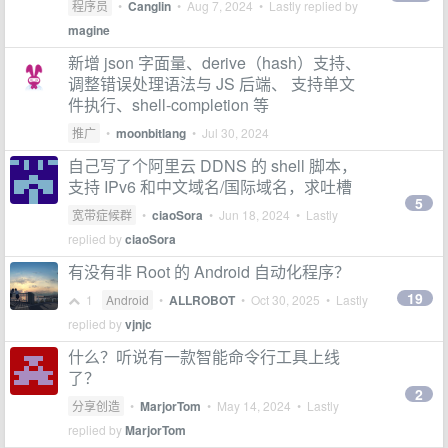
程序员
•
Canglin
•
Aug 7, 2024
• Lastly replied by
magine
新增 json 字面量、derive（hash）支持、
调整错误处理语法与 JS 后端、 支持单文
件执行、shell-completion 等
推广
•
moonbitlang
•
Jul 30, 2024
自己写了个阿里云 DDNS 的 shell 脚本，
支持 IPv6 和中文域名/国际域名，求吐槽
5
宽带症候群
•
ciaoSora
•
Jun 18, 2024
• Lastly
replied by
ciaoSora
有没有非 Root 的 Android 自动化程序？
19
1
Android
•
ALLROBOT
•
Oct 30, 2025
• Lastly
replied by
vjnjc
什么？听说有一款智能命令行工具上线
了？
2
分享创造
•
MarjorTom
•
May 14, 2024
• Lastly
replied by
MarjorTom