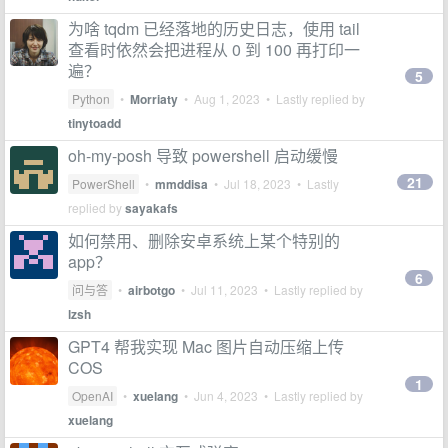
为啥 tqdm 已经落地的历史日志，使用 tail
查看时依然会把进程从 0 到 100 再打印一
遍？
5
Python
•
Morriaty
•
Aug 1, 2023
• Lastly replied by
tinytoadd
oh-my-posh 导致 powershell 启动缓慢
21
PowerShell
•
mmddisa
•
Jul 18, 2023
• Lastly
replied by
sayakafs
如何禁用、删除安卓系统上某个特别的
app？
6
问与答
•
airbotgo
•
Jul 11, 2023
• Lastly replied by
lzsh
GPT4 帮我实现 Mac 图片自动压缩上传
COS
1
OpenAI
•
xuelang
•
Jun 4, 2023
• Lastly replied by
xuelang