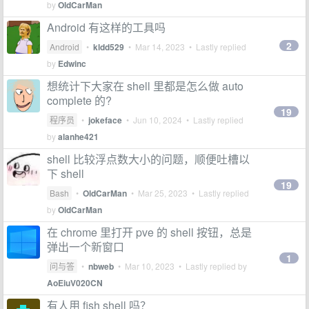
by
OldCarMan
Android 有这样的工具吗
2
Android
•
kldd529
•
Mar 14, 2023
• Lastly replied
by
Edwinc
想统计下大家在 shell 里都是怎么做 auto
complete 的?
19
程序员
•
jokeface
•
Jun 10, 2024
• Lastly replied
by
alanhe421
shell 比较浮点数大小的问题，顺便吐槽以
下 shell
19
Bash
•
OldCarMan
•
Mar 25, 2023
• Lastly replied
by
OldCarMan
在 chrome 里打开 pve 的 shell 按钮，总是
弹出一个新窗口
1
问与答
•
nbweb
•
Mar 10, 2023
• Lastly replied by
AoEiuV020CN
有人用 fish shell 吗？