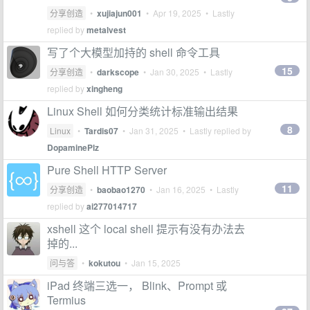
分享创造
•
xujiajun001
•
Apr 19, 2025
• Lastly
replied by
metalvest
写了个大模型加持的 shell 命令工具
15
分享创造
•
darkscope
•
Jan 30, 2025
• Lastly
replied by
xingheng
Linux Shell 如何分类统计标准输出结果
8
Linux
•
Tardis07
•
Jan 31, 2025
• Lastly replied by
DopaminePlz
Pure Shell HTTP Server
11
分享创造
•
baobao1270
•
Jan 16, 2025
• Lastly
replied by
ai277014717
xshell 这个 local shell 提示有没有办法去
掉的...
问与答
•
kokutou
•
Jan 15, 2025
iPad 终端三选一， Blink、Prompt 或
Termius