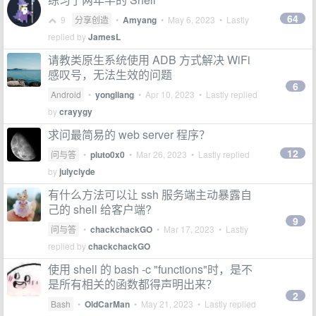
64
9
分享创造
•
Amyang
•
May 6, 2023
• Lastly
replied by
JamesL
请教类原生系统使用 ADB 方式解决 WiFi
感叹号，无法生效的问题
6
Android
•
yongliang
•
Apr 10, 2023
• Lastly replied
by
crayygy
求问最简易的 web server 程序？
12
问与答
•
pluto0x0
•
Mar 26, 2023
• Lastly replied
by
julyclyde
有什么方法可以让 ssh 服务端主动暴露自
己的 shell 给客户端?
9
问与答
•
chackchackGO
•
Mar 17, 2023
• Lastly
replied by
chackchackGO
使用 shell 的 bash -c "functions"时，是不
是所有相关的函数都得声明出来？
2
Bash
•
OldCarMan
•
May 21, 2023
• Lastly replied