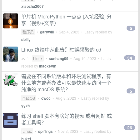
xiaozhu2007
单片机 MicroPython 一点点 [入坑经验] 分
享（视频+文章）
5
程序员
•
garywill
•
Sep 4, 2023
• Lastly replied by
sbilly
Linux 终端中从此告别枯燥频繁的 cd
34
1
Linux
•
sunhang09
•
Aug 19, 2023
• Lastly
replied by
ihackevin
需要在不同系统版本和环境测试程序，有
什么地方或者办法可以最快速度访问一个
纯净的 macOS 系统？
5
macOS
•
cwcc
•
Aug 8, 2023
• Lastly replied by
yyzh
练习 shell 脚本有啥好的视频 或者网站 或
者工具吗？
26
Linux
•
spr1ngs
•
Nov 3, 2023
• Lastly replied by
hukei