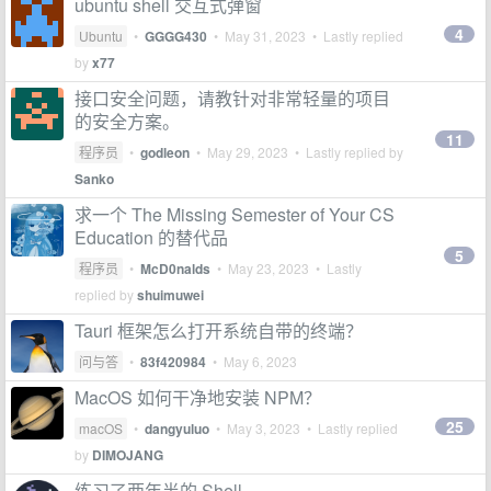
ubuntu shell 交互式弹窗
4
Ubuntu
•
GGGG430
•
May 31, 2023
• Lastly replied
by
x77
接口安全问题，请教针对非常轻量的项目
的安全方案。
11
程序员
•
godleon
•
May 29, 2023
• Lastly replied by
Sanko
求一个 The Missing Semester of Your CS
Education 的替代品
5
程序员
•
McD0nalds
•
May 23, 2023
• Lastly
replied by
shuimuwei
Tauri 框架怎么打开系统自带的终端？
问与答
•
83f420984
•
May 6, 2023
MacOS 如何干净地安装 NPM？
25
macOS
•
dangyuluo
•
May 3, 2023
• Lastly replied
by
DIMOJANG
练习了两年半的 Shell