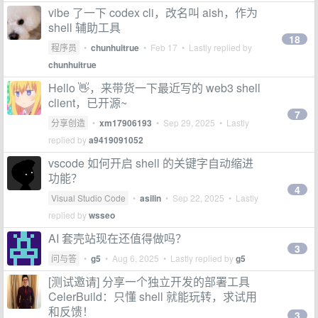
vibe 了一下 codex cli，改名叫 aish，作为
shell 辅助工具
18
程序员
•
chunhuitrue
•
Feb 17
• Lastly replied by
chunhuitrue
Hello 👋，来带货一下最近写的 web3 shell
client，已开源~
7
分享创造
•
xm17906193
•
Sep 29, 2025
• Lastly
replied by
a9419091052
vscode 如何开启 shell 的关键字自动缩进
功能？
4
Visual Studio Code
•
asilin
•
Sep 22, 2025
• Lastly
replied by
wsseo
AI 套壳站现在还值得做吗？
3
问与答
•
g5
•
Aug 6, 2025
• Lastly replied by
g5
[测试邀请] 分享一个独立开发的部署工具
CelerBuild：只懂 shell 就能玩转，求试用
和反馈！
3