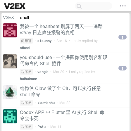
V2EX
shell
›
我被一个 heartbeat 刷屏了两天——追踪
v2ray 日志疯狂报警的真相
1
问与答
•
s1sunny
•
Apr 16
• Lastly replied by
afkool
you-should-use - 一个提醒你使用别名和现
代命令的 Shell 插件
1
程序员
•
vangie
•
Mar 29
• Lastly replied by
huihuimoe
给微信 Claw 做了个 Cli，可以执行任意
shell 命令
程序员
•
xiaotianhu
•
Mar 22
Codex APP 中 Flutter 里 Ai 执行 Shell 命
令会卡死
程序员
•
PtAu
•
Mar 11