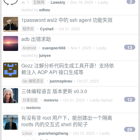
2
1
互联网
•
Lawskiy
•
Dec 18, 2023
• Lastly
replied by
sdhou
1password wsl2 中的 ssh agent 功能失效
程序员
•
Cyshall
•
Oct 31, 2023
adb 出错求助
13
Android
•
xuangoer666
•
Nov 1, 2023
• Lastly
replied by
junyee
Gozz 注解分析代码生成工具开源！支持依
赖注入 AOP API 接口生成等
Go 编程语言
•
justmaplewu
•
Oct 27, 2023
三体编程语言 版本更新 v0.3.0
12
分享创造
•
melovto
•
Oct 31, 2023
• Lastly replied
by
melovto
有没有非 root 用户下，能创建出一个隔离
rootfs 内的交互式 shell 的轮子
29
Linux
•
guanzhangzhang
•
Oct 13, 2023
• Lastly