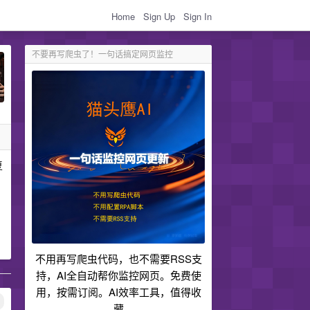
Home
Sign Up
Sign In
不要再写爬虫了！一句话搞定网页监控
复
不用再写爬虫代码，也不需要RSS支
持，AI全自动帮你监控网页。免费使
用，按需订阅。AI效率工具，值得收
藏