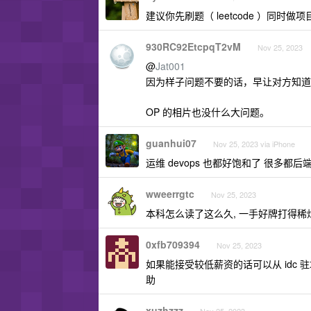
建议你先刷题（ leetcode ）同时
930RC92EtcpqT2vM
Nov 25, 2023
@
Jat001
因为样子问题不要的话，早让对方知道
OP 的相片也没什么大问题。
guanhui07
Nov 25, 2023 via iPhone
运维 devops 也都好饱和了 很多都后
wweerrgtc
Nov 25, 2023
本科怎么读了这么久, 一手好牌打得稀烂,
0xfb709394
Nov 25, 2023
如果能接受较低薪资的话可以从 idc 驻场
助
xuzhzzz