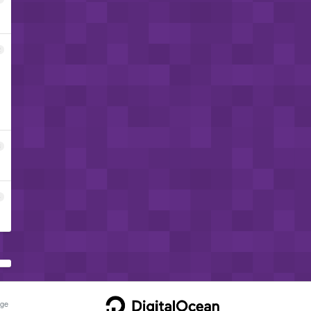
2
3
4
ge