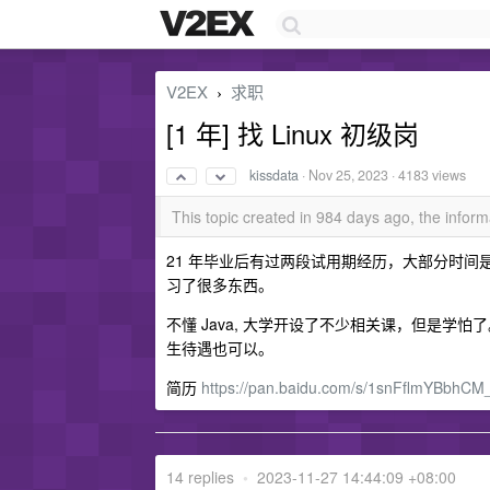
V2EX
求职
›
[1 年] 找 Linux 初级岗
kissdata
·
Nov 25, 2023
· 4183 views
This topic created in 984 days ago, the info
21 年毕业后有过两段试用期经历，大部分时间是
习了很多东西。
不懂 Java, 大学开设了不少相关课，但是学怕了。只对
生待遇也可以。
简历
https://pan.baidu.com/s/1snFflmYBbh
14 replies
•
2023-11-27 14:44:09 +08:00