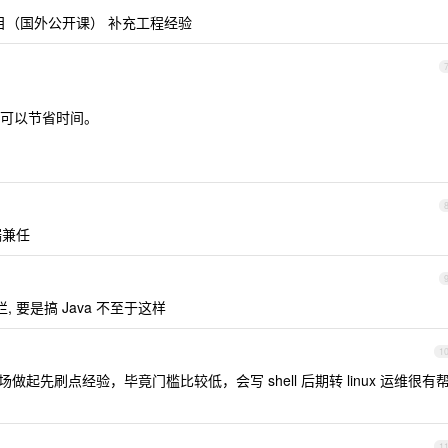
做项目（国外公开课） 补充工程经验
可以节省时间。
端兼任
 要是搞 Java 不至于这样
1
做起先刷点经验，毕竟门槛比较低，会写 shell 后期转 linux 运维很有
1