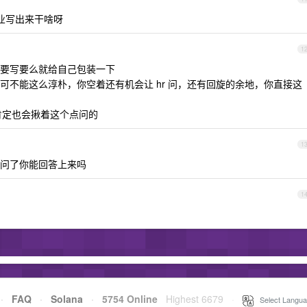
业写出来干啥呀
1
要写要么就给自己包装一下
可不能这么淳朴，你空着还有机会让 hr 问，还有回旋的余地，你直接这
肯定也会揪着这个点问的
1
，真问了你能回答上来吗
1
·
FAQ
·
Solana
·
5754 Online
Highest 6679
·
Select Langua