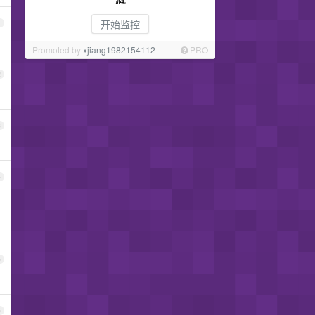
开始监控
1
Promoted by
xjiang1982154112
PRO
2
3
4
5
6