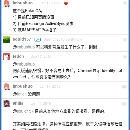
imbushuo
Jan 17, 2015
1
7
这个是Fake CA。
1) 目前已知网页版没事
2) 目前Exchange ActiveSync没事
3) 就IMAP/SMTP中招了
squid157
Jan 17, 2015 via iPhone
OP
8
@
imbushuo
可以猜测背后发生了什么了。谢谢
fetich
Jan 17, 2015
9
@
imbushuo
网页版速度很慢，好不容易上去后，Chrome显示 Identity not
verified ，你网页版没有问题么？
imbushuo
Jan 17, 2015
10
@
fetich
没问题
9hills
Jan 17, 2015
11
@
squid157
目前从其他地方拿到的证书看，是假的。
其实如果按照法律，这种情况应该报警，属于入侵电信基础设