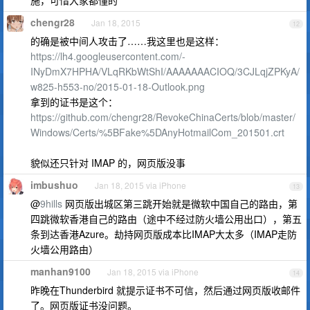
施，可惜大家都懂的
chengr28
Jan 18, 2015
12
的确是被中间人攻击了……我这里也是这样：
https://lh4.googleusercontent.com/-
INyDmX7HPHA/VLqRKbWtShI/AAAAAAACIOQ/3CJLqjZPKyA/
w825-h553-no/2015-01-18-Outlook.png
拿到的证书是这个：
https://github.com/chengr28/RevokeChinaCerts/blob/master/
Windows/Certs/%5BFake%5DAnyHotmailCom_201501.crt
貌似还只针对 IMAP 的，网页版没事
imbushuo
Jan 18, 2015 via iPhone
13
@
9hills
网页版出城区第三跳开始就是微软中国自己的路由，第
四跳微软香港自己的路由（途中不经过防火墙公用出口），第五
条到达香港Azure。劫持网页版成本比IMAP大太多（IMAP走防
火墙公用路由）
manhan9100
Jan 18, 2015 via iPhone
14
昨晚在Thunderbird 就提示证书不可信，然后通过网页版收邮件
了。网页版证书没问题。