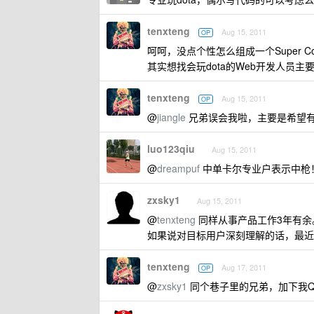
tenxteng
Aug 15, 2011
OP
呵呵，没点个性怎么组成一个Super Co
其实想找会玩dota的Web开发人员
tenxteng
Aug 15, 2011
OP
@
jiangle
兄弟误会我啦，主要是希望
luo123qiu
Aug 15, 2011
@
dreampuf
中单卡尔专业户表示中枪
zxsky1
Aug 15, 2011
@
tenxteng
同样从事产品工作3年有余。
如果说对目标用户深刻理解的话，最近
tenxteng
Aug 17, 2011
OP
@
zxsky1
同个巷子里的兄弟，加下我Q