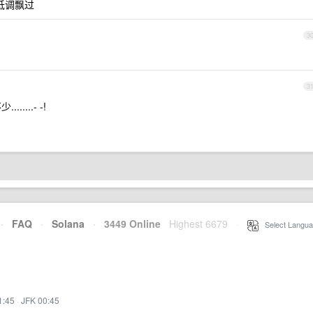
的低调飘过
3
3
.....- -!
·
FAQ
·
Solana
·
3449 Online
Highest 6679
·
Select Langua
1:45
·
JFK 00:45