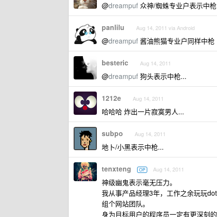
@
dreampuf
众神/蜘蛛专业户表示中枪..
panlilu
Aug 14, 2011 via Android
@
dreampuf
酱油熊猫专业户同样中枪
besteric
Aug 14, 2011
@
dreampuf
狗头表示中枪...
1212e
Aug 14, 2011
哈哈哈 炸出一片寂寞男人...
subpo
Aug 14, 2011
地卜/小黑表示中枪...
tenxteng
Aug 14, 2011
OP
神级幽鬼表示毫无压力。
我从事产品经理3年，工作之余玩玩do
组个网站团队。
身为目标用户的程序员一定有更深刻的