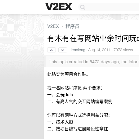
V2EX
程序员
›
有木有在写网站业余时间玩d
tenxteng
·
Aug 14, 2011
· 7972 views
This topic created in 5472 days ago, the inf
此贴实为项目合作贴。
找一名网站程序员 两个要求：
一、会玩dota
二、有高人气的交互网站编写案例
你可以有两种方式选择利益分配：
一、技术入股
二、按项目编写进展阶段性拿红