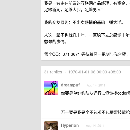
我是一名走在前端的互联网产品经理，有资金、
足够新潮，足够大胆，足够男人！
我的交友原则：不出卖感情的基础上赚大洋。
人这一辈子也就几十年，一直稳下去总感觉十年
想做的事情。
留个QQ：371 3671 等待着另一把剑与我
31 replies
•
1970-01-01 08:00:00 +08:00
dreampuf
Aug 14, 2011
你要是单纯约队友还行...但你找coder靠d
万一要是我是个不包鸡不包眼留技能抢人头
Hyperion
Aug 14, 2011