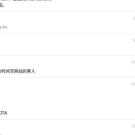
容。
a.fm
1
业余时间写网站的男人
1
TA
1
~