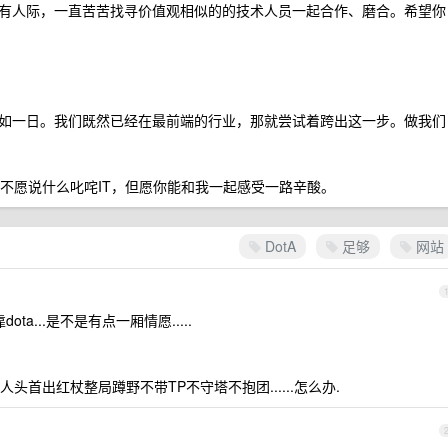
有人际，一直苦苦找寻价值观相似的的技术人员一起合作、磨合。希望你
如一日。我们既然已经在最前端的行业，那就尝试着跨出这一步。做我们
合璧，不愿说什么叱咤IT，但愿你能和我一起感受一路辛酸。
DotA
足够
网站
ota...是不是有点一厢情愿.....
首出红杖整局蹲野不带TP不守塔不抱团......怎么办.