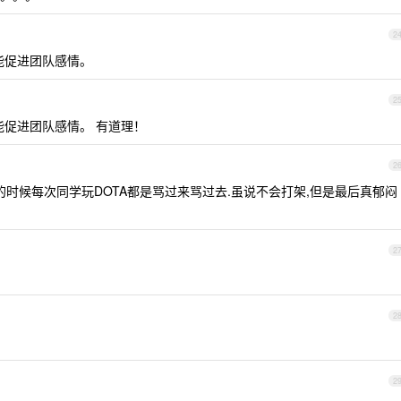
2
能促进团队感情。
2
促进团队感情。 有道理！
2
校的时候每次同学玩DOTA都是骂过来骂过去.虽说不会打架,但是最后真郁闷
2
2
2