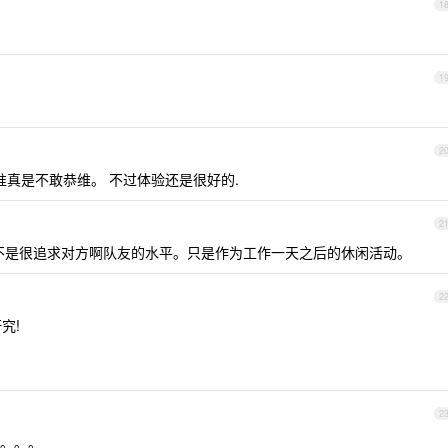
1
1
2
准真是不敢恭维。 不过体验还是很好的.
2
，不是很追求对方啊队友的水平。只是作为工作一天之后的休闲活动。
2
究!
2
动。。。