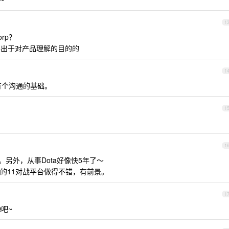
1
rp？
主要出于对产品理解的目的的
1
有个沟通的基础。
1
！
1
另外，从事Dota好像快5年了～
的11对战平台做得不错，有前景。
1
吧~