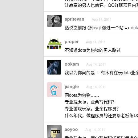
让寂寞的男人也疯狂。QQ详聊项目内
spritevan
Aug 14, 2011
话说之前跟 @
joyqi
做过一个站 =>
dot
proper
Aug 14, 2011
不知道dota为何物的男人路过
ooksm
Aug 14, 2011
我以为你问的是--- 有木有在玩dota
jiangle
Aug 14, 2011
问dota为何物……
专业玩dota，业余写代码？
专业游戏玩家，业余程序员？
什么年代，做程序员的还要帮老板练DO
aoyoo
Aug 14, 2011
专业玩dota，偶尔写代码的可以考虑么