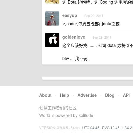
边 Dota 边咆哮，边 Coding 边咆哮
easyup
Sep 29, 2011
同coder,每周五晚部门dota之夜
goldenlove
Sep 29, 2011
这个应该好找........ 公司 dota 男貌似不少...
btw ... 我不玩.
About
·
Help
·
Advertise
·
Blog
·
API
创意工作者们的社区
World is powered by solitude
VERSION: 3.9.8.5 · 64ms ·
UTC 04:45
·
PVG 12:45
·
LAX 2