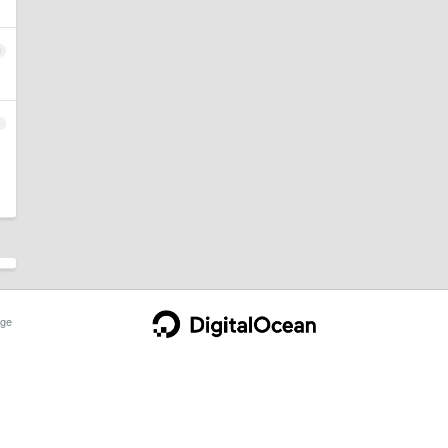
0
1
ge