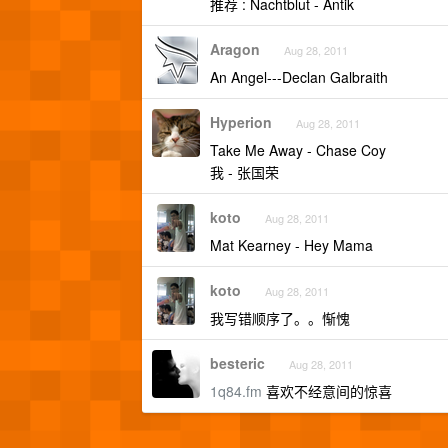
推荐 : Nachtblut - Antik
Aragon
Aug 28, 2011
An Angel---Declan Galbraith
Hyperion
Aug 28, 2011
Take Me Away - Chase Coy
我 - 张国荣
koto
Aug 28, 2011
Mat Kearney - Hey Mama
koto
Aug 28, 2011
我写错顺序了。。惭愧
besteric
Aug 28, 2011
1q84.fm
喜欢不经意间的惊喜