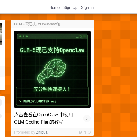
Home
Sign Up
Sign In
GLM-5现已支持Openclaw🦞
点击查看在OpenClaw 中使用
›
1
GLM Coding Plan的教程
Promoted by
Zhipuai
PRO