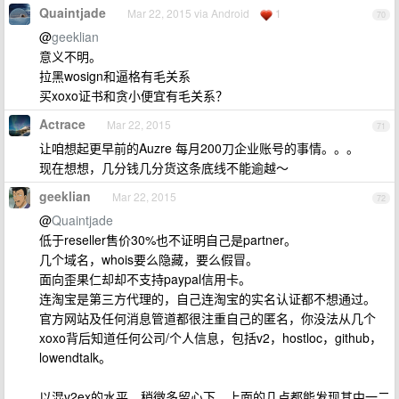
Quaintjade
Mar 22, 2015 via Android
1
70
@
geeklian
意义不明。
拉黑wosign和逼格有毛关系
买xoxo证书和贪小便宜有毛关系？
Actrace
Mar 22, 2015
71
让咱想起更早前的Auzre 每月200刀企业账号的事情。。。
现在想想，几分钱几分货这条底线不能逾越～
geeklian
Mar 22, 2015
72
@
Quaintjade
低于reseller售价30%也不证明自己是partner。
几个域名，whois要么隐藏，要么假冒。
面向歪果仁却却不支持paypal信用卡。
连淘宝是第三方代理的，自己连淘宝的实名认证都不想通过。
官方网站及任何消息管道都很注重自己的匿名，你没法从几个
xoxo背后知道任何公司/个人信息，包括v2，hostloc，github，
lowendtalk。
以混v2ex的水平，稍微多留心下，上面的几点都能发现其中一二