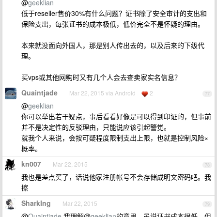
@
geeklian
低于reseller售价30%有什么问题？证书除了安全审计的支出和
保险支出，每张证书的成本极低，低价完全不是怀疑的理由。
本来就没面向外国人，那是别人传出去的，以及后来的下级代
理。
买vps或其他网购时又有几个人会去查卖家实名信息？
Quaintjade
Mar 22, 2015 via Android
2
77
@
geeklian
你可以举出若干疑点，事后看看好像是可以得到印证的，但事前
并不是决定性的反驳理由，只能说应该引起警觉。
就我个人来说，会按可疑程度限制支出上限，也就是控制风险×
概率。
kn007
Mar 22, 2015
78
我也是差点买了，话说他家注册帐号不会存储成明文密码吧。我
擦
SharkIng
Mar 22, 2015
79
@
Quaintjade
我理解@
geeklian
的意思，虽说证书成本很低，但