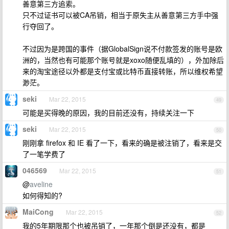
善意第三方追索。
只不过证书可以被CA吊销，相当于原失主从善意第三方手中强
行夺回了。
不过因为是跨国的事件（据GlobalSign说不付款签发的账号是欧
洲的，当然也有可能那个账号就是xoxo随便乱填的），外加除后
来的淘宝途径以外都是支付宝或比特币直接转账，所以维权希望
渺茫。
seki
Mar 22, 2015
49
可能是买得晚的原因，我的目前还没有，持续关注一下
seki
Mar 22, 2015
50
刚刚拿 firefox 和 IE 看了一下，看来的确是被注销了，看来是交
了一笔学费了
046569
Mar 22, 2015
51
@
aveline
如何得知的?
MaiCong
Mar 22, 2015
52
我的5年期限那个也被吊销了，一年那个倒是还没有，都是