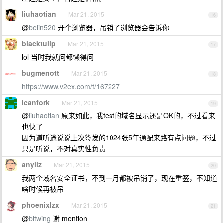
liuhaotian
Mar 21, 2015
16
@
belin520
开个浏览器，吊销了浏览器会告诉你
blacktulip
Mar 21, 2015
17
lol 当时我就问都懒得问
bugmenott
Mar 21, 2015
18
https://www.v2ex.com/t/167227
icanfork
Mar 21, 2015
19
@
liuhaotian
原来如此，我test的域名显示还是OK的，不过看来
也快了
因为道听途说说上次签发的1024张5年通配来路有点问题，不过
只是听说，不对真实性负责
anyliz
Mar 21, 2015
20
我两个域名安全证书，不到一月都被吊销了，现在重签，不知道
啥时候再被吊
phoenixlzx
Mar 21, 2015
21
@
bitwing
谢 mention