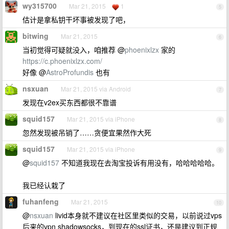
wy315700
Mar 21, 2015
1
5
估计是拿私钥干坏事被发现了吧，
bitwing
Mar 21, 2015
6
当初觉得可疑就没入，咱推荐 @
phoenixlzx
家的
https://c.phoenixlzx.com/
好像 @
AstroProfundis
也有
nsxuan
Mar 21, 2015 via Android
7
发现在v2ex买东西都很不靠谱
squid157
Mar 21, 2015 via iPhone
8
忽然发现被吊销了……贪便宜果然作大死
squid157
Mar 21, 2015 via iPhone
9
@
squid157
不知道我现在去淘宝投诉有用没有，哈哈哈哈哈。
我已经认栽了
fuhanfeng
Mar 21, 2015
10
@
nsxuan
livid本身就不建议在社区里类似的交易，以前说过vps
后来的vpn shadowsocks，到现在的ssl证书，还是建议到正规