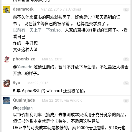
deamwork
Mar 22, 2015 via Android
82
前不久他卖证书的网站就被黑了，好像是3.17那天吊销的证
书-。-现在就坐等自己的被吊销-。-也算是交学费了-。-
以前有一天上了一下ssl.so
，人家的直接301到zf的官网了-。-看
看自己
作的一手好死
咒死这种人渣
phoenixlzx
Mar 22, 2015
83
@
Yamade
邀请注册的，暂时不开放下单注册。不过最近大概会
开放...的样子。
9yu
Mar 22, 2015
84
5 年 AlphaSSL 的 wildcard 还没被吊销。
Quaintjade
Mar 22, 2015 via Android
85
@
geeklian
以市价扣利润率（抽成）去推测成本只适用于充分竞争的商品，
但证书体系本身就是个卡特尔，不适用这种算法。
DV证书的可变成本就是极低的，卖10000元也是赚，买10元也