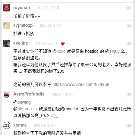
roychan
Mar 21, 2015
32
吊销了卧槽= =
47jm9ozp
Mar 21, 2015
33
抓进->抓紧
aveline
Mar 21, 2015
3
34
不过其实你们不知道 @
xoxo
就是原来 hostloc 的 @
enj0y
么，
就是蓝剑波啦。
嘛我还以为他从良了然后还推荐给了原来公司的老大，幸好他没
买 ... 不然我就死的惨了233
之前的事儿可以参考
https://www.v2ex.com/t/78956
AstroProfundis
Mar 21, 2015
35
@
bitwing
@
phoenixlzx
我是最初级的reseller, 因为一年也签不出去几张所
以没搞那么高_(:зゝ∠)_
xenme
Mar 21, 2015
36
我刚检查了下我的暂时还没有被吊销。