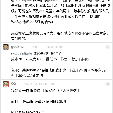
是实际上能签发的就那么几家，那几家的代理商的价格即使是顶
级，可能也达不到300元签五年的野卡，除非你说你是内部人员
可能有更大折扣或者是你和他们有非常大的合作 （例如像
WoSign和StartSSL的合作）
或者你是土豪就愿意亏本卖，要么他成本价都不够的出售肯定是
有问题的。
geeklian
Mar 22, 2015 via iPhone
80
@
Quaintjade
你这是强行狡辩了
成本70，别人卖100，最低75，你卖30就是有问题..
我不知道globalsign会抽成到底多少，有没有均价70%那么高，
但比30%高是肯定的。
O21
Mar 22, 2015 via iPhone
81
我就说一句 报警没用 国家的那帮人不懂这个
而且是 谁举报 谁举证 证据难以收集
所以各位 喷喷就行了