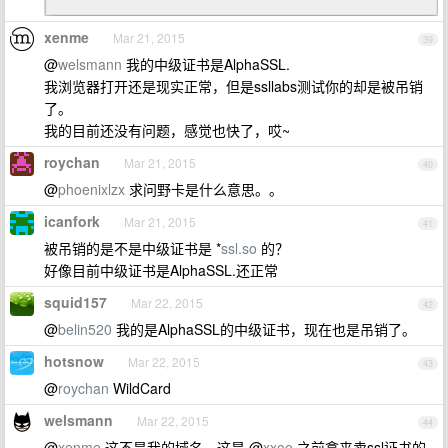
xenme
Mar 21, 2015
39
@
welsmann
我的中级证书是AlphaSSL.
我浏览器打开还是现实正常，但是ssllabs测试你的却是被吊销
了。
我的目前还没有问题，感觉也快了，哎~
roychan
Mar 21, 2015
40
@
phoenixlzx
求问野卡是什么意思。。
icanfork
Mar 21, 2015
41
被吊销的是不是中级证书是 *
ssl.so
的？
好像目前中级证书是AlphaSSL.还正常
squid157
Mar 22, 2015
42
@
belin520
我的是AlphaSSL的中级证书，现在也是吊销了。
hotsnow
Mar 22, 2015
43
@
roychan
WildCard
welsmann
Mar 22, 2015
44
@
xenme
这不是我的域名，这是 @
xxoo
之前拿来卖ssl证书的