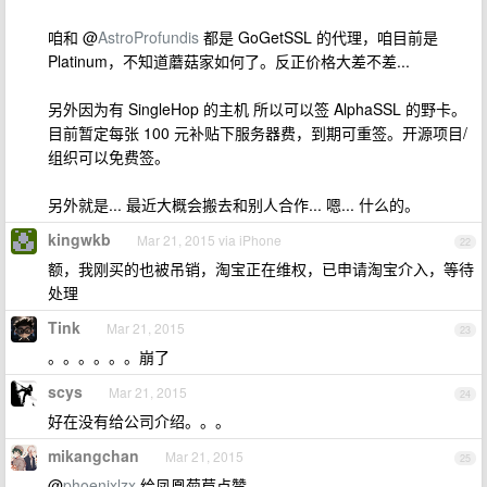
咱和 @
AstroProfundis
都是 GoGetSSL 的代理，咱目前是
Platinum，不知道蘑菇家如何了。反正价格大差不差...
另外因为有 SingleHop 的主机 所以可以签 AlphaSSL 的野卡。
目前暂定每张 100 元补贴下服务器费，到期可重签。开源项目/
组织可以免费签。
另外就是... 最近大概会搬去和别人合作... 嗯... 什么的。
kingwkb
Mar 21, 2015 via iPhone
22
额，我刚买的也被吊销，淘宝正在维权，已申请淘宝介入，等待
处理
Tink
Mar 21, 2015
23
。。。。。。崩了
scys
Mar 21, 2015
24
好在没有给公司介绍。。。
mikangchan
Mar 21, 2015
25
@
phoenixlzx
给凤凰菊苣点赞