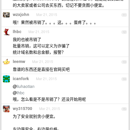
的大卖家或者公司去买东西，切记不要贪图小便宜。
wzxjohn
Mar 21, 2015
11
哦！果然被吊销了。。。这。。。蛋疼了。。。
lhbc
Mar 21, 2015
12
我的也被吊销了
批量吊销，这可以定义为诈骗了
统计域名数和总金额，报警？
leemw
Mar 21, 2015
13
靠谱的东西还是直接在官网买吧
icanfork
Mar 21, 2015
14
@
liuhaotian
@
lhbc
哦，怎么看是不是吊销了？还没开始用呢
wy315700
Mar 21, 2015
15
为了安全就别贪小便宜。
左边是安全，右边是价格。