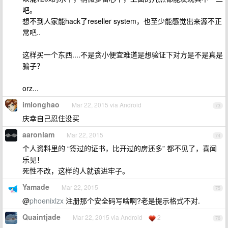
吧。
想不到人家能hack了reseller system，也至少能感觉出来源不正
常吧..
这样买一个东西....不是贪小便宜难道是想验证下对方是不是真是
骗子？
orz...
imlonghao
Mar 22, 2015 via Android
73
庆幸自己忍住没买
aaronlam
Mar 22, 2015
74
个人资料里的 “签过的证书，比开过的房还多” 都不见了，喜闻
乐见！
死性不改，这样的人就该进牢子。
Yamade
Mar 22, 2015
75
@
phoenixlzx
注册那个安全码写啥啊?老是提示格式不对.
Quaintjade
Mar 22, 2015 via Android
2
76