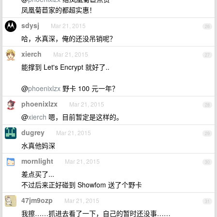
凤凰菊苣家的都超实惠！
sdysj
Mar 21, 2015
26
哈，水真深，俺的还没吊销呢？
xierch
Mar 21, 2015
27
能撑到 Let's Encrypt 就好了..
@
phoenixlzx
野卡 100 元一年？
phoenixlzx
Mar 21, 2015
28
@
xierch
嗯，目前暂定是这样的。
dugrey
Mar 21, 2015
29
水真他妈深
mornlight
Mar 21, 2015
30
差点买了...
不过后来正好碰到 Showfom 送了个野卡
47jm9ozp
Mar 21, 2015
31
我擦……抓进去看了一下，自己的暂时还没事……