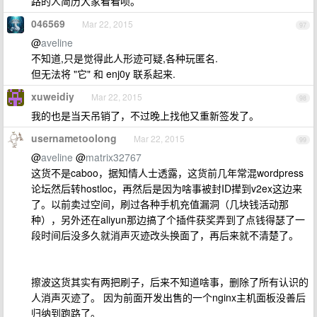
路的人简历大家看看呗。
046569
Mar 22, 2015
97
@
aveline
不知道,只是觉得此人形迹可疑,各种玩匿名.
但无法将 "它" 和 enj0y 联系起来.
xuweidiy
Mar 22, 2015
98
我的也是当天吊销了，不过晚上找他又重新签发了。
usernametoolong
Mar 22, 2015
99
@
aveline
@
matrix32767
这货不是caboo，据知情人士透露，这货前几年常混wordpress
论坛然后转hostloc，再然后是因为啥事被封ID撵到v2ex这边来
了。以前卖过空间，刷过各种手机充值漏洞（几块钱活动那
种），另外还在aliyun那边搞了个插件获奖弄到了点钱得瑟了一
段时间后没多久就消声灭迹改头换面了，再后来就不清楚了。
擦波这货其实有两把刷子，后来不知道啥事，删除了所有认识的
人消声灭迹了。 因为前面开发出售的一个nginx主机面板没善后
归纳到跑路了。