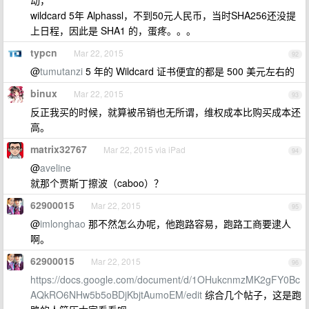
动，
wildcard 5年 Alphassl，不到50元人民币，当时SHA256还没提
上日程，因此是 SHA1 的，蛋疼。。。
typcn
Mar 22, 2015
92
@
tumutanzi
5 年的 Wildcard 证书便宜的都是 500 美元左右的
binux
Mar 22, 2015
93
反正我买的时候，就算被吊销也无所谓，维权成本比购买成本还
高。
matrix32767
Mar 22, 2015 via iPad
94
@
aveline
就那个贾斯丁擦波（caboo）？
62900015
Mar 22, 2015
95
@
imlonghao
那不然怎么办呢，他跑路容易，跑路工商要逮人
啊。
62900015
Mar 22, 2015
96
https://docs.google.com/document/d/1OHukcnmzMK2gFY0Bc
AQkRO6NHw5b5oBDjKbjtAumoEM/edit
综合几个帖子，这是跑