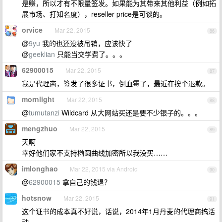
是赚，所以才有不限量签发。如果能为其带来其他利益（例如拓
展市场、打知名度），reseller price是可谈的。
orvice
Mar 22, 2015
86
@
9yu
我的也还没被吊销，应该快了
@
geeklian
只能当交学费了。。。
62900015
Mar 22, 2015
87
我是代理商，签发了很多证书，倒血霉了，最近在挨个退款。
mornlight
Mar 22, 2015
88
@
tumutanzi
Wildcard 从大网站买还是要不少银子的。。。
mengzhuo
Mar 22, 2015
89
天啊
幸好他们家不支持椭圆曲线加密所以我没买……
imlonghao
Mar 22, 2015 via Android
90
@
62900015
拿自己的钱退？
hotsnow
Mar 22, 2015
91
这个证书的成本真不好说，话说，2014年1月丹麦的代理商搞活