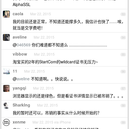
AlphaSSL
caola
Mar 22, 2015
53
我的目前还是正常，不知道还能撑多久，我估计也快了……唉，
就当是交学费吧！
aveline
Mar 22, 2015
54
@
046569
你们难道都不知道么 .................................
vibbow
Mar 22, 2015
55
淘宝买的2年的StartCom的wildcard证书无压力~
11
Mar 22, 2015
56
@
aveline
不知道啊。。快说说。。
yangqi
Mar 22, 2015
57
浏览器显示的还是绿色，但是看证书详情显示已被吊销了。。。
SharkIng
Mar 22, 2015
58
我的暂时还可以，吊销的事实从什么时候开始的？
xenme
Mar 22, 2015 via iPhone
59