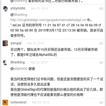
@
SharkIng
看到有的证书在二月就已经被吊销了。
yfdyh000
Mar 22, 2015
60
@
SharkIng
http://crl.globalsign.com/gs/gsdomainvalsha2g2.crl
中，
*.ssl.so 证书的‎序列号 11 21 3a 87 d1 c7 28 1e 0e fd 6a 09 cf
00 56 5a dd 80 在‎ 2015‎年‎3‎月‎17‎日 23:13:36 被吊销。其余可自
查序列号。
yangqi
Mar 22, 2015
61
买过两个，貌似去年10月买得还没被吊销，12月买得被吊销
了，都是5年泛域名AlphaSSL的
SharkIng
Mar 22, 2015
62
@
yfdyh000
谢谢
我当时就觉得他们证书有问题，但是还是贪图便宜的买了一个试
试，没想到没多久就出这事
我也是GlobalSign的代理但是我的价格比他的高出了好几倍，即
使他是顶级代理也不应该能拿到那么便宜的价格啊
tumutanzi
Mar 22, 2015
63