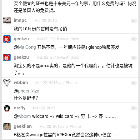
买个便宜的证书也是十来美元一年的事，用什么免费的吗？何况
还是某国人的免费货。
imnpc
Mar 22, 2015
64
我的10月份的暂时没有吊销...
geekzu
Mar 22, 2015 via Android
65
@
MaiCong
开路不同，一年期应该是siglehop独服签发
geekzu
Mar 22, 2015 via Android
66
淘宝买的不是xoxo卖的，是他的一个代理商。。估计也是被坑
了。。
wbbim
Mar 22, 2015 via iPhone
67
@
phoenixlzx
什么是野卡？
orzfly
Mar 22, 2015
68
@
wbbim
wildcard => wild card => 野 卡 => 野卡……
geeklian
Mar 22, 2015 via iPhone
69
B格甚高wosign拉黑的V2EXer竟然会贪这种小便宜......