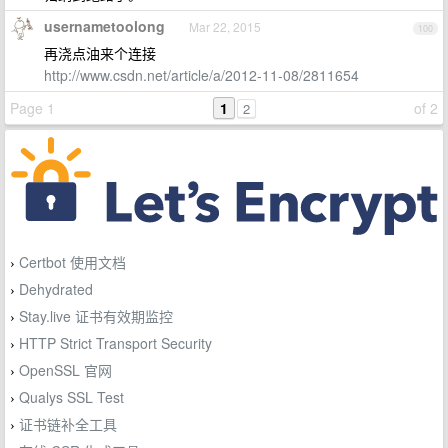
usernametoolong
Mar 22, 2015
100
再浇点油来个连接
http://www.csdn.net/article/a/2012-11-08/2811654
Page 1
1
of 2
2
Certbot 使用文档
›
Dehydrated
›
Stay.live 证书有效期监控
›
HTTP Strict Transport Security
›
OpenSSL 官网
›
Qualys SSL Test
›
证书链补全工具
›