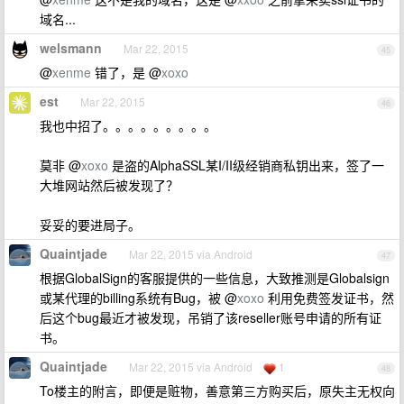
域名...
welsmann
Mar 22, 2015
45
@
xenme
错了，是 @
xoxo
est
Mar 22, 2015
46
我也中招了。。。。。。。。。
莫非 @
xoxo
是盗的AlphaSSL某I/II级经销商私钥出来，签了一
大堆网站然后被发现了？
妥妥的要进局子。
Quaintjade
Mar 22, 2015 via Android
47
根据GlobalSign的客服提供的一些信息，大致推测是Globalsign
或某代理的billing系统有Bug，被 @
xoxo
利用免费签发证书，然
后这个bug最近才被发现，吊销了该reseller账号申请的所有证
书。
Quaintjade
Mar 22, 2015 via Android
1
48
To楼主的附言，即便是赃物，善意第三方购买后，原失主无权向