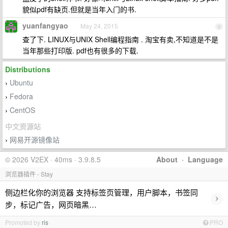
貌似pdf有缺页.但就是当年入门的书.
yuanfangyao
May 24, 2015
8
查了下. LINUX与UNIX Shell编程指南 . 淘宝有卖,不知道是不是
当年那些打印版. pdf也有很多的下载.
Distributions
Ubuntu
›
Fedora
›
CentOS
›
中文资源站
网易开源镜像站
›
© 2026 V2EX · 40ms · 3.9.8.5
About
·
Language
浏览器插件 - Stay
侧边栏化你的浏览器 支持标签页管理，用户脚本，书签同
›
步，标记广告，网页暗黑…
Promoted by
ris
PRO