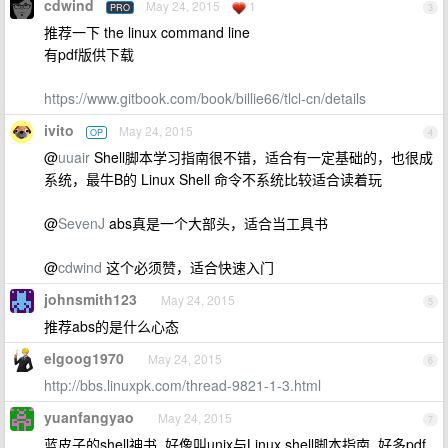
cdwind
May 24, 2015
1
PRO
3
推荐一下 the linux command line
有pdf版供下载
https://www.gitbook.com/book/billie66/tlcl-cn/details
ivito
May 24, 2015
OP
4
@
uuair
Shell脚本学习指南很不错，适合有一定基础的，也很成
系统，最牛B的 Linux Shell 命令不系统比较适合读着玩
@
SevenJ
abs真是一个大部头，适合当工具书
@
cdwind
这个必须赞，适合快速入门
johnsmith123
May 24, 2015
5
推荐abs的是什么心态
elgoog1970
May 24, 2015
6
http://bbs.linuxpk.com/thread-9821-1-3.html
yuanfangyao
May 24, 2015
7
蓝皮子的shell神书. 好像叫unix与Linux shell脚本指南. 好多pdf.