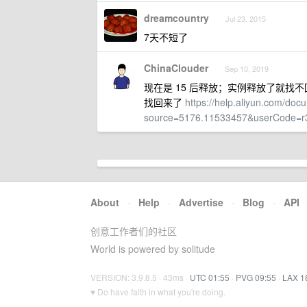
dreamcountry
Jul 23, 2015
7天不短了
ChinaClouder
Sep 10, 2019
现在是 15 后释放；实例释放了就
找回来了
https://help.aliyun.com/doc
source=5176.11533457&userCode=r
About
·
Help
·
Advertise
·
Blog
·
API
创意工作者们的社区
World is powered by solitude
VERSION: 3.9.8.5 · 43ms ·
UTC 01:55
·
PVG 09:55
·
LAX 1
♥ Do have faith in what you're doing.