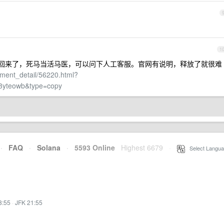
1
找不回来了，死马当活马医，可以问下人工客服。官网有说明，释放了就很难
ument_detail/56220.html?
3yteowb&type=copy
·
FAQ
·
Solana
·
5593 Online
Highest 6679
·
Select Langua
8:55
·
JFK 21:55