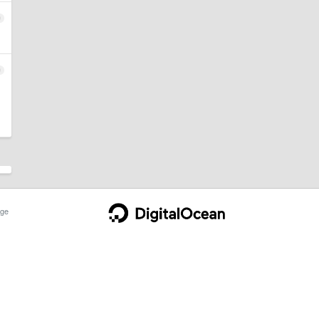
9
0
ge