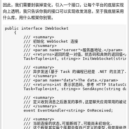
因此，我们需要封装掉变化，引入一个接口，让每个平台的底层实现
向上透明，我只告诉你我的接口可以实现收发消息，至于我底层采用
什么库，用什么框架你别管。
public interface IWebSocket

    {

        /// <summary>

        /// 初始化 WebSocket 连接

        /// </summary>

        /// <param name="server">服务器地址.</param>

        /// <returns>返回的是一对值，状态码和具体的返回值</re
        Task<Tuple<int, string>> InitWebSocket(string
        /// <summary>

        /// 异步发送(基于 Task 的编程已经是 .NET 的主流了.)
        /// </summary>

        /// <param name="data">The data.</param>

        /// <returns>int 表示状态码，参考 HTTP S
        Task<Tuple<int, string>> SendAsync(string dat
        /// <summary>

        /// 定义收到消息之后激发的事件,这是聊天应用常用的被动通
        /// </summary>

        event EventHandler<string> OnReceived;

        /// <summary>

        /// 当前连接的状态,可能断线了,可能尚未初始化.

        /// 这个枚举其实每个库都会有自己定义的类型,但是我依