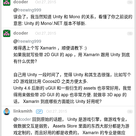
dcoder
Oct 27, 2015
14
@
freewing999
误会了，我当然知道 Unity 和 Mono 的关系，看懂了你之前说的
意思: Unity 的 Mono/.NET 版本不够新.
dcoder
Oct 27, 2015
15
@
freewing999
难得遇上个写 Xamarin ，顺便请教下 :)
如果我就写些带 2D GUI 的 app ，用 Xamarin 跟用 Unity 到底
有什么优势?
自己用 Unity 一段时间了，觉得 Unity 和其生态很强，比如写个
2D 游戏就比用 Cocos2D 之类方便太多.
Unity 4.6 后新的 uGUI 和一些衍生的 assets 也非常好用，我觉
得用来做些带 2D GUI 的 app 也非常方便. 就做非 3D app 的
话， Xamarin 到底哪些方面能比 Unity 好用呢?
linksmith
Oct 27, 2015
OP
16
@
dcoder
回到原始的话题， Unity 是游戏引擎，做游戏专业，
做数据交互是弱势， Assets Store 里面的东西大部分都是为游
戏定制的，而且好用的都是收费的， Xamarin 的专业是做应