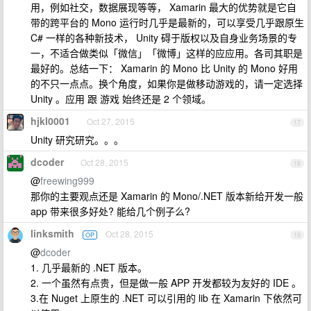
用，例如社交，数据展现等等， Xamarin 最大的优势就是它自
带的跨平台的 Mono 运行时几乎是最新的，可以享受几乎跟原生
C# 一样的各种新技术， Unity 碍于版权以及自身业务场景的专
一，不适合做类似「微信」「微博」这样的应应用。各司其职是
最好的。总结一下： Xamarin 的 Mono 比 Unity 的 Mono 好用
的不只一点点。换个角度，如果你是做移动游戏的，请一定选择
Unity 。应用 跟 游戏 始终还是 2 个领域。
hjkl0001
Oct 27, 2015
17
Unity 研究研究。。。
dcoder
Oct 28, 2015
18
@
freewing999
那你的主要观点还是 Xamarin 的 Mono/.NET 版本新给开发一般
app 带来很多好处? 能给几个例子么?
linksmith
Oct 28, 2015
OP
19
@
dcoder
1. 几乎最新的 .NET 版本。
2. 一个虽然有点贵，但是做一般 APP 开发都较为友好的 IDE 。
3.在 Nuget 上原生的 .NET 可以引用的 lib 在 Xamarin 下依然可