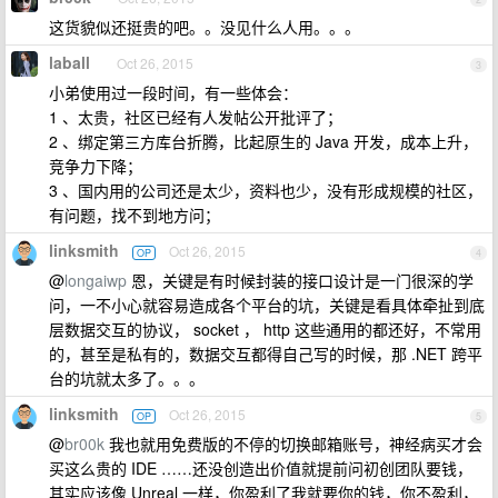
这货貌似还挺贵的吧。。没见什么人用。。。
laball
Oct 26, 2015
3
小弟使用过一段时间，有一些体会：
1 、太贵，社区已经有人发帖公开批评了；
2 、绑定第三方库台折腾，比起原生的 Java 开发，成本上升，
竞争力下降；
3 、国内用的公司还是太少，资料也少，没有形成规模的社区，
有问题，找不到地方问；
linksmith
Oct 26, 2015
OP
4
@
longaiwp
恩，关键是有时候封装的接口设计是一门很深的学
问，一不小心就容易造成各个平台的坑，关键是看具体牵扯到底
层数据交互的协议， socket ， http 这些通用的都还好，不常用
的，甚至是私有的，数据交互都得自己写的时候，那 .NET 跨平
台的坑就太多了。。。
linksmith
Oct 26, 2015
OP
5
@
br00k
我也就用免费版的不停的切换邮箱账号，神经病买才会
买这么贵的 IDE ……还没创造出价值就提前问初创团队要钱，
其实应该像 Unreal 一样，你盈利了我就要你的钱，你不盈利，