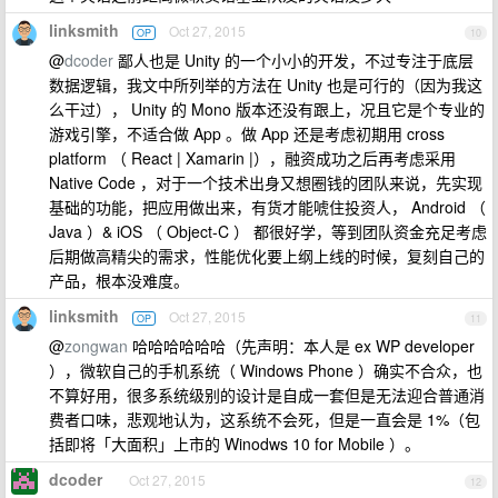
linksmith
Oct 27, 2015
OP
10
@
dcoder
鄙人也是 Unity 的一个小小的开发，不过专注于底层
数据逻辑，我文中所列举的方法在 Unity 也是可行的（因为我这
么干过）， Unity 的 Mono 版本还没有跟上，况且它是个专业的
游戏引擎，不适合做 App 。做 App 还是考虑初期用 cross
platform （ React | Xamarin |），融资成功之后再考虑采用
Native Code ，对于一个技术出身又想圈钱的团队来说，先实现
基础的功能，把应用做出来，有货才能唬住投资人， Android （
Java ）& iOS （ Object-C ） 都很好学，等到团队资金充足考虑
后期做高精尖的需求，性能优化要上纲上线的时候，复刻自己的
产品，根本没难度。
linksmith
Oct 27, 2015
OP
11
@
zongwan
哈哈哈哈哈哈（先声明：本人是 ex WP developer
），微软自己的手机系统（ Windows Phone ）确实不合众，也
不算好用，很多系统级别的设计是自成一套但是无法迎合普通消
费者口味，悲观地认为，这系统不会死，但是一直会是 1%（包
括即将「大面积」上市的 Winodws 10 for Mobile ）。
dcoder
Oct 27, 2015
12