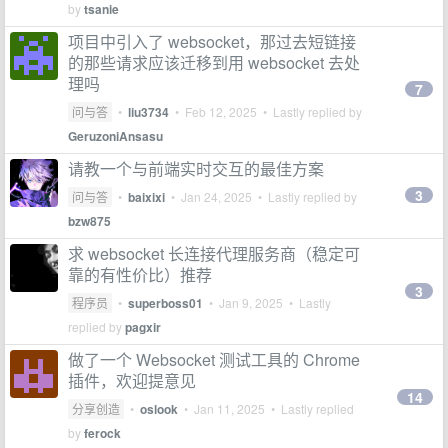
by
tsanie
项目中引入了 websocket，那过去短链接
的那些请求应该迁移到用 websocket 去处
理吗
7
问与答
•
liu3734
•
Feb 12, 2025
• Lastly replied by
GeruzoniAnsasu
请教一个与前端实时交互的最佳方案
3
问与答
•
baixixi
•
Jan 24, 2025
• Lastly replied by
bzw875
求 websocket 长连接代理服务商（稳定可
靠的有性价比）推荐
3
程序员
•
superboss01
•
Jan 9, 2025
• Lastly
replied by
pagxir
做了一个 Websocket 测试工具的 Chrome
插件，欢迎提意见
14
分享创造
•
oslook
•
Jan 11, 2025
• Lastly replied
by
ferock