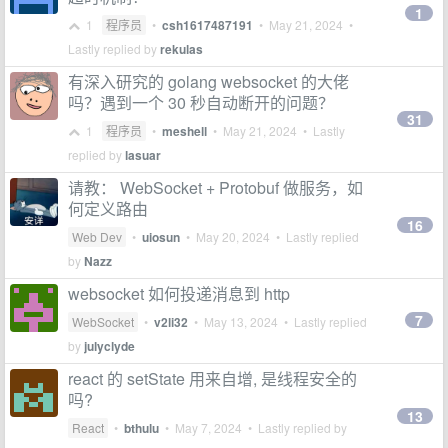
1
1
程序员
•
csh1617487191
•
May 21, 2024
•
Lastly replied by
rekulas
有深入研究的 golang websocket 的大佬
吗？遇到一个 30 秒自动断开的问题？
31
1
程序员
•
meshell
•
May 21, 2024
• Lastly
replied by
lasuar
请教： WebSocket + Protobuf 做服务，如
何定义路由
16
Web Dev
•
uiosun
•
May 20, 2024
• Lastly replied
by
Nazz
websocket 如何投递消息到 http
7
WebSocket
•
v2li32
•
May 13, 2024
• Lastly replied
by
julyclyde
react 的 setState 用来自增, 是线程安全的
吗?
13
React
•
bthulu
•
May 7, 2024
• Lastly replied by