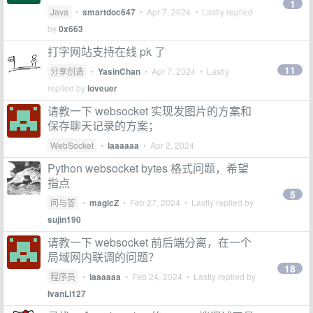
1
Java
•
smartdoc647
•
Apr 7, 2024
• Lastly replied
by
0x663
打字网站支持在线 pk 了
11
分享创造
•
YasinChan
•
Apr 7, 2024
• Lastly
replied by
loveuer
请教一下 websocket 实现发图片的方案和
保存聊天记录的方案；
WebSocket
•
laaaaaa
•
Apr 2, 2024
Python websocket bytes 格式问题，希望
指点
5
问与答
•
magicZ
•
Feb 27, 2024
• Lastly replied by
sujin190
请教一下 websocket 前后端分离，在一个
局域网内联调的问题？
18
程序员
•
laaaaaa
•
Feb 24, 2024
• Lastly replied by
IvanLi127