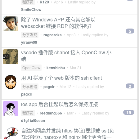
程序员
•
K120
•
Apr 6
• Lastly replied by
SmiteChow
除了 Windows APP 还有其它能以
websocket 链接 RDP 的软件吗？
5
分享发现
•
ragnaroks
•
Apr 3
• Lastly replied by
yiranw09
vscode 插件版 chabot 接入 OpenClaw 小
结
OpenClaw
•
kenshinhu
•
Mar 21
用 AI 拼凑了个 web 版本的 ssh client
2
分享创造
•
pagxir
•
Mar 12
• Lastly replied by
pagxir
ios app 后台挂起以后怎么保持连接
19
程序员
•
reedtang666
•
Mar 7
• Lastly replied by
d1g1tal0cean
自建内网高并发纯 https 协议(要卸载 ssl)负
载均衡器, haproxy 和 nginx 哪个更合适一