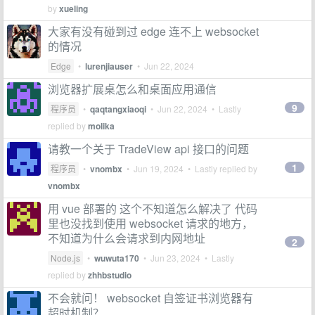
by
xueling
大家有没有碰到过 edge 连不上 websocket
的情况
Edge
•
lurenjiauser
•
Jun 22, 2024
浏览器扩展桌怎么和桌面应用通信
9
程序员
•
qaqtangxiaoqi
•
Jun 22, 2024
• Lastly
replied by
molika
请教一个关于 TradeView api 接口的问题
1
程序员
•
vnombx
•
Jun 19, 2024
• Lastly replied by
vnombx
用 vue 部署的 这个不知道怎么解决了 代码
里也没找到使用 websocket 请求的地方，
不知道为什么会请求到内网地址
2
Node.js
•
wuwuta170
•
Jun 23, 2024
• Lastly
replied by
zhhbstudio
不会就问！ websocket 自签证书浏览器有
超时机制？