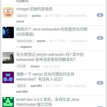
ColdBird
chatgpt 这抽的是啥疯
4
OpenAI
•
yuuluu
•
Apr 27, 2024
• Lastly replied by
uncat
麻烦问个 Java websocket 的性能优化问题
(比较基础)
3
WebSocket
•
zzzmh
•
Apr 17, 2024
• Lastly replied
by
vagusss
有大佬用过 jellyfin-sdk-kotlin 吗? 其中的
websocket 各种消息是如何触发的?
问与答
•
xianyv
•
Apr 12, 2024
请教一下 vercel 反向代理如何支持
websocket？有没有人试过？
2
程序员
•
swt1993
•
Apr 7, 2024
• Lastly replied by
swt1993
smart-doc 3.0.3 发布，支持生成 Java
WebSocket 接口文档