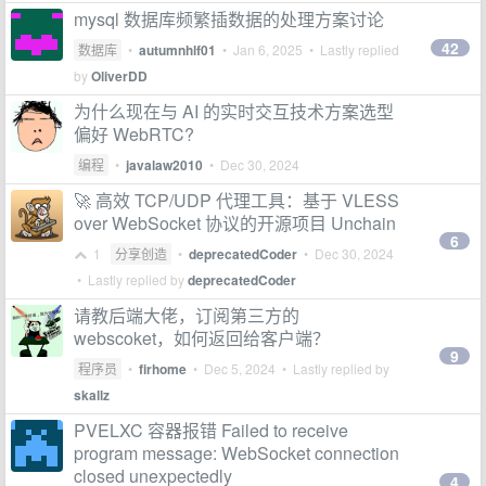
mysql 数据库频繁插数据的处理方案讨论
42
数据库
•
autumnhlf01
•
Jan 6, 2025
• Lastly replied
by
OliverDD
为什么现在与 AI 的实时交互技术方案选型
偏好 WebRTC?
编程
•
javalaw2010
•
Dec 30, 2024
🚀 高效 TCP/UDP 代理工具：基于 VLESS
over WebSocket 协议的开源项目 Unchain
6
1
分享创造
•
deprecatedCoder
•
Dec 30, 2024
• Lastly replied by
deprecatedCoder
请教后端大佬，订阅第三方的
webscoket，如何返回给客户端？
9
程序员
•
firhome
•
Dec 5, 2024
• Lastly replied by
skallz
PVELXC 容器报错 Failed to receive
program message: WebSocket connection
closed unexpectedly
4