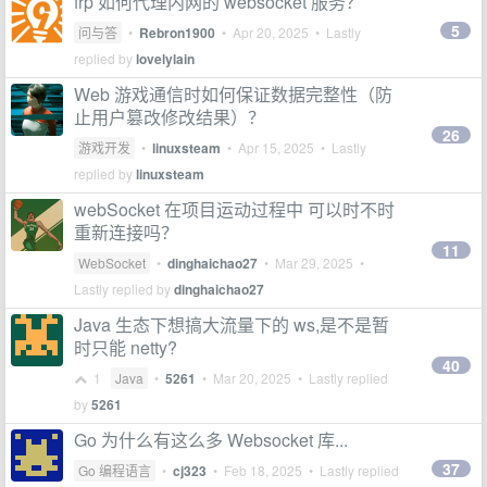
frp 如何代理内网的 websocket 服务？
5
问与答
•
Rebron1900
•
Apr 20, 2025
• Lastly
replied by
lovelylain
Web 游戏通信时如何保证数据完整性（防
止用户篡改修改结果）？
26
游戏开发
•
linuxsteam
•
Apr 15, 2025
• Lastly
replied by
linuxsteam
webSocket 在项目运动过程中 可以时不时
重新连接吗？
11
WebSocket
•
dinghaichao27
•
Mar 29, 2025
•
Lastly replied by
dinghaichao27
Java 生态下想搞大流量下的 ws,是不是暂
时只能 netty?
40
1
Java
•
5261
•
Mar 20, 2025
• Lastly replied
by
5261
Go 为什么有这么多 Websocket 库...
37
Go 编程语言
•
cj323
•
Feb 18, 2025
• Lastly replied