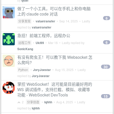
by
qiuai
做了一个小工具，可以在手机上和你电脑
上的 claude code 对话
6
分享发现
•
valuetransfer
•
Sep 14, 2025
• Lastly
replied by
valuetransfer
急招！前端工程师，远程办公
6
远程工作
•
Uki99
•
Mar 16
• Lastly replied by
SonicKang
有没有爬虫王！可以教下我 Websocket 怎
么爬吗?
30
Python
•
JoryJoestar
•
Aug 15, 2025
• Lastly
replied by
JoryJoestar
掌控 WebSocket！这可能是目前最好用的
WS 调试插件，支持拦截、模拟、收藏等
功能 - WebSocket DevTools
15
2
分享创造
•
lqhhh
•
Aug 4, 2025
• Lastly
replied by
lqhhh