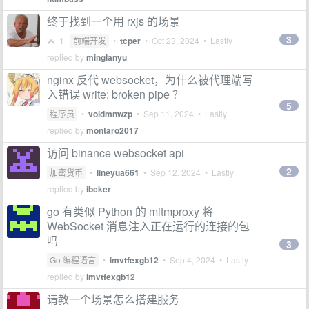
终于找到一个用 rxjs 的场景
3
1
前端开发
•
tcper
•
Oct 23, 2024
• Lastly
replied by
minglanyu
nginx 反代 websocket，为什么被代理端写
入错误 write: broken pipe ？
5
程序员
•
voidmnwzp
•
Sep 11, 2024
• Lastly
replied by
montaro2017
访问 binance websocket api
2
加密货币
•
lineyua661
•
Sep 12, 2024
• Lastly
replied by
ibcker
go 有类似 Python 的 mitmproxy 将
WebSocket 消息注入正在运行的连接的包
吗
3
Go 编程语言
•
imvtfexgb12
•
Sep 4, 2024
• Lastly
replied by
imvtfexgb12
请教一个场景怎么搭建服务