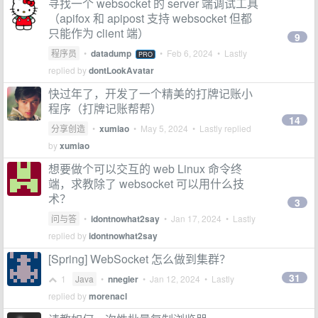
寻找一个 websocket 的 server 端调试工具
（apifox 和 apipost 支持 websocket 但都
只能作为 client 端）
9
程序员
•
datadump
•
Feb 6, 2024
• Lastly
PRO
replied by
dontLookAvatar
快过年了，开发了一个精美的打牌记账小
程序（打牌记账帮帮）
14
分享创造
•
xumiao
•
May 5, 2024
• Lastly replied
by
xumiao
想要做个可以交互的 web Linux 命令终
端，求教除了 websocket 可以用什么技
术？
3
问与答
•
idontnowhat2say
•
Jan 17, 2024
• Lastly
replied by
idontnowhat2say
[Spring] WebSocket 怎么做到集群？
31
1
Java
•
nnegier
•
Jan 12, 2024
• Lastly
replied by
morenacl