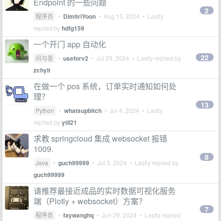
Endpoint 的一些问题
2
程序员
•
DimitriYoon
•
Aug 15, 2024
• Lastly
replied by
hdfg159
一个开门 app 自动化
22
问与答
•
useforv2
•
Jul 29, 2024
• Lastly replied by
zchyit
在做一个 pos 系统，订单实时通知如何处
理？
13
Python
•
whatsupbitch
•
Jul 4, 2024
• Lastly
replied by
ytll21
求教 springcloud 集成 websocket 报错
1009.
8
Java
•
guch99999
•
Jul 3, 2024
• Lastly replied by
guch99999
请推荐最接近成品的实时数据可视化服务
端（Plotly + websocket）方案？
7
程序员
•
faywanghq
•
Jun 29, 2024
• Lastly replied