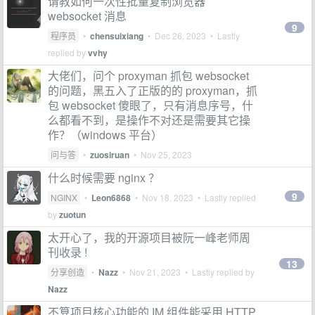
请教如何一次性批量复制浏览器
websocket 消息
9
程序员
•
chensuixiang
•
Dec 26, 2023
• Lastly
replied by
vvhy
大佬们，问个 proxyman 抓包 websocket
的问题，黑五入了正版的的 proxyman，抓
包 websocket 傻眼了，只有消息序号，什
么都看不到，是操作不对还是需要其它操
作？（windows 平台）
问与答
•
zuosiruan
•
Nov 25, 2023
什么时候需要 nginx ？
9
NGINX
•
Leon6868
•
Nov 18, 2023
• Lastly replied
by
zuotun
太开心了，我的开源项目被阮一峰老师周
刊收录 !
13
分享创造
•
Nazz
•
Nov 21, 2023
• Lastly replied by
Nazz
不算项目核心功能的 IM 组件能采用 HTTP