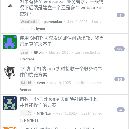
如果有多个 websocket 业务需求，一般情
况下后端是建立一个还是多个 websocket
更好？
1
WebSocket
•
puremaker
•
Jun 13, 2025
• Lastly
replied by
hytex
使用 SMTP 协议发送邮件问题求教，我自
己是真解决不了
26
Java
•
tiRolin
•
May 20, 2025
• Lastly replied by
julyclyde
[求助] 手机端 app 实时接收一个服务端事
件的优雅方案
16
程序员
•
rizon
•
May 19, 2025
• Lastly replied by
Andrue
请教一个把 chrome 页面映射到手机上，
并且能操作的方案
4
问与答
•
NNNNzs
•
May 15, 2025
• Lastly replied
by
NNNNzs