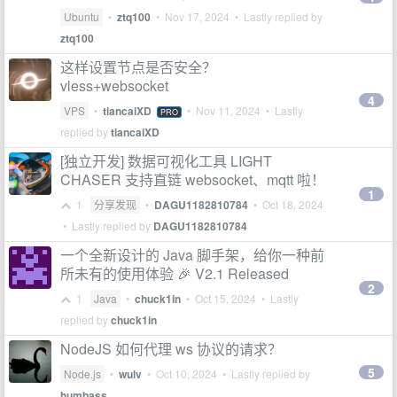
Ubuntu
•
ztq100
•
Nov 17, 2024
• Lastly replied by
ztq100
这样设置节点是否安全？
vless+websocket
4
VPS
•
tiancaiXD
•
Nov 11, 2024
• Lastly
PRO
replied by
tiancaiXD
[独立开发] 数据可视化工具 LIGHT
CHASER 支持直链 websocket、mqtt 啦！
1
1
分享发现
•
DAGU1182810784
•
Oct 18, 2024
• Lastly replied by
DAGU1182810784
一个全新设计的 Java 脚手架，给你一种前
所未有的使用体验 🎉 V2.1 Released
2
1
Java
•
chuck1in
•
Oct 15, 2024
• Lastly
replied by
chuck1in
NodeJS 如何代理 ws 协议的请求？
5
Node.js
•
wulv
•
Oct 10, 2024
• Lastly replied by
humbass