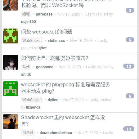
长轮询、而非 WebSocket 吗
3
编程
•
gitrebase
•
Nov 17, 2023
• Lastly replied by
sujin190
问些 websocket 的问题
6
WebSocket
•
victimsss
•
Nov 16, 2023
• Lastly
replied by
ljtfdt
如何防止自己的服务器被攻击？
12
站长
•
gooooood
•
Nov 13, 2023
• Lastly replied by
snitfk
websocket 的 ping/pong 标准是需要服务
器主动发 ping？
6
WebSocket
•
dyllen
•
Nov 7, 2023
• Lastly replied
by
lizhenda
Shadowrocket 里的 websocket 怎样设
置？
13
问与答
•
deutschendorfmar
•
Nov 7, 2023
• Lastly