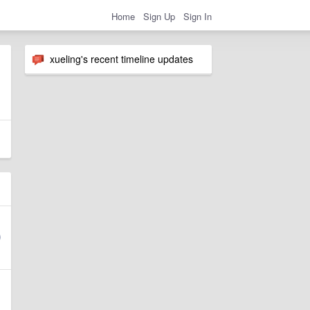
Home
Sign Up
Sign In
xueling's recent timeline updates