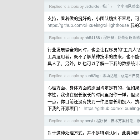
Replied to a topic by
JsGuiGe
推广
一个小团队整出
›
›
支持，看着做的挺好的，小团队确实不容易，可
https://github.com/xl-xueling/xl-lighthouse
我的
Replied to a topic by
hh54188
程序员
我最近逐渐感
›
›
行业发展健全的同时，也会让程序员的”工具人
工具运用者，既不了解某种技术的由来，也不能
具人了。另外，lz 也可以了解一下我的数据统
Replied to a topic by
sun82kg
职场话题
总是不自觉
›
›
心理方面、身体方面的原因肯定是有的，但如果
本性，我也在很长很长的时间里跟你一样，但现
一点，你目前还没有找到一件愿意长期投入、执
下我的开源项目：
https://github.com/xl-xueling
Replied to a topic by
beryl
程序员
技术方案讨论，
›
›
对于这种处理方式，并不是特别认同，此类问题