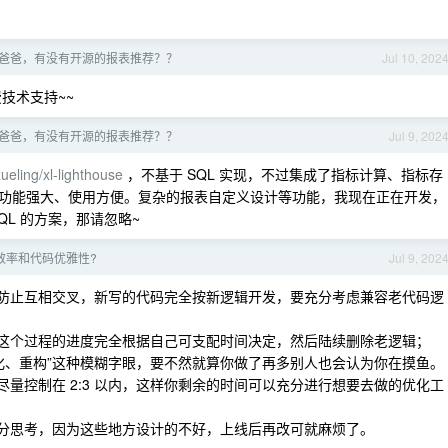
爸爸，有没有开源的报表推荐？？
Jul 10, 202
技术支持~~
爸爸，有没有开源的报表推荐？？
Jul 9, 202
xueling/xl-lighthouse
，不基于 SQL 实现，不过集成了指标计算、指标存
功能强大、使用方便。复杂的报表自定义设计等功能，我现在正在开发，
L 的方案，那请忽略~
效率和代码优雅性?
Jul 9, 202
径防止互相交叉，新写的代码完全按新逻辑开发，要充分考虑兼容老代码逻
，这个过程的进度完全根据自己可支配时间决定，然后陆续删除老逻辑；
优化、重构”这种模糊字眼，要不然就算你做了再多别人也会认为你在摸鱼。
尽量控制在 2:3 以内，这样你剩余的时间可以充分进行想要去做的优化工
充分思考，因为这些地方设计的不好，上线后再改可就麻烦了。