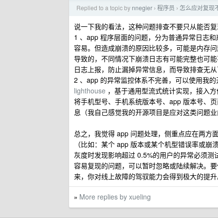
Replied to a topic by
nnegier
程序员
怎么应对复现不
›
›
说一下我的看法，这种问题排查不要只从能否复现
1 、app 程序层面的问题，分为普通异常日
容易。但造成崩溃的原因比较多，可能是内存问
导致的，不同情况下崩溃日志有可能完整也可能
日志上报，防止漏掉异常信息，而导致排查无从
2 、app 的异常监控体系不完善，可以使用
lighthouse
，基于通用型流式统计实现，接入方
将手机型号、手机系统版本号、app 版本号
息（我自己感觉我的开源项目是应对这类问题业
总之，我觉得 app 问题处理，侧重点应在两
（比如：某个 app 版本或某个机型错误率或崩
灰度时发现影响超过 0.5%的用户的异常必须
容易复现的问题，可以暂时忽略或陆续解决。要
来，你对线上故障的驾驭能力会得到极大的提升
More replies by xueling
»