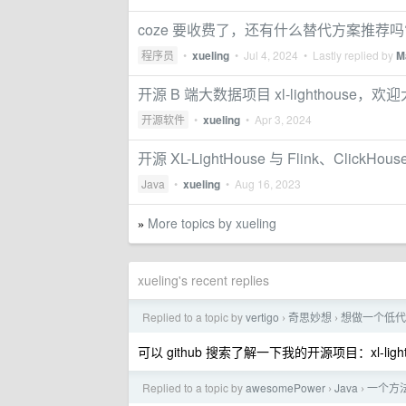
coze 要收费了，还有什么替代方案推荐吗
程序员
•
xueling
•
Jul 4, 2024
• Lastly replied by
M
开源 B 端大数据项目 xl-lighthouse，
开源软件
•
xueling
•
Apr 3, 2024
开源 XL-LightHouse 与 Flink、Clic
Java
•
xueling
•
Aug 16, 2023
More topics by xueling
»
xueling's recent replies
Replied to a topic by
vertigo
奇思妙想
想做一个低代
›
›
可以 github 搜索了解一下我的开源项目：xl-light
Replied to a topic by
awesomePower
Java
一个方
›
›