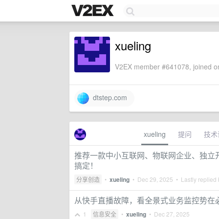
xueling
V2EX member #641078, joined on
dtstep.com
xueling
提问
技术
推荐一款中小互联网、物联网企业、独立
搞定！
分享创造
•
xueling
•
Dec 29, 2025
• Lastly replied
从快手直播故障，看全景式业务监控势在
1
信息安全
•
xueling
•
Dec 27, 2025