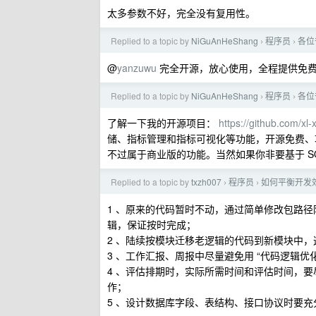
太多参数不好，完全没有复用性。
Replied to a topic by
NiGuAnHeShang
程序员
各位
›
›
@
yanzuwu
完全开源，放心使用，全程提供免费
Replied to a topic by
NiGuAnHeShang
程序员
各位
›
›
了解一下我的开源项目：
https://github.com/xl-
储、指标管理和指标可视化等功能，开源免费、
不过属于商业版的功能。当然如果你非要基于 SQ
Replied to a topic by
txzh007
程序员
如何平衡开发
›
›
1 、原来的代码暂时不动，通过简单修改包路
辑，保证按时完成；
2 、陆续按模块迁移老逻辑的代码到新模块中
3 、工作汇报、周报中尽量避免用 “代码逻辑
4 、评估排期时，实际所需时间和评估时间，要
作；
5 、设计数据库字段、表结构、接口协议时要