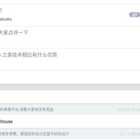
?
37
aKuRo
欢迎大家点评一下
kHouse 之类技术相比有什么优势
码表格平台,请教大家有没有竞品
Sep 22, 202
house
法很多参数，算是好的设计还是不好的设计
Jul 11, 202