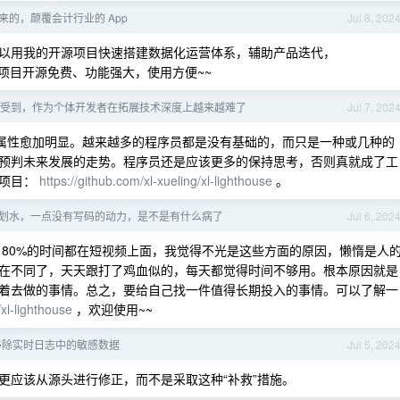
来的，颠覆会计行业的 App
Jul 8, 202
以用我的开源项目快速搭建数据化运营体系，辅助产品迭代，
项目开源免费、功能强大，使用方便~~
受到，作为个体开发者在拓展技术深度上越来越难了
Jul 7, 202
“属性愈加明显。越来越多的程序员都是没有基础的，而只是一种或几种的
预判未来发展的走势。程序员还是应该更多的保持思考，否则真就成了工
计项目：
https://github.com/xl-xueling/xl-lighthouse
。
划水，一点没有写码的动力，是不是有什么病了
Jul 6, 202
 80%的时间都在短视频上面，我觉得不光是这些方面的原因，懒惰是人
在不同了，天天跟打了鸡血似的，每天都觉得时间不够用。根本原因就是
着去做的事情。总之，要给自己找一件值得长期投入的事情。可以了解一
/xl-lighthouse
，欢迎使用~~
移除实时日志中的敏感数据
Jul 5, 202
更应该从源头进行修正，而不是采取这种“补救”措施。