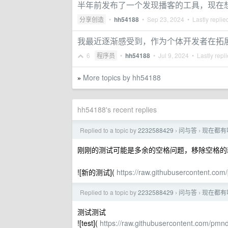
半年前发布了一个发现播客的工具，现在
分享创造
•
hh54188
•
Sep 23, 2024
• Lastly replie
我最近逐渐感受到，作为个体开发者在拓
6
程序员
•
hh54188
•
Jul 9, 2024
• Lastly repl
More topics by hh54188
»
hh54188's recent replies
Replied to a topic by
2232588429
问与答
现在都有
›
›
刚刚的测试可能是多余的空格问题，移除空格的
![新的测试](
https://raw.githubusercontent.com
Replied to a topic by
2232588429
问与答
现在都有
›
›
测试测试
![test](
https://raw.githubusercontent.com/pmnd