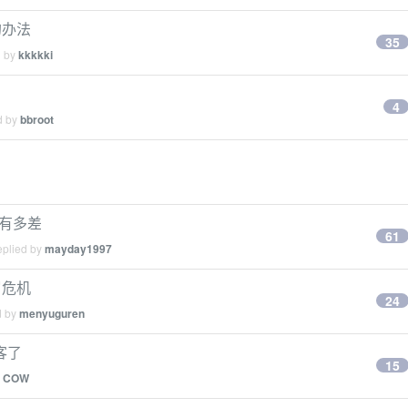
的办法
35
d by
kkkkki
4
d by
bbroot
你有多差
61
eplied by
mayday1997
岁危机
24
d by
menyuguren
客了
15
y
COW