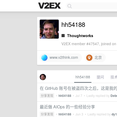
hh54188
🏢
Thoughtworks
V2EX member #47547, joined on 
www.v2think.com
北京
hh54188
提问
技
在 GitHub 账号在被盗四次之后，这是
分享发现
•
hh54188
•
Jul 7
• Lastly replied by
Deb
最近做 AIOps 的一些经验分享
分享发现
•
hh54188
•
Jun 3
• Lastly replied by
dy1