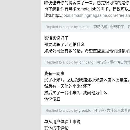
顺便也去你的博客看了一看，感觉很可惜的是你
也了解到你有寻求remote job的需求，建议可
比如http://
jobs.smashingmagazine.com/freela
Replied to a topic by
surefire
职场话题
想离职了，
›
›
实话实说好了
都要离职了，还怕什么
如果公司还有救的话，希望这些意见他们能够采
Replied to a topic by
johncang
问与答
想不明白为什
›
›
我有一同事
买了小米1，之后跟我描述小米怎么怎么质量差
然后有一天他的小米1坏了
然后买了一台小米2，我问他为什么
他说便宜
Replied to a topic by
greatdk
问与答
为什么大家普遍觉
›
›
单从用户体验上来说
其他的不评论