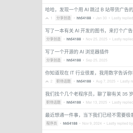
哈哈，发现一个用 AI 跳过 B 站带货广告
1
分享创造
•
hh54188
•
Jan 30
• Lastly replie
写了一本有关 AI 开发的图书，来打个广告
分享创造
•
hh54188
•
Nov 25, 2025
• Lastly replie
写了一个开源的 AI 浏览器插件
分享创造
•
hh54188
•
Sep 25, 2025
你知道现在 IT 行业很差，我用数字告诉
2
职场话题
•
hh54188
•
Aug 7, 2025
• Lastly r
我们找个几个老程序员，聊了聊有关 35 
职场话题
•
hh54188
•
Mar 13, 2025
• Lastly replie
最近想通一件事，当下我们已经不需要极
程序员
•
hh54188
•
Nov 9, 2024
• Lastly replied b