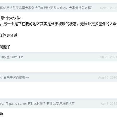
网站用把每天这里大家创造的东西让更多人知道，大家觉得怎么样？
Dec 9, 202
次是“小众软件”
圈内，另一个是它在我的地区其实是处于被墙的状态。无法让更多圈外的人看
T 媒体更合适
问题了
ip 至 2021.1.2
Jun 28, 202
r 小岛来牛客直播啦~~
Aug 10, 201
erver 与 game server 有什么区别？有什么要注意的地方
Apr 1, 201
助