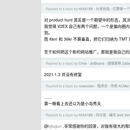
Replied to a topic by
hh54188
分享创造
打算做一个
›
›
对 product hunt 其实是一个期望中的形态，其
我觉得 V2EX 自己有两个问题，一个是偏向
到。
而 ifanr 和 36kr 不算垂直，把它们归纳为 TM
至于如何把这个新的网站推广，那就是我自己的
Replied to a topic by
Crixs
JetBrains
谨慎更新 DataGr
›
›
2021.1.3 并没有修复
Replied to a topic by
nowcoder
程序员
传奇 ACMe
›
›
……
第一眼看上去还以为是小岛秀夫
Replied to a topic by
hh54188
问与答
编写 web S
›
›
@
bjtugun
,非常感谢你的回答，对我有很大的帮