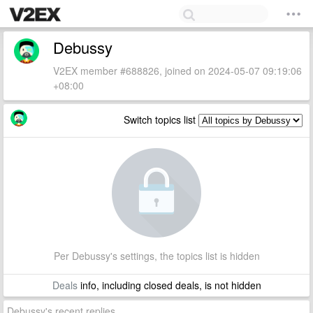
Debussy
V2EX member #688826, joined on 2024-05-07 09:19:06
+08:00
Switch topics list
Per Debussy's settings, the topics list is hidden
Deals
info, including closed deals, is not hidden
Debussy's recent replies