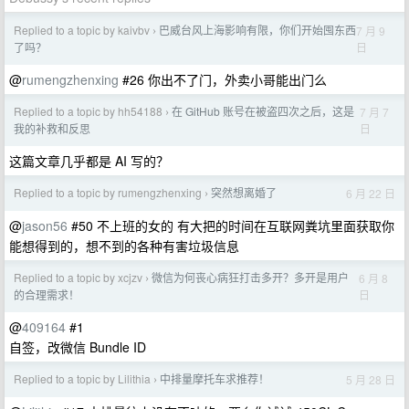
Replied to a topic by kaivbv
巴威台风上海影响有限，你们开始囤东西
7 月 9
›
日
了吗？
@
rumengzhenxing
#26 你出不了门，外卖小哥能出门么
Replied to a topic by hh54188
在 GitHub 账号在被盗四次之后，这是
7 月 7
›
日
我的补救和反思
这篇文章几乎都是 AI 写的？
Replied to a topic by rumengzhenxing
突然想离婚了
6 月 22 日
›
@
jason56
#50 不上班的女的 有大把的时间在互联网粪坑里面获取你
能想得到的，想不到的各种有害垃圾信息
Replied to a topic by xcjzv
微信为何丧心病狂打击多开？多开是用户
6 月 8
›
日
的合理需求！
@
409164
#1
自签，改微信 Bundle ID
Replied to a topic by Lilithia
中排量摩托车求推荐！
5 月 28 日
›