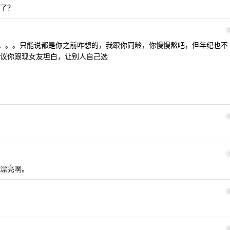
了？
办啊。。。只能说都是你之前咋想的，我跟你同龄，你慢慢熬吧，但年纪也不
议你跟现女友坦白，让别人自己选
漂亮啊。