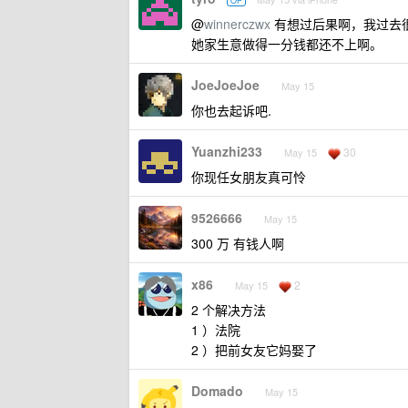
OP
@
winnerczwx
有想过后果啊，我过去
她家生意做得一分钱都还不上啊。
JoeJoeJoe
May 15
你也去起诉吧.
Yuanzhi233
30
May 15
你现任女朋友真可怜
9526666
May 15
300 万 有钱人啊
x86
2
May 15
2 个解决方法
1 ）法院
2 ）把前女友它妈娶了
Domado
May 15