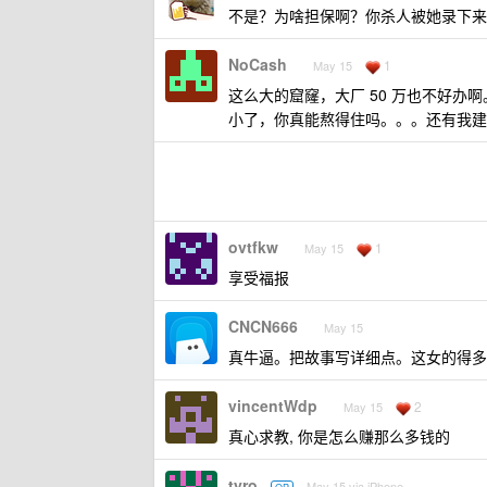
不是？为啥担保啊？你杀人被她录下来
NoCash
1
May 15
这么大的窟窿，大厂 50 万也不好
小了，你真能熬得住吗。。。还有我建
ovtfkw
1
May 15
享受福报
CNCN666
May 15
真牛逼。把故事写详细点。这女的得多
vincentWdp
2
May 15
真心求教, 你是怎么赚那么多钱的
tyro
May 15 via iPhone