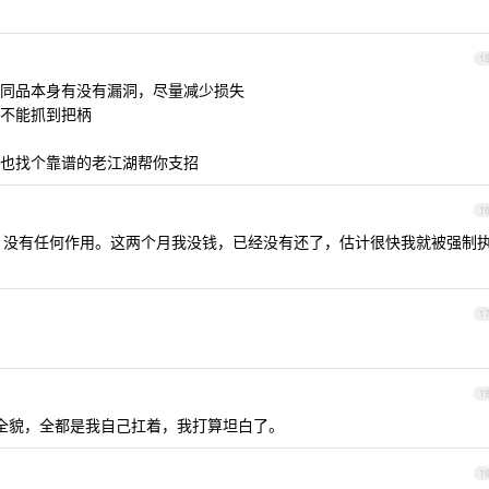
1
同品本身有没有漏洞，尽量减少损失
不能抓到把柄
也找个靠谱的老江湖帮你支招
1
，没有任何作用。这两个月我没钱，已经没有还了，估计很快我就被强制
1
1
全貌，全都是我自己扛着，我打算坦白了。
1