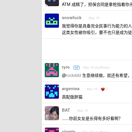
ATM 成精了，担保合同是拿枪指着你头
snowfuck
May 15
我觉得你是具备完全民事行为能力的人
这类女性被你吸引，要不也只是成为徒劳
tyro
May 15 via iPhone
OP
@
rockddd
生意继续做，就还有希望，
argentea
3
May 15
高配版胖猫
BAT
May 15
......你前女友是长得有多好看啊？
yinmin
May 15 via iPhone