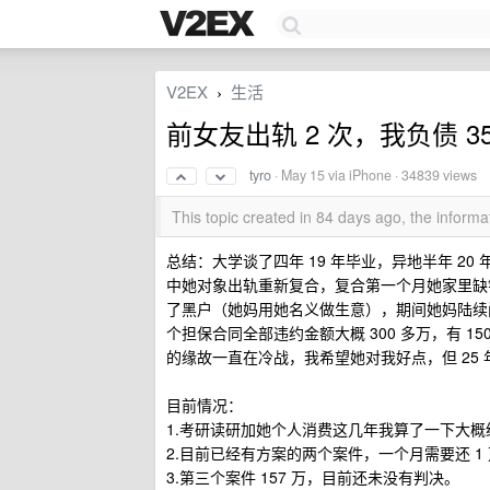
V2EX
生活
›
前女友出轨 2 次，我负债 35
tyro
·
May 15
via iPhone · 34839 views
This topic created in 84 days ago, the infor
总结：大学谈了四年 19 年毕业，异地半年 2
中她对象出轨重新复合，复合第一个月她家里缺钱
了黑户（她妈用她名义做生意），期间她妈陆续问
个担保合同全部违约金额大概 300 多万，有 
的缘故一直在冷战，我希望她对我好点，但 25 
目前情况：
1.考研读研加她个人消费这几年我算了一下大概给
2.目前已经有方案的两个案件，一个月需要还 1
3.第三个案件 157 万，目前还未没有判决。