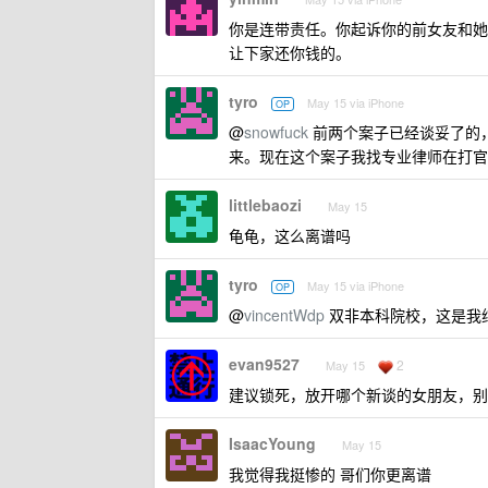
你是连带责任。你起诉你的前女友和她
让下家还你钱的。
tyro
May 15 via iPhone
OP
@
snowfuck
前两个案子已经谈妥了的
来。现在这个案子我找专业律师在打官
littlebaozi
May 15
龟龟，这么离谱吗
tyro
May 15 via iPhone
OP
@
vincentWdp
双非本科院校，这是我纯
evan9527
2
May 15
建议锁死，放开哪个新谈的女朋友，别
IsaacYoung
May 15
我觉得我挺惨的 哥们你更离谱