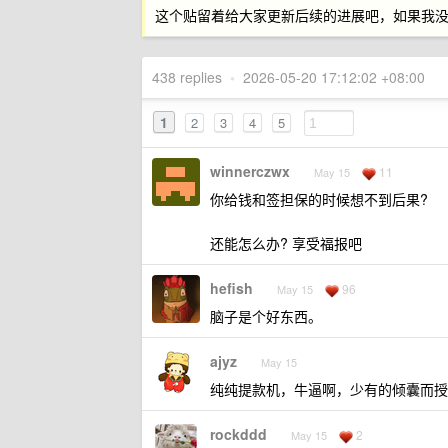
这个贴留着给大家更新后续的进展吧，如果我
438 replies
•
2026-05-20 17:12:02 +08:00
1
2
3
4
5
winnerczwx
11
May 15
你给钱和签担保的时候想不到后果?
还能怎么办? 享受福报吧
hefish
96
May 15
脑子是个好东西。
ajyz
May 15
纯纯提款机，牛逼啊，少有的倾囊而授
rockddd
2
May 15