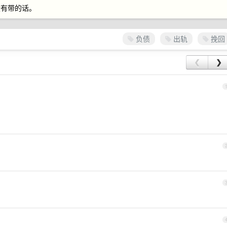
没有带的话。
负债
出轨
挽回
❮
❯