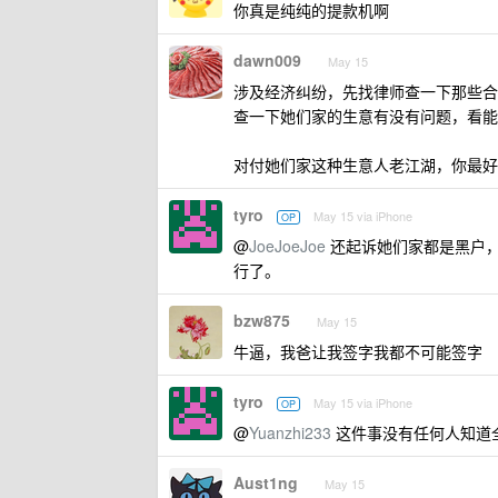
你真是纯纯的提款机啊
dawn009
May 15
涉及经济纠纷，先找律师查一下那些合
查一下她们家的生意有没有问题，看能
对付她们家这种生意人老江湖，你最好
tyro
May 15 via iPhone
OP
@
JoeJoeJoe
还起诉她们家都是黑户
行了。
bzw875
May 15
牛逼，我爸让我签字我都不可能签字
tyro
May 15 via iPhone
OP
@
Yuanzhi233
这件事没有任何人知道
Aust1ng
May 15