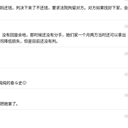
妈还钱，判决下来了不还钱，要求法院拘留对方。对方如果找好下家，会
2
，没有回旋余地，那时候还没有分手，她们家一个月两万当时还可以拿出
司降低损失，但是目前还没有判。
2
2
纯的奋斗史🙂
2
把她害了。
2