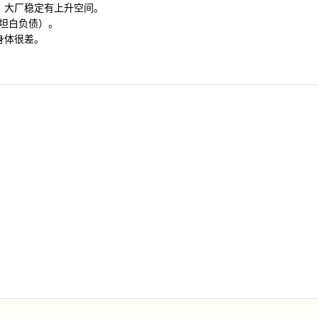
万，大厂稳定有上升空间。
未坦白负债）。
岁身体很差。