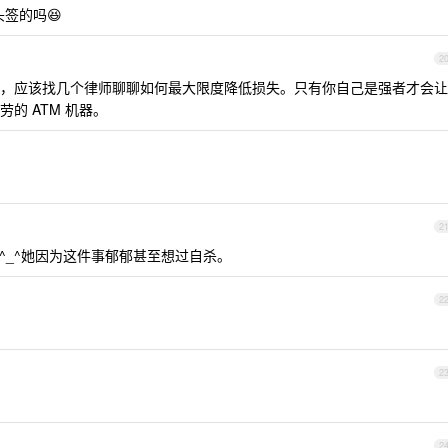
签的吗😆
2
，应该找几个律师聊聊如何最大限度降低损失。只有你自己是强者才会让
的 ATM 机器。
2
^_^她因为这件事郁郁甚至想过自杀。
2
2
2