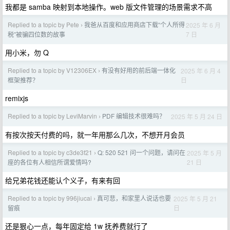
我都是 samba 映射到本地操作。web 版文件管理的场景需求不高
Replied to a topic by Pete
我爸从百度和应用商店下载“个人所得
2025 年 6 月
›
7 日
税”被骗四位数的故事
用小米，勿 Q
Replied to a topic by V12306EX
有没有好用的前后端一体化
2025 年 6 月 4
›
日
框架推荐？
remixjs
Replied to a topic by LeviMarvin
PDF 编辑技术很难吗？
2025 年 5 月 24 日
›
有按次按天付费的吗，就一年用那么几次，不想开月会员
Replied to a topic by c3de3f21
Q: 520 521 问一个问题，请问在
2025 年 5 月
›
21 日
座的各位有人相信所谓爱情吗?
给兄弟花钱还能认个义子，有来有回
Replied to a topic by 996jiucai
真可悲，和家里人说话也要
2025 年 5 月 21
›
日
留痕
还是狠心一点，每年固定给 1w 抚养费就行了