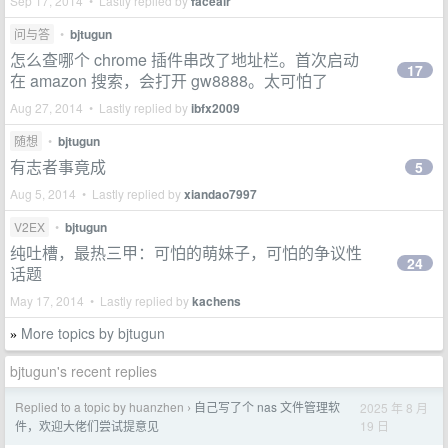
Sep 17, 2014 • Lastly replied by
faceair
问与答
•
bjtugun
怎么查哪个 chrome 插件串改了地址栏。首次启动
17
在 amazon 搜索，会打开 gw8888。太可怕了
Aug 27, 2014 • Lastly replied by
ibfx2009
随想
•
bjtugun
有志者事竟成
5
Aug 5, 2014 • Lastly replied by
xiandao7997
V2EX
•
bjtugun
纯吐槽，最热三甲：可怕的萌妹子，可怕的争议性
24
话题
May 17, 2014 • Lastly replied by
kachens
More topics by bjtugun
»
bjtugun's recent replies
Replied to a topic by huanzhen
自己写了个 nas 文件管理软
2025 年 8 月
›
19 日
件，欢迎大佬们尝试提意见