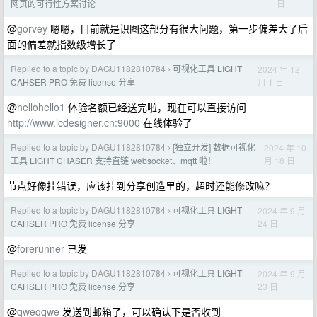
日
网页的可行性方案讨论
@
gorvey
嗯嗯，目前就是识图这部分有很大问题，第一步偏差大了后
面的偏差就指数级增长了
Replied to a topic by DAGU1182810784
可视化工具 LIGHT
2024 年 12
›
月 1 日
CAHSER PRO 免费 license 分享
@
hellohello1
体验名额已经送完啦，现在可以直接访问
http://www.lcdesigner.cn:9000
在线体验了
Replied to a topic by DAGU1182810784
[独立开发] 数据可视化
2024 年 10
›
月 18 日
工具 LIGHT CHASER 支持直链 websocket、mqtt 啦！
节点好像挂错误，应该挂到分享创造里的，超时还能修改嘛？
Replied to a topic by DAGU1182810784
可视化工具 LIGHT
2024 年 9 月
›
24 日
CAHSER PRO 免费 license 分享
@
forerunner
已发
Replied to a topic by DAGU1182810784
可视化工具 LIGHT
2024 年 9 月
›
23 日
CAHSER PRO 免费 license 分享
@
qweqqwe
发送到邮箱了，可以确认下是否收到