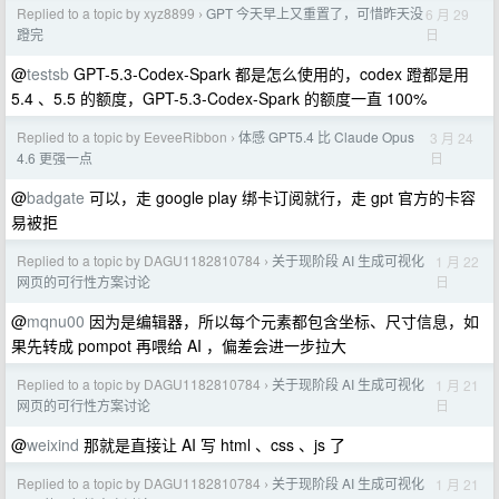
Replied to a topic by xyz8899
GPT 今天早上又重置了，可惜昨天没
6 月 29
›
日
蹬完
@
testsb
GPT-5.3-Codex-Spark 都是怎么使用的，codex 蹬都是用
5.4 、5.5 的额度，GPT-5.3-Codex-Spark 的额度一直 100%
Replied to a topic by EeveeRibbon
体感 GPT5.4 比 Claude Opus
3 月 24
›
日
4.6 更强一点
@
badgate
可以，走 google play 绑卡订阅就行，走 gpt 官方的卡容
易被拒
Replied to a topic by DAGU1182810784
关于现阶段 AI 生成可视化
1 月 22
›
日
网页的可行性方案讨论
@
mqnu00
因为是编辑器，所以每个元素都包含坐标、尺寸信息，如
果先转成 pompot 再喂给 AI ，偏差会进一步拉大
Replied to a topic by DAGU1182810784
关于现阶段 AI 生成可视化
1 月 21
›
日
网页的可行性方案讨论
@
weixind
那就是直接让 AI 写 html 、css 、js 了
Replied to a topic by DAGU1182810784
关于现阶段 AI 生成可视化
1 月 21
›