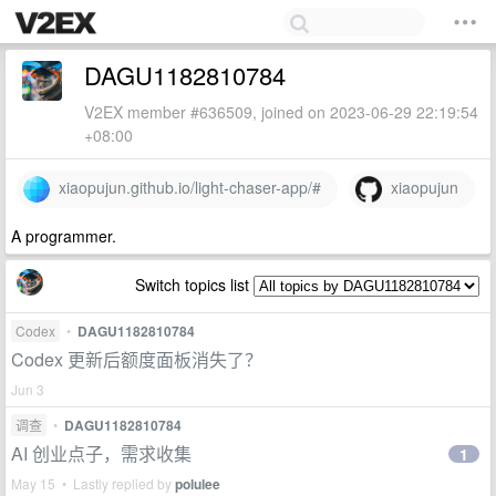
DAGU1182810784
V2EX member #636509, joined on 2023-06-29 22:19:54
+08:00
xiaopujun.github.io/light-chaser-app/#
xiaopujun
A programmer.
Switch topics list
Codex
•
DAGU1182810784
Codex 更新后额度面板消失了？
Jun 3
调查
•
DAGU1182810784
AI 创业点子，需求收集
1
May 15 • Lastly replied by
polulee