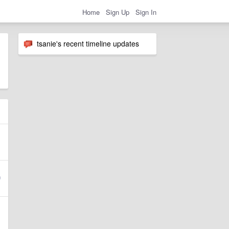
Home
Sign Up
Sign In
tsanie's recent timeline updates