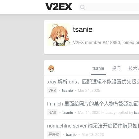
tsanie
V2EX member #418890, joined on
tsanie
提问
技术
xray 解析 dns，匹配逻辑不能设置优先级
VPS
•
tsanie
•
Mar 24, 2025
immich 里面给照片的某个人物背影添
NAS
•
tsanie
•
Mar 11, 2025
• Lastly replied by
ts
nomachine server 端无法开启硬件编
程序员
•
tsanie
•
Mar 13, 2023