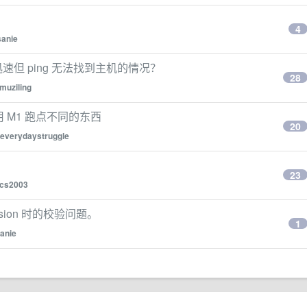
4
sanie
非常迅速但 ping 无法找到主机的情况？
28
muziling
rms，用 M1 跑点不同的东西
20
everydaystruggle
23
cs2003
sion 时的校验问题。
1
sanie