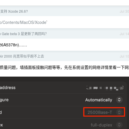
不支持 Xcode 26.6?
Jul 3
p/Contents/MacOS/Xcode
`
en Gate beta 3 是更新了两回吗？
Jul 1
(26A5378n)……
 Air 2000 兆宽带似乎跑不上去
Jul 1
比如网线质量问题，墙插面板接触问题等等，先在系统设置的网络详情里看一下网