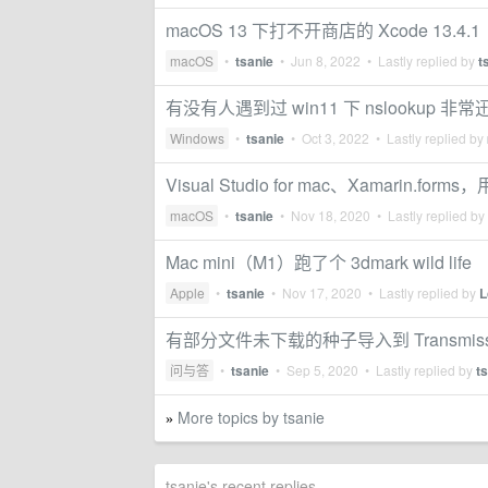
macOS 13 下打不开商店的 Xcode 13.4.1
macOS
•
tsanie
•
Jun 8, 2022
• Lastly replied by
t
有没有人遇到过 win11 下 nslookup 
Windows
•
tsanie
•
Oct 3, 2022
• Lastly replied by
Visual Studio for mac、Xamarin.fo
macOS
•
tsanie
•
Nov 18, 2020
• Lastly replied by
Mac mini（M1）跑了个 3dmark wild life
Apple
•
tsanie
•
Nov 17, 2020
• Lastly replied by
L
有部分文件未下载的种子导入到 Transmis
问与答
•
tsanie
•
Sep 5, 2020
• Lastly replied by
t
More topics by tsanie
»
tsanie's recent replies