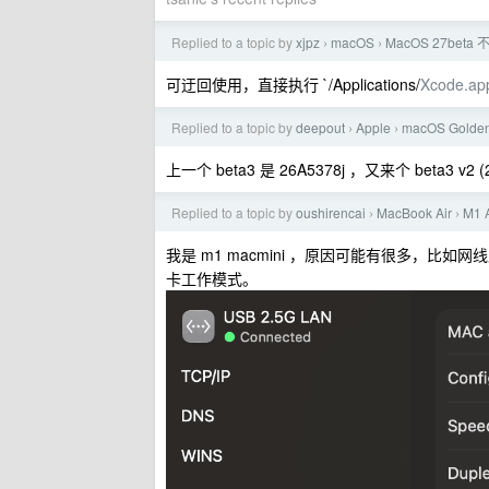
Replied to a topic by
xjpz
macOS
MacOS 27beta 
›
›
可迂回使用，直接执行 `/Applications/
Xcode.ap
Replied to a topic by
deepout
Apple
macOS Gold
›
›
上一个 beta3 是 26A5378j ，又来个 beta3 v2 
Replied to a topic by
oushirencai
MacBook Air
M1
›
›
我是 m1 macmini ，原因可能有很多，
卡工作模式。