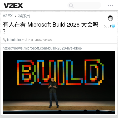
V2EX
程序员
›
有人在看 Microsoft Build 2026 大会吗
5.51
？
By
liuliuliuliu
at Jun 3 · 4667 views
https://news.microsoft.com/build-2026-live-blog/