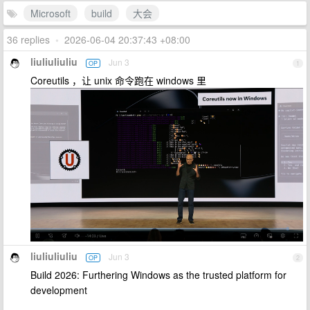
Microsoft
build
大会
36 replies
•
2026-06-04 20:37:43 +08:00
liuliuliuliu
Jun 3
OP
1
Coreutils ，让 unix 命令跑在 windows 里
liuliuliuliu
Jun 3
OP
2
Build 2026: Furthering Windows as the trusted platform for
development