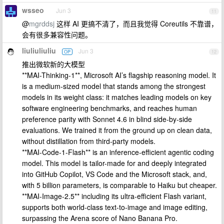
wsseo
Jun 3
11
@
mgrddsj
这样 AI 更搞不清了，而且我觉得 Coreutils 不靠谱，
会有很多兼容性问题。
liuliuliuliu
Jun 3
OP
12
推出微软新的大模型
**MAI-Thinking-1**, Microsoft AI’s flagship reasoning model. It
is a medium-sized model that stands among the strongest
models in its weight class: it matches leading models on key
software engineering benchmarks, and reaches human
preference parity with Sonnet 4.6 in blind side-by-side
evaluations. We trained it from the ground up on clean data,
without distillation from third-party models.
**MAI-Code-1-Flash** is an inference-efficient agentic coding
model. This model is tailor-made for and deeply integrated
into GitHub Copilot, VS Code and the Microsoft stack, and,
with 5 billion parameters, is comparable to Haiku but cheaper.
**MAI-Image-2.5** including its ultra-efficient Flash variant,
supports both world-class text-to-image and image editing,
surpassing the Arena score of Nano Banana Pro.