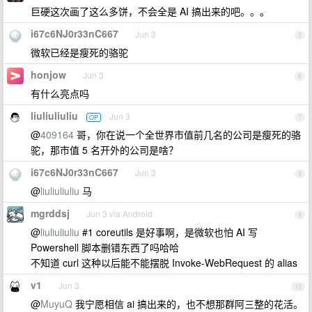
巨硬这次画了这么多饼，不会全是 AI 搞出来的吧。。。
i67c6NJ0r33nC667
Jun 3
5
微软已经是瘦死的骆驼
honjow
Jun 3
6
有什么亮点吗
liuliuliuliu
Jun 3
OP
7
@
409164
哥，你在说一个全世界市值前几名的公司是瘦死的骆
驼，那市值 5 名开外的公司是啥？
i67c6NJ0r33nC667
Jun 3
8
@
liuliuliuliu
马
mgrddsj
Jun 3 via Android
9
@
liuliuliuliu
#1 coreutils 是好事啊，是微软也怕 AI 写
Powershell 脚本删错东西了吗哈哈
不知道 curl 这种以后能不能摆脱 Invoke-WebRequest 的 alias
v1
Jun 3
10
@
MuyuQ
我宁愿相信 ai 搞出来的，也不想那群阿三整的花活。