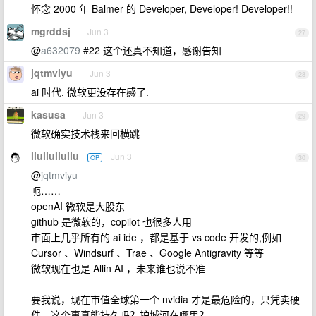
怀念 2000 年 Balmer 的 Developer, Developer! Developer!!
mgrddsj
Jun 3
27
@
a632079
#22 这个还真不知道，感谢告知
jqtmviyu
Jun 3
28
ai 时代, 微软更没存在感了.
kasusa
Jun 3
29
微软确实技术栈来回横跳
liuliuliuliu
Jun 3
OP
30
@
jqtmviyu
呃……
openAI 微软是大股东
github 是微软的，copilot 也很多人用
市面上几乎所有的 ai ide ，都是基于 vs code 开发的,例如
Cursor 、Windsurf 、Trae 、Google Antigravity 等等
微软现在也是 Allin AI ，未来谁也说不准
要我说，现在市值全球第一个 nvidia 才是最危险的，只凭卖硬
件，这个事真能持久吗？护城河在哪里？