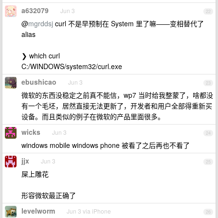
a632079
Jun 3
22
@
mgrddsj
curl 不是早预制在 System 里了嘛——变相替代了
alias
❯ which curl
C:/WINDOWS/system32/curl.exe
ebushicao
Jun 3
23
微软的东西没稳定之前真不能信，wp7 当时给我整蒙了，啥都没
有一个毛坯，居然直接无法更新了，开发者和用户全部得重新买
设备。而且类似的例子在微软的产品里面很多。
wicks
Jun 3
24
windows mobile windows phone 被看了之后再也不看了
jjx
Jun 3
25
屎上雕花
形容微软最正确了
levelworm
Jun 3 via iPhone
26