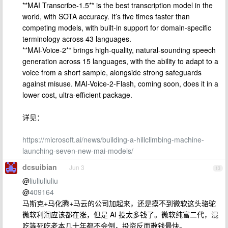
**MAI Transcribe-1.5** is the best transcription model in the
world, with SOTA accuracy. It’s five times faster than
competing models, with built-in support for domain-specific
terminology across 43 languages.
**MAI-Voice-2** brings high-quality, natural-sounding speech
generation across 15 languages, with the ability to adapt to a
voice from a short sample, alongside strong safeguards
against misuse. MAI-Voice-2-Flash, coming soon, does it in a
lower cost, ultra-efficient package.
详见：
https://microsoft.ai/news/building-a-hillclimbing-machine-
launching-seven-new-mai-models/
dcsuibian
Jun 3
13
@
liuliuliuliu
@
409164
马斯克+马化腾+马云的公司加起来，还是摸不到微软这头骆驼
微软利润应该都在涨，但是 AI 投太多钱了。微软纯富二代，混
吃等死吃老本几十年都不会倒，投资反而散钱最快。