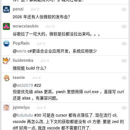
penzi
Jun 3
31
2026 年还有人信微软的发布会？
wcwcxiaobin
Jun 3
32
谷歌拉了一坨大的，微软是拉都没拉出来吗。。。
PopRain
Jun 4
33
@
werls
c#更适合企业应用开发，系统应用很少
liuidetmks
Jun 4
34
微软能 build 什么？
tsanie
Jun 4
35
@
a632079
#22
但是优先级 alias 更高，pwsh 里想用得 curl.exe ，直接写 curl
还是 alias ，有兼容问题。
jqtmviyu
Jun 4
36
@
liuliuliuliu
#30 可是连 cursor 都有点落伍了. 现在流行 cli,
vscode 再怎么改, 上下文的获取都是没有 cli 方便. 要是 zed 的
diff 好用一点, 我连 vscode 都不需要打开了.