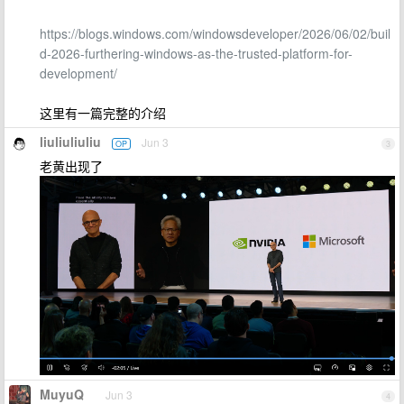
https://blogs.windows.com/windowsdeveloper/2026/06/02/buil
d-2026-furthering-windows-as-the-trusted-platform-for-
development/
这里有一篇完整的介绍
liuliuliuliu
Jun 3
OP
3
老黄出现了
MuyuQ
Jun 3
4