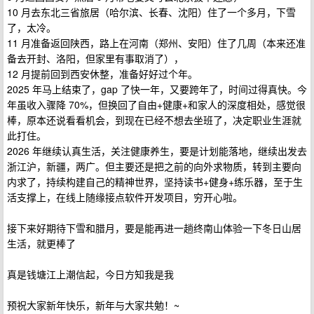
10 月去东北三省旅居（哈尔滨、长春、沈阳）住了一个多月，下雪
了，太冷。
11 月准备返回陕西，路上在河南（郑州、安阳）住了几周（本来还准
备去开封、洛阳，但家里有事取消了），
12 月提前回到西安休整，准备好好过个年。
2025 年马上结束了，gap 了快一年，又要跨年了，时间过得真快。今
年虽收入骤降 70%，但换回了自由+健康+和家人的深度相处，感觉很
棒，原本还说看看机会，到现在已经不想去坐班了，决定职业生涯就
此打住。
2026 年继续认真生活，关注健康养生，要是计划能落地，继续出发去
浙江沪，新疆，两广。但主要还是把之前的向外求物质，转到主要向
内求了，持续构建自己的精神世界，坚持读书+健身+练乐器，至于生
活支撑上，在线上随缘接点软件开发项目，穷开心啦。
接下来好期待下雪和腊月，要是能再进一趟终南山体验一下冬日山居
生活，就更棒了
真是钱塘江上潮信起，今日方知我是我
预祝大家新年快乐，新年与大家共勉！~