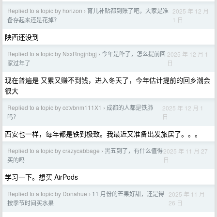
Replied to a topic by horizon
育儿补贴都到账了吧，大家是准
2025 年 12 月
›
1 日
备存起来还是花掉？
陕西还没到
Replied to a topic by NxxRngjnbgj
今年是咋了，怎么提前回
2025 年 12 月 1
›
日
家过年了
现在普遍是 又累又赚不到钱，进入冬天了，今年估计提前的回乡潮会
很大
Replied to a topic by cctvbnm111X1
成都的人都是铁肺
2025 年 12 月 1
›
日
吗？
西安也一样，每年都是铁到极致。我最近又准备出发旅居了。。。
Replied to a topic by crazycabbage
黑五到了，有什么值得
2025 年 11 月 27
›
日
买的吗
学习一下。想买 AirPods
Replied to a topic by Donahue
11 月份的芒果好甜，还是得
2025 年 11 月
›
26 日
按季节时间买水果