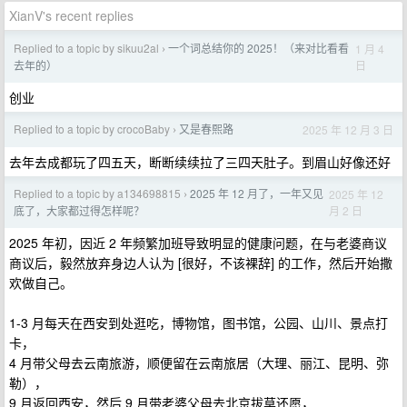
XianV's recent replies
Replied to a topic by sikuu2al
一个词总结你的 2025！（来对比看看
1 月 4
›
日
去年的）
创业
Replied to a topic by crocoBaby
又是春熙路
2025 年 12 月 3 日
›
去年去成都玩了四五天，断断续续拉了三四天肚子。到眉山好像还好
Replied to a topic by a134698815
2025 年 12 月了，一年又见
2025 年 12
›
月 2 日
底了，大家都过得怎样呢？
2025 年初，因近 2 年频繁加班导致明显的健康问题，在与老婆商议
商议后，毅然放弃身边人认为 [很好，不该裸辞] 的工作，然后开始撒
欢做自己。
1-3 月每天在西安到处逛吃，博物馆，图书馆，公园、山川、景点打
卡，
4 月带父母去云南旅游，顺便留在云南旅居（大理、丽江、昆明、弥
勒），
9 月返回西安，然后 9 月带老婆父母去北京拔草还愿，