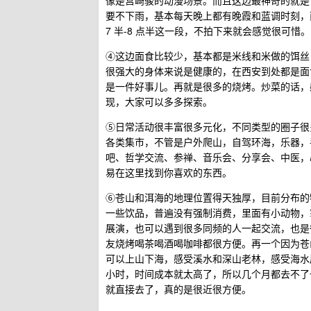
像是宫崎骏的动漫场景。而且这边最神奇的就是
要不下雨，基本每天晚上都有晚霞和蓝调时刻，
7 半-8 点半这一段，不拍下来就会感觉很可惜。
④这边面食比较少，基本都是米线和米做的饵丝
很强大的身体来说是健康的，在西安到处都是面
是一件好事儿。再就是很多的烧烤。炒菜的话，
现，大家可以多多探索。
⑤日常活动很丰富很多元化，不同类型的圈子很
各类集市，不管是户外爬山，自驾环海，乐器，
吧、哲学交流、参禅、音乐会、分享会、中医，
易在这里找到你喜欢的东西。
⑥苍山和洱海的地理位置得天独厚，目前分布的
一些饮品，普遍没有强制消费，里面有小动物，
展演，也可以遇到很多同频的人一起交流，也是
友烧烤喝茶喝酒喝咖啡都很方便。再一个因为苍山洱
可以上山下海，感受溪水和深山老林，感受海水层
小时，时间成本就太高了，所以几个月都去不了
就直接去了，真的是很近很方便。