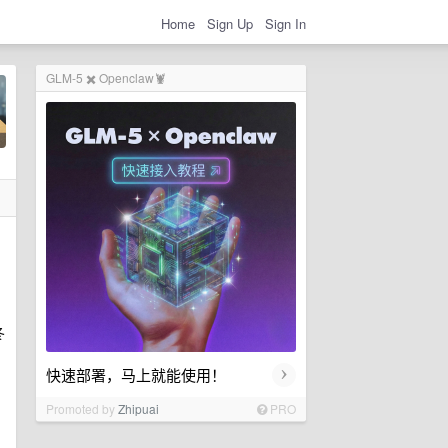
Home
Sign Up
Sign In
GLM-5 ✖️ Openclaw🦞
冬
›
快速部署，马上就能使用！
Promoted by
Zhipuai
PRO