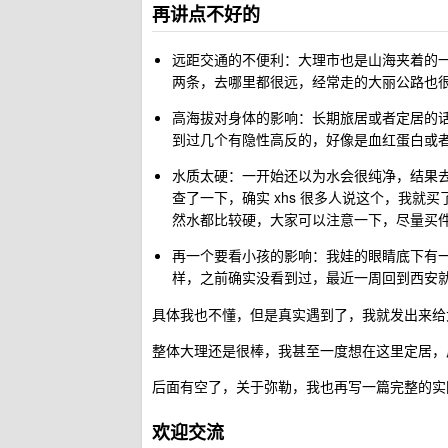
再讲点不好的
远距交通的不便利：大理市也是山海夹着的一
两条，去哪里都很远，经常走的大丽公路也
高海拔对身体的影响：长期旅居或者定居的话，
到过几个有隐性高反的，好像是血红蛋白或
水质太硬：一开始还以为水会很纯净，结果
查了一下，确实 xhs 很多人说这个，我
然水都比较硬，大家可以注意一下，尽量买
再一个要看小孩的影响：我娃的眼睛底下有
样，之前确实没看到过，最近一周回到西安
具体我也不懂，但是真实遇到了，我就发出来给
整体大理还是很棒，我甚至一度想在这里定居，
后面有空了，关于弥勒，我也再写一篇完整的实
欢迎交流