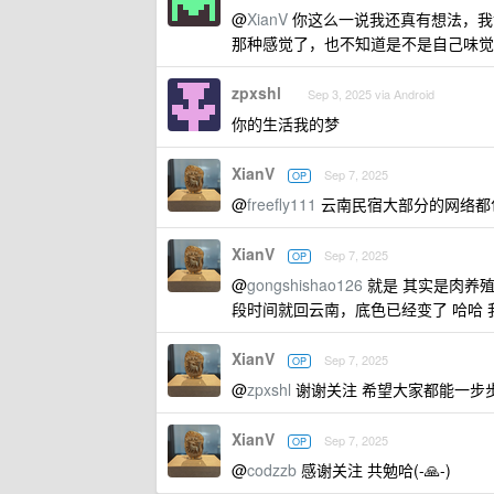
@
XianV
你这么一说我还真有想法，我
那种感觉了，也不知道是不是自己味觉
zpxshl
Sep 3, 2025 via Android
你的生活我的梦
XianV
Sep 7, 2025
OP
@
freefly111
云南民宿大部分的网络都
XianV
Sep 7, 2025
OP
@
gongshishao126
就是 其实是肉养
段时间就回云南，底色已经变了 哈哈 
XianV
Sep 7, 2025
OP
@
zpxshl
谢谢关注 希望大家都能一步
XianV
Sep 7, 2025
OP
@
codzzb
感谢关注 共勉哈(-🙏-)