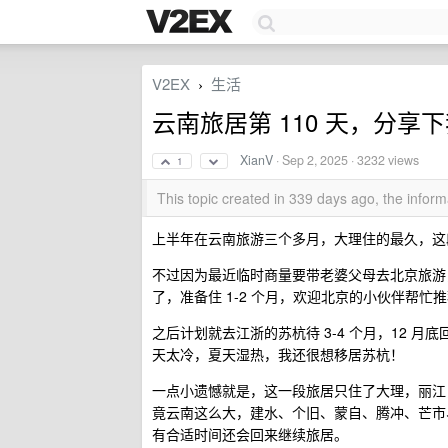
V2EX
生活
›
云南旅居第 110 天，分
XianV
·
Sep 2, 2025
· 3232 views
1
This topic created in 339 days ago, the info
上半年在云南旅游三个多月，大理住的最久，这
不过因为最近临时商量要带老婆父母去北京旅游
了，准备住 1-2 个月，欢迎北京的小伙伴帮忙
之后计划就去江浙的苏杭待 3-4 个月，12
天太冷，夏天湿热，我还很想移居苏杭！
一点小遗憾就是，这一段旅居只住了大理，丽江
竟云南这么大，建水、个旧、蒙自、腾冲、芒市
有合适时间还会回来继续旅居。