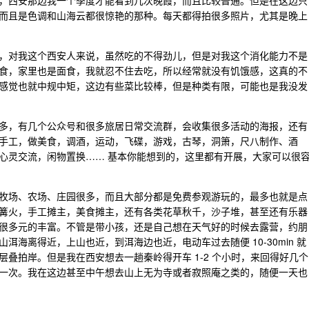
，西安那边我一个季度才能看到几次晚霞，而且比较普通。但是在这边只
而且是色调和山海云都很惊艳的那种。每天都得拍很多照片，尤其是晚上
，对我这个西安人来说，虽然吃的不得劲儿，但是对我这个消化能力不是
食，家里也是面食，我就忍不住去吃，所以经常就没有饥饿感，这真的不
感觉也就中规中矩，这边有些菜比较棒，但是种类有限，可能也是我没发
多，有几个公众号和很多旅居日常交流群，会收集很多活动的海报，还有
手工，做美食，调酒，运动，飞碟，游戏，古琴，洞箫，尺八制作、酒
心灵交流，闲物置换…… 基本你能想到的，这里都有开展，大家可以很
牧场、农场、庄园很多，而且大部分都是免费参观游玩的，最多也就是点
篝火，手工摊主，美食摊主，还有各类花草秋千，沙子堆，甚至还有乐器
很多元的丰富。不管是带小孩，还是自己想在天气好的时候去露营，约朋
海离得近，上山也近，到洱海边也近，电动车过去随便 10-30min 就
叠拍岸。但是我在西安想去一趟秦岭得开车 1-2 个小时，来回得好几个
一次。我在这边甚至中午想去山上无为寺或者寂照庵之类的，随便一天也