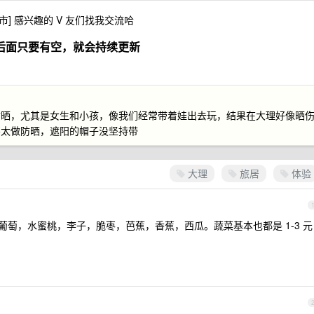
换城市] 感兴趣的 V 友们找我交流哈
后面只要有空，就会持续更新
防晒，尤其是女生和小孩，像我们经常带着娃出去玩，结果在大理好像晒
不太做防晒，遮阳的帽子没坚持带
大理
旅居
体验
芒果，葡萄，水蜜桃，李子，脆枣，芭蕉，香蕉，西瓜。蔬菜基本也都是 1-3 元