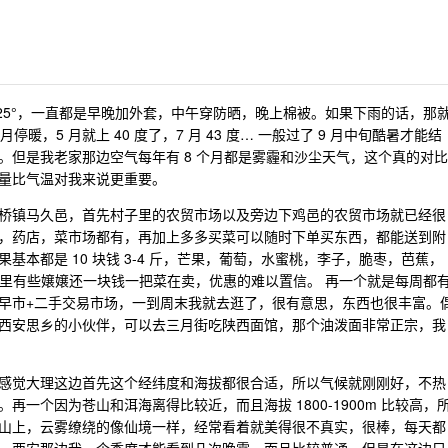
15-25°，一直都是早晚加外套，中午穿防晒，晚上棉被。如果下雨的话，那
暖，5 月就上 40 度了，7 月 43 度… 一般过了 9 月中旬酷暑才能结
。但是我老家那边空气每年有 8 个月都是雾霾和沙尘天气，这个真的对比
量比气温对我来说更重要。
桥镇马久邑，首先村子里的农贸市场以及旁边下鸡邑的农贸市场就已经很
，药店，菜市场都有，再加上多多买菜可以随时下单买东西，都能送到附
本都是 10 块钱 3-4 斤，芒果，葡萄，水蜜桃，李子，脆枣，芭蕉，
菜场里有些嬢嬢还一块钱一把菜在卖，优惠的难以置信。 再一个就是每周都
早市+二手交易市场，一到周末我就去逛了，很有意思，东西也很丰富。
西安思乡的小伙伴，可以去三月街吃陕西面馆，那个油泼面非常正宗，我
感觉大理这边首先这个经纬度和海拔都很合适，所以气候就刚刚好，不热
一个因为苍山和洱海离得比较近，而且海拔 1800-1900m 比较高，
山上，云雾缭绕的像仙境一样，经常看着就美得很不真实，很棒，每天都