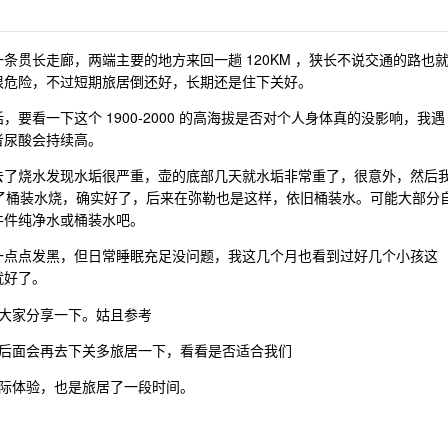
条贯长走廊，两端主要的地方来回一趟 120KM ，狭长不说交通的路也
很危险，不过短期旅居倒还好，长期还是住下关好。
要看一下这个 1900-2000 的高海拔是否对个人身体真的没影响，我遇
者尿酸会持续高。
去了烧水发现水垢很严重，壶的底部几天就水垢非常重了，很意外，然后
就买了桶装水烧，确实好了，后来在弥勒也是这样，依旧桶装水。可能大部分
件件纯净水或桶装水吧。
一点点发黑，但日常睡眠充足没问题，我这几个月也看到过好几个小孩这
就好了。
大家分享一下。姑且参考
后面会再去下关多旅居一下，看看是否适合我们
际体验，也是旅居了一段时间。