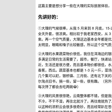
这篇主要是想分享一些在大理的实际旅居体验，
先讲好的：
①大理的气候很棒，从我 5 月来到 8 月底，
全天外套，很凉爽。相比较于我老家西安，从 3 月停
束。再一个空气质量，大理这边基本全年都是优
太明显，眼睛和嗓子比较敏感，所以这个空气质
②大理的水果蔬菜物价很低，我住在洱海边的银
多满足日常的生活需要了，超市，餐厅，快递站
近，生活还是很方便，而且基本物价都很低，水果基
香蕉，西瓜。蔬菜基本也都是 1-3 元一斤，
几个集可以赶，银桥镇、三月街、还有北下关的
尔淘点旧书，捐一些，留一些，很有趣。（另外
每次馋了都会去吃两碗😂）
③大理的风景很惊艳，云南整体都不错，但是我
不冷，不干不湿，再往北就冷了，再往南就热了。再
以这种的浓积云会很多很奇妙，而且经常趴在苍