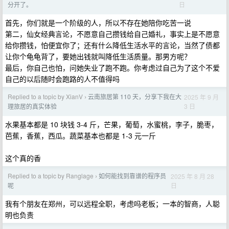
日
分开了。
首先，你们就是一个阶级的人，所以不存在她陪你吃苦一说
第二，仙女经典言论，不愿意自己攒钱给自己婚礼，事实上是不愿意
给你攒钱，怕便宜你了；还有什么降低生活水平的言论，当然了债都
让你个龟龟背了，要她出钱就叫降低生活质量。那男方呢？
最后，你自己也怕，问她失业了跑不跑。你考虑过自己为了这个不爱
自己的以后随时会跑路的人不值得吗
Replied to a topic by XianV
云南旅居第 110 天，分享下我在大
2025 年 9 月
›
3 日
理旅居的真实体验
水果基本都是 10 块钱 3-4 斤，芒果，葡萄，水蜜桃，李子，脆枣，
芭蕉，香蕉，西瓜。蔬菜基本也都是 1-3 元一斤
这个真的香
Replied to a topic by Ranglage
如何能找到靠谱的程序员
2025 年 8 月 28
›
日
呢
我有个朋友在郑州，可以远程全职，考虑吗老板；一本的智商，人聪
明也负责