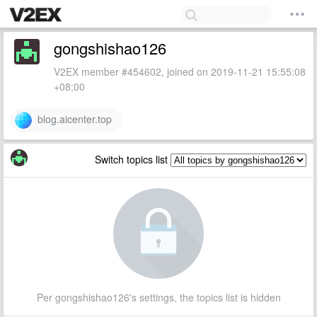
gongshishao126
V2EX member #454602, joined on 2019-11-21 15:55:08
+08:00
blog.aicenter.top
Switch topics list
Per gongshishao126's settings, the topics list is hidden