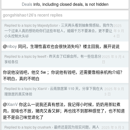
Deals
info, including closed deals, is not hidden
gongshishao126's recent replies
Replied to a topic by MajestySolor
三天两头看到抽象情感贴，我作为
2025
›
年 9 月
一个过来人真的想劝劝你们这些年轻人，婚姻千万不要凑合，更不要让
4 日
小头控制大头🤣
@
niboy
同问，生理性喜欢也会很快消失吗？楼主回我，展开说说
Replied to a topic by feeeff
昨天去了红娘会所，有一些信息分
2025 年 9 月 4
›
日
享给各位
你说他没钱吧，他交 5w ；你说他有钱吧，还需要靠相亲机构介绍？
不明白，真的不明白
Replied to a topic by XianV
云南旅居第 110 天，分享下我在大
2025 年 9 月
›
3 日
理旅居的真实体验
@
XianV
你这么一说我还真有想法，我记得小时候，奶奶用茶缸煮
肉，就啥也不放，猪肉又香又鲜；再也找不到那种感觉了，也不知道
是不是自己味觉退化了
Replied to a topic by crushark
最终还是因为现实问题，两人
2025 年 9 月 3
›