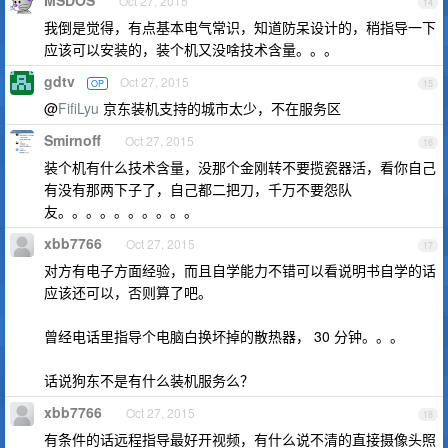
MSDOS
Oct 27, 2015
14
我倒是觉得，有点基本电气常识，知道防呆设计的，稍指导一下
应该可以安装的，装个机又没啥技术含量。。。
gdtv
Oct 27, 2015
OP
15
@
FifiLyu
京东装机支持的城市太少，不在服务区
Smirnoff
Oct 27, 2015
16
装个机有什么技术含量，没那个金刚转不要揽瓷器活，看你自己
有没有那两下子了，自己都二把刀，千万不要怨队
友。。。。。。。。。。
xbb7766
Oct 27, 2015
17
对方有电子方面经验，而且自学能力不错可以看说明书自学的话
应该还可以，否则算了吧。
曾经电话里指导个电脑白换坏掉的散热器， 30 分钟。。。
话说狗东不是有什么装机服务么？
xbb7766
Oct 27, 2015
18
有条件的话远程指导最好开视频，有什么说不清的直接摄像头照