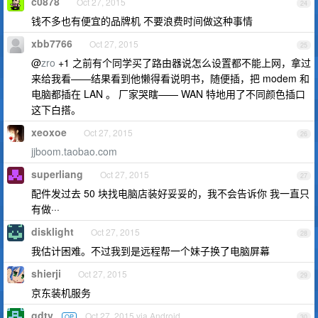
c0878
Oct 27, 2015
24
钱不多也有便宜的品牌机 不要浪费时间做这种事情
xbb7766
Oct 27, 2015
25
@
zro
+1 之前有个同学买了路由器说怎么设置都不能上网，拿过
来给我看——结果看到他懒得看说明书，随便插，把 modem 和
电脑都插在 LAN 。 厂家哭瞎—— WAN 特地用了不同颜色插口
这下白搭。
xeoxoe
Oct 27, 2015
26
jjboom.taobao.com
superliang
Oct 27, 2015
27
配件发过去 50 块找电脑店装好妥妥的，我不会告诉你 我一直只
有做···
disklight
Oct 27, 2015
28
我估计困难。不过我到是远程帮一个妹子换了电脑屏幕
shierji
Oct 27, 2015
29
京东装机服务
gdtv
Oct 27, 2015 via Android
OP
30