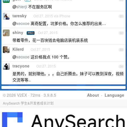
@
shierji
不在服务区啊
taresky
Oct 27, 2015 via iPhone
31
@
xeoxoe
离奇配置，坑爹价格。你怎么推荐的出来…
shiny
Oct 27, 2015
PRO
32
带着零件，花一百块钱去电脑店装机装系统
Kilerd
Oct 27, 2015
33
@
xeoxoe
这价格我点 100 个赞。
tracyone
Oct 27, 2015
34
是男的，就别理他。。。自己折腾去。妹子可以教到深夜，视频
交流等等..
© 2026 V2EX · 72ms · 3.9.8.5
About
·
Language
AnySearch 学生&开发者成长计划