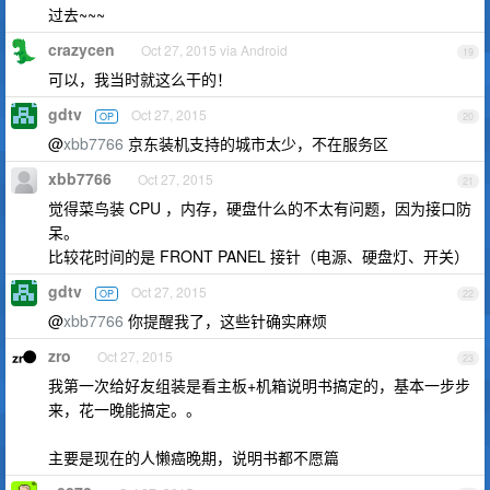
过去~~~
crazycen
Oct 27, 2015 via Android
19
可以，我当时就这么干的！
gdtv
Oct 27, 2015
OP
20
@
xbb7766
京东装机支持的城市太少，不在服务区
xbb7766
Oct 27, 2015
21
觉得菜鸟装 CPU ，内存，硬盘什么的不太有问题，因为接口防
呆。
比较花时间的是 FRONT PANEL 接针（电源、硬盘灯、开关）
gdtv
Oct 27, 2015
OP
22
@
xbb7766
你提醒我了，这些针确实麻烦
zro
Oct 27, 2015
23
我第一次给好友组装是看主板+机箱说明书搞定的，基本一步步
来，花一晚能搞定。。
主要是现在的人懒癌晚期，说明书都不愿篇