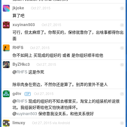
jkjoke
Oct 27, 2015
3
算了吧
xuyinan503
Oct 27, 2015
4
可行，但太麻烦了。你帮买的，保修就靠你了，出啥事都得你出
面
RHFS
Oct 27, 2015
5
你不如网上 买现成的组好的 或者 是你组好顺丰给他
ByZHkc3
Oct 27, 2015
6
@
RHFS
这是作死
除非肉身在旁边，不然你还是算了。别弄的里外不是人
gdtv
Oct 27, 2015
OP
7
@
RHFS
现成的组好的不知去哪里买，淘宝上的组装机听说很
坑。我组装好寄给他又怕快递怕摔坏。
@
xuyinan503
保修靠我没关系，和他关系很好
limuxy
Oct 27, 2015 via Android
8