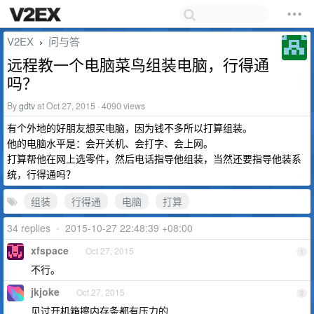
V2EX
问与答
›
远程教一个电脑菜鸟组装电脑，行得通
吗？
By
gdtv
at Oct 27, 2015 · 4090 views
有个外地的好朋友想买电脑，因为钱不多所以打算组装。
他的电脑水平是：会开关机、会打字、会上网。
打算帮他在网上选零件，然后电话指导他组装，当然还要指导他装系
统，行得通吗？
组装
行得通
电脑
打算
34 replies
•
2015-10-27 22:48:39 +08:00
xfspace
Oct 27, 2015
1
不行。
jkjoke
Oct 27, 2015
2
见过开机箱擦内存条都有压力的