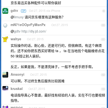
京东易迅买各种配件可以帮你装好
gdtv
Oct 27, 2015 via iPhone
OP
9
@
limuxy
请问京东哪里有这种服务？
mN71eOOprFyMsnPx
Oct 27, 2015
10
@
gdtv
http://diy.jd.com/
waltye
Oct 27, 2015
11
实际操作的话，耐心些，还是可行的，但很麻烦。有这个麻烦
的，还不如你把东西买好寄给 ta ， ta 在当地找个电脑维修点花
50 块钱让别人装好。
--------------------------------------------------
反正，如果是我，不是漂亮妹子，一般不考虑手把手帮。
Ansonyi
Oct 27, 2015
12
可以啊，不过终生售后服务比较困难
kruskal
Oct 27, 2015
13
电话指导真心不靠谱，最好找有经验的人装，实在不行也要视频
指导。