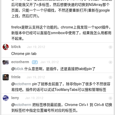
后可能我又开了n多标签，然后想要快速的切换到NSArray那个
页面，只能一个一个仔细找，不然还要重新打开(重新在google
上找，然后打开)。
firefox是默认支持这个功能的。chrome上我发现一个spot插件，
新版本中已经可以直接在omnibox中使用了，结果我怎么用都用
不起来。
bl0ck
Jan 19, 2012
3
Chrome pin tab
ectotherm
Jan 19, 2012
OP
4
@
bl0ck
什么意思啊，是插件，还是直接把tab给pin了
frittle
Jan 19, 2012
5
@
ectotherm
pin了就移去前面了，除非你pin了很多个不然很容
易找吧。插件的话可以试试TooManyTabs可以搜和管理标签
lerry
Jan 19, 2012
6
@
ectotherm
把标签移到最前面，Chrome Ctrl+1 到 Ctrl+8 切换
到标签栏中指定位置编号所对应的标签页。