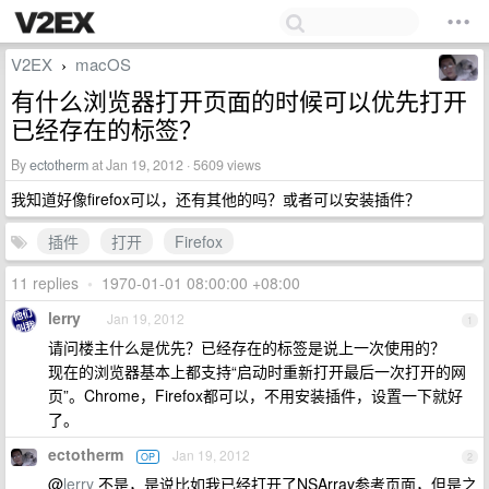
V2EX
macOS
›
有什么浏览器打开页面的时候可以优先打开
已经存在的标签？
By
ectotherm
at Jan 19, 2012 · 5609 views
我知道好像firefox可以，还有其他的吗？或者可以安装插件？
插件
打开
Firefox
11 replies
•
1970-01-01 08:00:00 +08:00
lerry
Jan 19, 2012
1
请问楼主什么是优先？已经存在的标签是说上一次使用的？
现在的浏览器基本上都支持“启动时重新打开最后一次打开的网
页”。Chrome，Firefox都可以，不用安装插件，设置一下就好
了。
ectotherm
Jan 19, 2012
OP
2
@
lerry
不是，是说比如我已经打开了NSArray参考页面，但是之