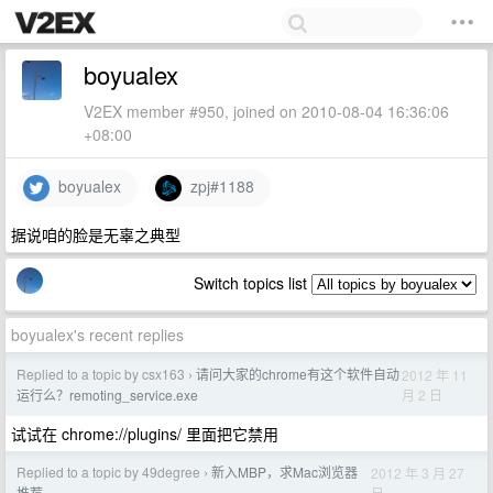
boyualex
V2EX member #950, joined on 2010-08-04 16:36:06
+08:00
boyualex
zpj#1188
据说咱的脸是无辜之典型
Switch topics list
boyualex's recent replies
Replied to a topic by csx163
请问大家的chrome有这个软件自动
2012 年 11
›
月 2 日
运行么？remoting_service.exe
试试在 chrome://plugins/ 里面把它禁用
Replied to a topic by 49degree
新入MBP，求Mac浏览器
2012 年 3 月 27
›
日
推荐