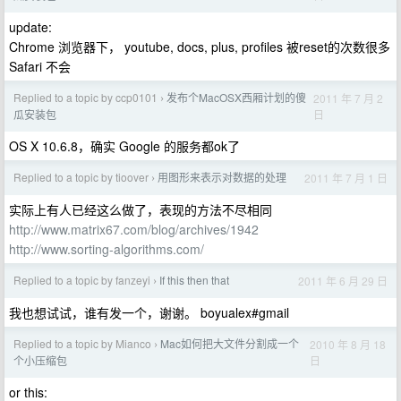
update:
Chrome 浏览器下， youtube, docs, plus, profiles 被reset的次数很多
Safari 不会
Replied to a topic by ccp0101
发布个MacOSX西厢计划的傻
2011 年 7 月 2
›
日
瓜安装包
OS X 10.6.8，确实 Google 的服务都ok了
Replied to a topic by tioover
用图形来表示对数据的处理
2011 年 7 月 1 日
›
实际上有人已经这么做了，表现的方法不尽相同
http://www.matrix67.com/blog/archives/1942
http://www.sorting-algorithms.com/
Replied to a topic by fanzeyi
If this then that
2011 年 6 月 29 日
›
我也想试试，谁有发一个，谢谢。 boyualex#gmail
Replied to a topic by Mianco
Mac如何把大文件分割成一个
2010 年 8 月 18
›
日
个小压缩包
or this: