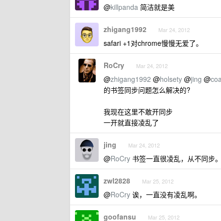
@
killpanda
简洁就是美
zhigang1992
Mar 24, 2012
safari +1对chrome慢慢无爱了。
RoCry
Mar 24, 2012
@
zhigang1992
@
holsety
@
jing
@
co
的书签同步问题怎么解决的?
我现在这里不敢开同步
一开就直接凌乱了
jing
Mar 24, 2012
@
RoCry
书签一直很凌乱，从不同步。。
zwl2828
Mar 25, 2012
@
RoCry
诶，一直没有凌乱啊。
goofansu
Mar 25, 2012