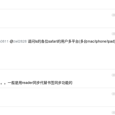
2
2
a0811
@
zwl2828
请问ls的各位safari的用户多平台(多台mac/iphone/ipad
3
。一般是用reader同步代替书签同步功能的
3
3