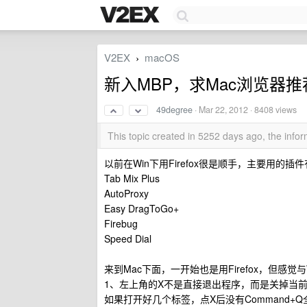
V2EX
macOS
›
新入MBP，求Mac浏览器推
49degree
·
Mar 22, 2012
· 8408 views
This topic created in 5252 days ago, the inf
以前在Win下用Firefox很是顺手，主要用的插
Tab Mix Plus
AutoProxy
Easy DragToGo+
Firebug
Speed Dial
来到Mac下面，一开始也是用Firefox，但感觉与W
1、左上角的X不是直接退出程序，而是关掉当
如果打开好几个标签，点X后没有Command+Q全退