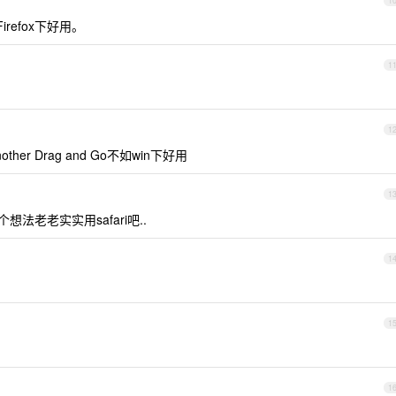
1
refox下好用。
1
1
her Drag and Go不如win下好用
1
想法老老实实用safari吧..
1
1
1