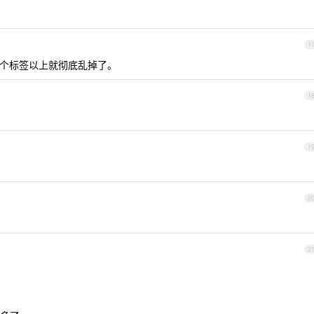
1
了10个标签以上就彻底乱掉了。
1
1
2
2