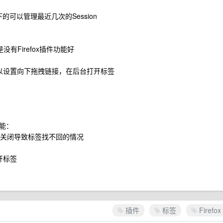
in下的可以管理最近几次的Session
有Firefox插件功能好
o+一样可以设置向下拖拽链接，在后台打开标签
能：
点击关闭导致标签找不回的情况
开标签
插件
标签
Firefox