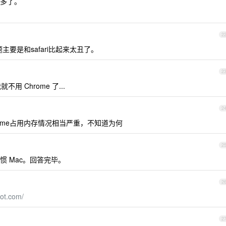
多了。
2
的问题主要是和safari比起来太丑了。
2
就不用 Chrome 了...
2
chrome占用内存情况相当严重，不知道为何
2
 Mac。回答完毕。
2
pot.com/
2