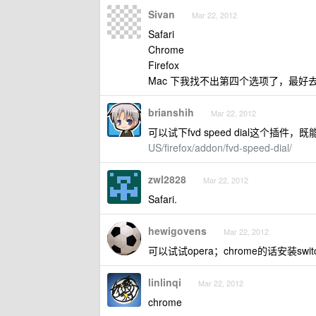
Sivan
Mar 22, 2012
Safari
Chrome
Firefox
Mac 下我找不出第四个选项了，最好
brianshih
Mar 22, 2012
可以试下fvd speed dial这个
US/firefox/addon/fvd-speed-dial/
zwl2828
Mar 22, 2012
Safari.
hewigovens
Mar 22, 2012
可以试试opera；chrome的话安装swit
linlinqi
Mar 22, 2012
chrome