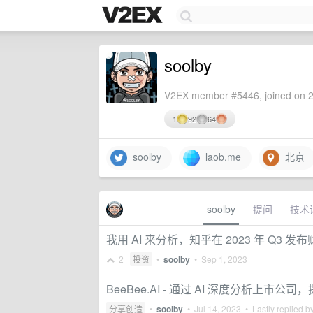
soolby
V2EX member #5446, joined on 2
1
92
64
soolby
laob.me
北京
soolby
提问
技术
我用 AI 来分析，知乎在 2023 年 Q3
2
投资
•
soolby
•
Sep 1, 2023
BeeBee.AI - 通过 AI 深度分析上市
分享创造
•
soolby
•
Jul 14, 2023
• Lastly replied b