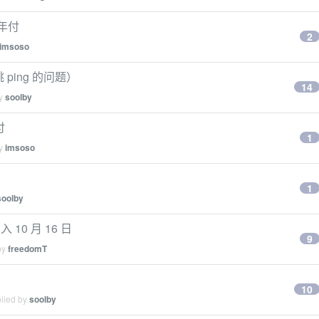
/年付
2
imsoso
ping 的问题）
14
by
soolby
付
1
by
imsoso
1
soolby
入 10 月 16 日
9
by
freedomT
10
plied by
soolby