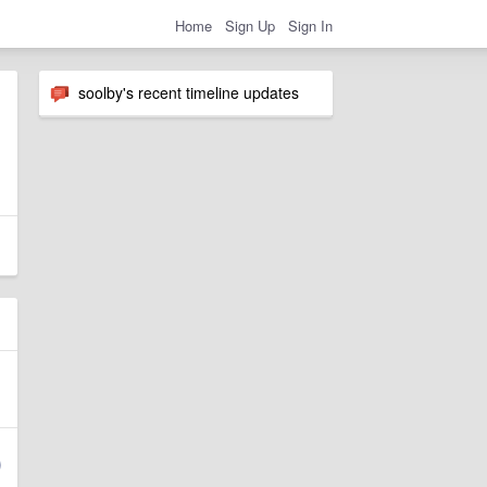
Home
Sign Up
Sign In
soolby's recent timeline updates