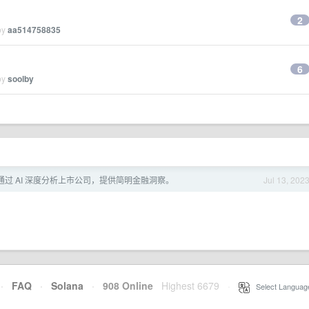
2
by
aa514758835
6
by
soolby
I - 通过 AI 深度分析上市公司，提供简明金融洞察。
Jul 13, 202
·
FAQ
·
Solana
·
908 Online
Highest 6679
·
Select Languag