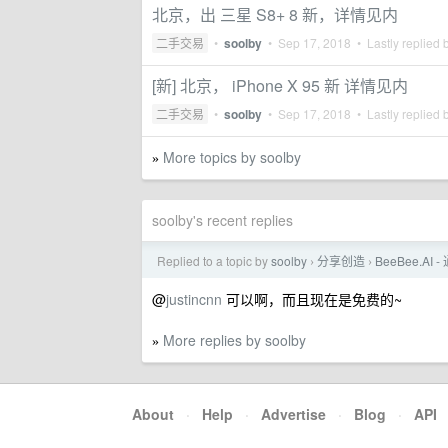
北京，出 三星 S8+ 8 新，详情见内
二手交易
•
soolby
•
Sep 17, 2018
• Lastly replied 
[新] 北京， iPhone X 95 新 详情见内
二手交易
•
soolby
•
Sep 17, 2018
• Lastly replied 
More topics by soolby
»
soolby's recent replies
Replied to a topic by
soolby
分享创造
BeeBee.A
›
›
@
justincnn
可以啊，而且现在是免费的~
More replies by soolby
»
About
·
Help
·
Advertise
·
Blog
·
API