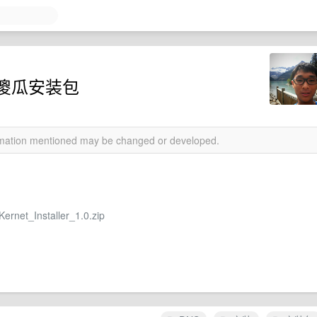
的傻瓜安装包
ormation mentioned may be changed or developed.
Kernet_Installer_1.0.zip