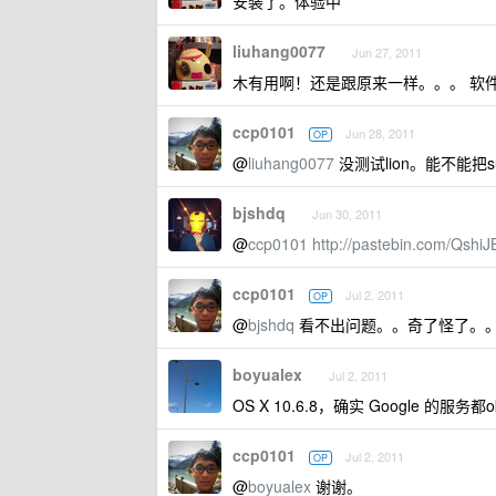
安装了。体验中
liuhang0077
Jun 27, 2011
木有用啊！还是跟原来一样。。。 软件 Mac OS
ccp0101
Jun 28, 2011
OP
@
liuhang0077
没测试lion。能不能把sud
bjshdq
Jun 30, 2011
@
ccp0101
http://pastebin.com/Qshi
ccp0101
Jul 2, 2011
OP
@
bjshdq
看不出问题。。奇了怪了。
boyualex
Jul 2, 2011
OS X 10.6.8，确实 Google 的服务都
ccp0101
Jul 2, 2011
OP
@
boyualex
谢谢。