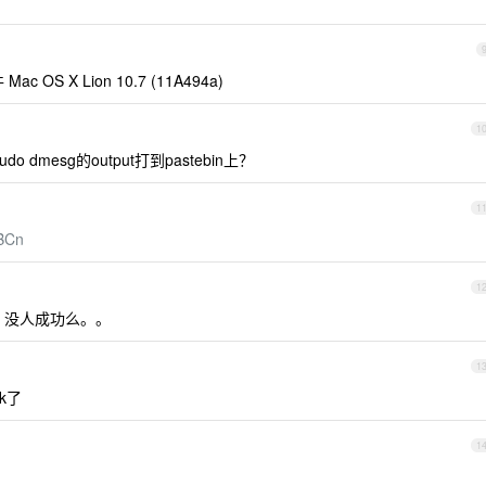
 X Lion 10.7 (11A494a)
1
o dmesg的output打到pastebin上？
1
JBCn
1
。没人成功么。。
1
ok了
1