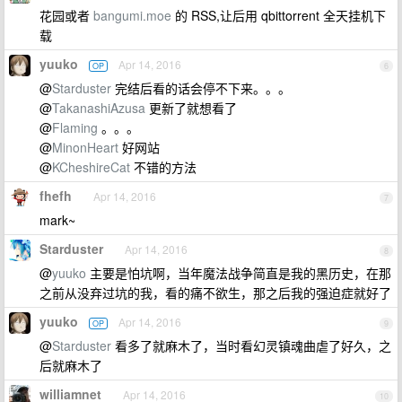
花园或者
bangumi.moe
的 RSS,让后用 qbittorrent 全天挂机下
载
yuuko
Apr 14, 2016
OP
6
@
Starduster
完结后看的话会停不下来。。。
@
TakanashiAzusa
更新了就想看了
@
Flaming
。。。
@
MinonHeart
好网站
@
KCheshireCat
不错的方法
fhefh
Apr 14, 2016
7
mark~
Starduster
Apr 14, 2016
8
@
yuuko
主要是怕坑啊，当年魔法战争简直是我的黑历史，在那
之前从没弃过坑的我，看的痛不欲生，那之后我的强迫症就好了
yuuko
Apr 14, 2016
OP
9
@
Starduster
看多了就麻木了，当时看幻灵镇魂曲虐了好久，之
后就麻木了
williamnet
Apr 14, 2016
10