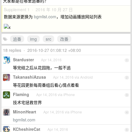
大家都是在哪里追番的？
Supplement 1 · 2016 年 10 月 27 日
数据来源更换为
bgmlist.com
，增加动画播放网站列表
追番
img
src
改番
18 replies
•
2016-10-27 01:08:12 +08:00
Starduster
Apr 14, 2016
1
等完结之后从花园拖，一般不追
TakanashiAzusa
Apr 14, 2016 via Android
2
等花园更新每周番组后看心情点着看
Flaming
Apr 14, 2016 via iPhone
3
技术宅拯救世界
MinonHeart
Apr 14, 2016 via iPhone
4
bgmlist.com
KCheshireCat
Apr 14, 2016
5