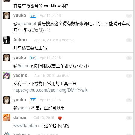
有没有搜番号的 workflow 啊？
yuuko
Apr 14, 2016
OP
11
@
williamnet
番号搜索这个得有数据来源吧，而且不能说开车就
开车吧＼(◎o◎)／！
Acirno
Apr 14, 2016 via Android
12
开车还需要理由吗
yuuko
Apr 14, 2016
OP
13
@
Acirno
司机司机我要上车ぁぃ(｡･Д･｡)ﾉ
yaqink
Apr 15, 2016 via iPad
14
安利一下下载党日常用的工具一只
https://github.com/yaqinking/DMHY/wiki
yuuko
Apr 15, 2016
OP
15
@
yaqink
不错，正好可以用
dxhuii
Oct 13, 2016
1
16
www.ikanfan.cn
这个也不错的