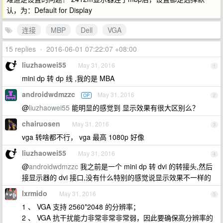
认，为：Default for Display
连接
MBP
Dell
VGA
15 replies
•
2016-06-01 07:22:07 +08:00
liuzhaowei55
May 31, 2016
1
mini dp 转 dp 线 ,我的是 MBA
androidwdmzzc
May 31, 2016
OP
2
@
liuzhaowei55
能明显的感觉到 显示效果有很大区别么？
chairuosen
May 31, 2016
3
vga 转啥都不行， vga 最高 1080p 好像
liuzhaowei55
May 31, 2016
4
@
androidwdmzzc
我之前是一个 mini dp 转 dvi 的转接头,然后
接显示器的 dvi 接口,没有什么特别的感觉说显示效果不一样的
lxrmido
May 31, 2016
5
1 、 VGA 支持 2560*2048 的分辨率；
2 、 VGA 抗干扰能力非常非常非常弱，因此要确保高分辨率的