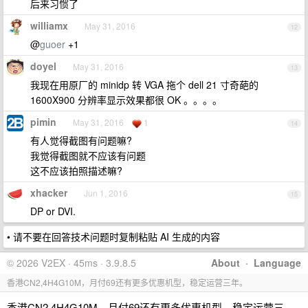
后来习惯了
williamx
May 31, 2016
12
@
guoer
+1
doyel
May 31, 2016
13
我现在用原厂的 minidp 转 VGA 拖个 dell 21 寸奇葩的
1600X900 分辨率显示效果都很 OK 。。。。
pimin
May 31, 2016
1
14
有人觉得截图有问题嘛?
我觉得截图就不应该有问题
这不应该拍照描述嘛?
xhacker
Jun 1, 2016
15
DP or DVI.
• 请不要在回答技术问题时复制粘贴 AI 生成的内容
© 2026 V2EX · 45ms · 3.9.8.5
About
·
Language
香港CN2,4H4G10M，月付69还有更多优惠机型，稳定运营三年。
香港CN2,4H4G10M，月付69还有更多优惠机型，稳定运营三