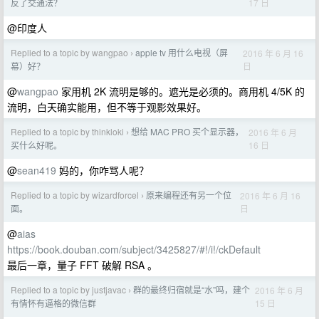
17 日
反了交通法？
@印度人
Replied to a topic by wangpao
apple tv 用什么电视（屏
2016 年 6 月 16
›
日
幕）好？
@
wangpao
家用机 2K 流明是够的。遮光是必须的。商用机 4/5K 的
流明，白天确实能用，但不等于观影效果好。
Replied to a topic by thinkloki
想给 MAC PRO 买个显示器，
2016 年 6 月
›
16 日
买什么好呢。
@
sean419
妈的，你咋骂人呢？
Replied to a topic by wizardforcel
原来编程还有另一个位
2016 年 6 月 16
›
日
面。
@
aias
https://book.douban.com/subject/3425827/#!/i!/ckDefault
最后一章，量子 FFT 破解 RSA 。
Replied to a topic by justjavac
群的最终归宿就是“水”吗，建个
2016 年 6 月
›
15 日
有情怀有逼格的微信群