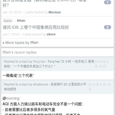
7
好？
Jan 12, 2016 • Lastly replied by
Mavious
Apple
•
ffffwh
请问 iOS 上哪个中国象棋应用比较好
2
Jan 7, 2016 • Lastly replied by
zlkent
More topics by ffffwh
»
ffffwh's recent replies
Replied to a topic by Tony1ee
Tony1ee 72 小时 一加手机三 使用
2016 年 6
›
月 19 日
体验：“一个平庸的外表加三个什么？”
一眼看成“三个代表”
Replied to a topic by whatisnew
谈谈骑行 20 公里后的小牛
2016 年 6 月 19
›
日
电动感觉
@
morning
AQI 方面人力骑公路车和电动车完全不是一个问题：
- 前者需要比后者多得多的氧气量