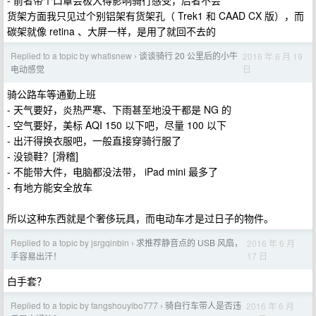
- 前者带个口罩会极大得影响骑行感受，后者不会
货架方面我只见过个别铝架有货架孔（ Trek1 和 CAAD CX 版），而
碳架就像 retina 、大屏一样，是用了就回不去的
Replied to a topic by whatisnew
谈谈骑行 20 公里后的小牛
2016 年 6 月 19
›
日
电动感觉
骑公路车等通勤上班
- 天气要好，炎热严寒、下雨甚至地没干都是 NG 的
- 空气要好，美标 AQI 150 以下吧，尽量 100 以下
- 出汗得换衣服吧，一般直接穿骑行服了
- 没锁鞋？[滑稽]
- 不能带大件，电脑都没法带， iPad mini 最多了
- 有地方能安全放车
所以这种东西就是个奢侈玩具，而电动车才是过日子的物件。
Replied to a topic by jsrgqinbin
求推荐静音点的 USB 风扇，
2016 年 6 月
›
17 日
手容易出汗！
白手套？
Replied to a topic by fangshouyibo777
骑自行车带人是否违
2016 年 6 月
›