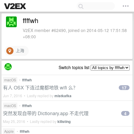
ffffwh
V2EX member #62490, joined on 2014-05-12 17:51:58
+08:00
上海
Switch topics list
macOS
•
ffffwh
有人 OSX 下连过魔都地铁 wifi 么？
17
Jun 7, 2016 • Lastly replied by
mistkafka
macOS
•
ffffwh
突然发现自带的 Dictionary.app 不走代理
4
May 25, 2016 • Lastly replied by
killsting
Apple
•
ffffwh