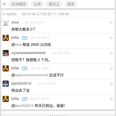
大冲城市
公共
高大上
房东
6 replies
•
2016-06-27 09:32:17 +08:00
siva
Jun 23, 2016
1
房租大概多少？
billa
Jun 23, 2016
OP
2
@
siva
租金 2000 以内哈
xylsmmmmmmmm3
Jun 24, 2016
3
短租不？我想租 2 个月。
billa
Jun 24, 2016
OP
4
@
xylsmmmmmmmm3
应该不行
jianzhi2010
Jun 27, 2016
5
转出去了没
billa
Jun 27, 2016
OP
6
@
jianzhi2010
昨天已转出，谢谢！