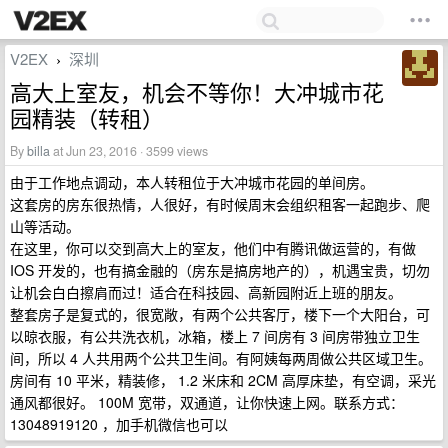
V2EX
深圳
›
高大上室友，机会不等你！大冲城市花
园精装（转租）
By
billa
at Jun 23, 2016 · 3599 views
由于工作地点调动，本人转租位于大冲城市花园的单间房。
这套房的房东很热情，人很好，有时候周末会组织租客一起跑步、爬
山等活动。
在这里，你可以交到高大上的室友，他们中有腾讯做运营的，有做
IOS 开发的，也有搞金融的（房东是搞房地产的），机遇宝贵，切勿
让机会白白擦肩而过！适合在科技园、高新园附近上班的朋友。
整套房子是复式的，很宽敞，有两个公共客厅，楼下一个大阳台，可
以晾衣服，有公共洗衣机，冰箱，楼上 7 间房有 3 间房带独立卫生
间，所以 4 人共用两个公共卫生间。有阿姨每两周做公共区域卫生。
房间有 10 平米，精装修， 1.2 米床和 2CM 高厚床垫，有空调，采光
通风都很好。 100M 宽带，双通道，让你快速上网。联系方式：
13048919120 ，加手机微信也可以