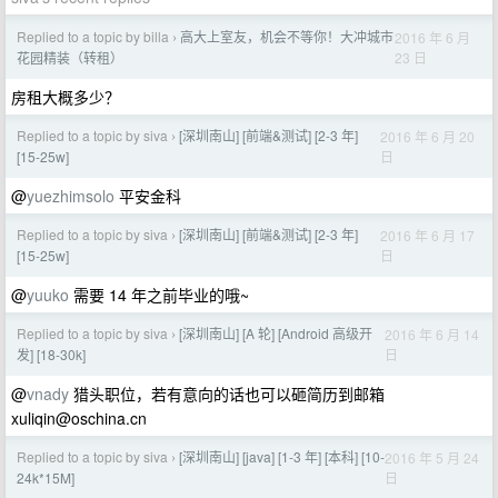
Replied to a topic by billa
高大上室友，机会不等你！大冲城市
2016 年 6 月
›
23 日
花园精装（转租）
房租大概多少？
Replied to a topic by siva
[深圳南山] [前端&测试] [2-3 年]
2016 年 6 月 20
›
日
[15-25w]
@
yuezhimsolo
平安金科
Replied to a topic by siva
[深圳南山] [前端&测试] [2-3 年]
2016 年 6 月 17
›
日
[15-25w]
@
yuuko
需要 14 年之前毕业的哦~
Replied to a topic by siva
[深圳南山] [A 轮] [Android 高级开
2016 年 6 月 14
›
日
发] [18-30k]
@
vnady
猎头职位，若有意向的话也可以砸简历到邮箱
xuliqin@oschina.cn
Replied to a topic by siva
[深圳南山] [java] [1-3 年] [本科] [10-
2016 年 5 月 24
›
日
24k*15M]