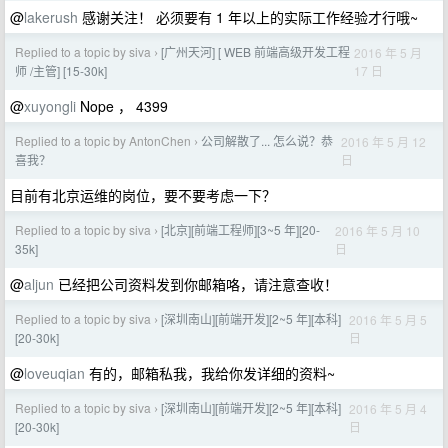
@
lakerush
感谢关注！ 必须要有 1 年以上的实际工作经验才行哦~
Replied to a topic by siva
[广州天河] [ WEB 前端高级开发工程
2016 年 5 月
›
17 日
师 /主管] [15-30k]
@
xuyongli
Nope ， 4399
Replied to a topic by AntonChen
公司解散了... 怎么说？恭
2016 年 5 月 12
›
日
喜我？
目前有北京运维的岗位，要不要考虑一下？
Replied to a topic by siva
[北京][前端工程师][3~5 年][20-
2016 年 5 月 10
›
日
35k]
@
aljun
已经把公司资料发到你邮箱咯，请注意查收！
Replied to a topic by siva
[深圳南山][前端开发][2~5 年][本科]
2016 年 5 月 5
›
日
[20-30k]
@
loveuqian
有的，邮箱私我，我给你发详细的资料~
Replied to a topic by siva
[深圳南山][前端开发][2~5 年][本科]
2016 年 5 月 4
›
日
[20-30k]