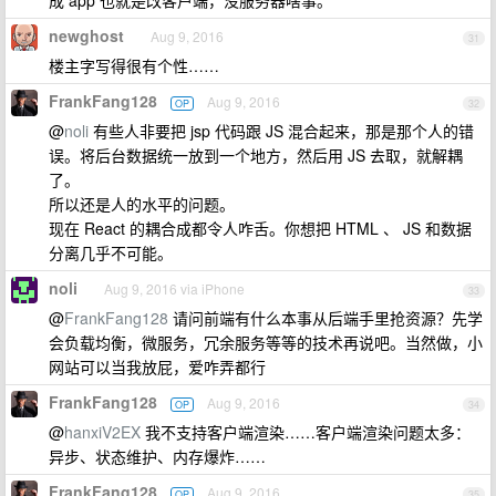
成 app 也就是改客户端，没服务器啥事。
newghost
Aug 9, 2016
31
楼主字写得很有个性……
FrankFang128
Aug 9, 2016
OP
32
@
noli
有些人非要把 jsp 代码跟 JS 混合起来，那是那个人的错
误。将后台数据统一放到一个地方，然后用 JS 去取，就解耦
了。
所以还是人的水平的问题。
现在 React 的耦合成都令人咋舌。你想把 HTML 、 JS 和数据
分离几乎不可能。
noli
Aug 9, 2016 via iPhone
33
@
FrankFang128
请问前端有什么本事从后端手里抢资源？先学
会负载均衡，微服务，冗余服务等等的技术再说吧。当然做，小
网站可以当我放屁，爱咋弄都行
FrankFang128
Aug 9, 2016
OP
34
@
hanxiV2EX
我不支持客户端渲染……客户端渲染问题太多：
异步、状态维护、内存爆炸……
FrankFang128
Aug 9, 2016
OP
35