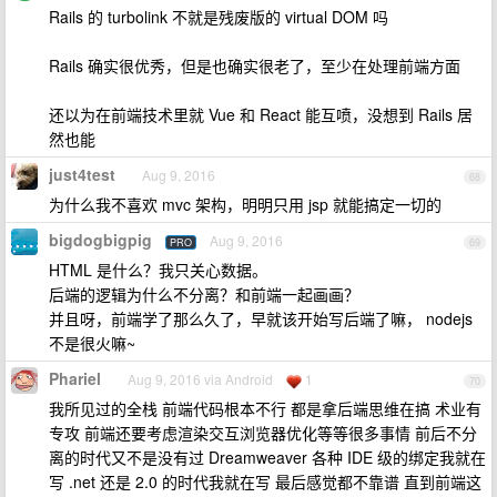
Rails 的 turbolink 不就是残废版的 virtual DOM 吗
Rails 确实很优秀，但是也确实很老了，至少在处理前端方面
还以为在前端技术里就 Vue 和 React 能互喷，没想到 Rails 居
然也能
just4test
Aug 9, 2016
68
为什么我不喜欢 mvc 架构，明明只用 jsp 就能搞定一切的
bigdogbigpig
Aug 9, 2016
PRO
69
HTML 是什么？我只关心数据。
后端的逻辑为什么不分离？和前端一起画画？
并且呀，前端学了那么久了，早就该开始写后端了嘛， nodejs
不是很火嘛~
Phariel
Aug 9, 2016 via Android
1
70
我所见过的全栈 前端代码根本不行 都是拿后端思维在搞 术业有
专攻 前端还要考虑渲染交互浏览器优化等等很多事情 前后不分
离的时代又不是没有过 Dreamweaver 各种 IDE 级的绑定我就在
写 .net 还是 2.0 的时代我就在写 最后感觉都不靠谱 直到前端这