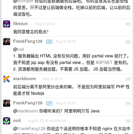
@
cccRaim
你说的是数据服务后端吧。 你的意思其实也是全栈
的意思，只不过是让前端做全栈，吃掉以前的后端，让以前的后
端没饭吃。
likezun
Aug 9, 2016
41
我同意楼主的观点！
FrankFang128
Aug 9, 2016
OP
42
@
noli
1. 服务器输出 HTML 没有任何问题，用好 partial view 就行了。
我不知道 jsp asp 有没有 partial view ，但是
ASP.NET
是有的。
2. 资源都用服务器加载，不需要 JS 加载， JS 加载当然慢。
stackboom
Aug 9, 2016
43
前后端分离不是阿里炒出来的嘛， 不是因为阿里前端写 PHP 性
能差才转 Nodejs
FrankFang128
Aug 9, 2016
OP
44
@
stackboom
你哪听来的？阿里明明只写 Java
noli
Aug 9, 2016 via iPhone
45
@
FrankFang128
你说这个话说明你根本不知道 nginx 在大站中