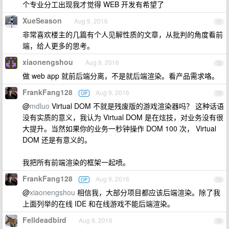
个专业分工出现我才觉得 WEB 开发有希望了
XueSeason
Aug 9, 2016
71
非常喜欢楼主的几篇有个人见解性质的文章，从批判的角度看前
端，给人更多的思考。
xiaonengshou
Aug 9, 2016
72
做 web app 就前后端分离，不是就后端渲染。看产品需求咯。
FrankFang128
Aug 9, 2016
OP
73
@
mdluo
Virtual DOM 不就是残废版的游戏渲染器吗？ 这种话语
没有实质的意义，我认为 Virtual DOM 是在炫技，对业务没有很
大提升。当然如果你的业务一秒钟操作 DOM 100 次， Virtual
DOM 还是有意义的。
我把所有前端渲染的框架一起喷。
FrankFang128
Aug 9, 2016
OP
74
@
xiaonengshou
相信我，大部分项目都应该后端渲染。除了我
上面列举的在线 IDE 和在线游戏不能后端渲染。
Felldeadbird
Aug 9, 2016
75