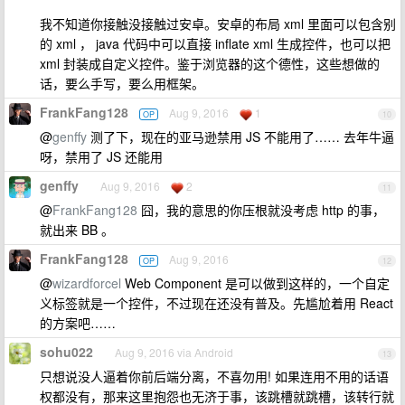
我不知道你接触没接触过安卓。安卓的布局 xml 里面可以包含别
的 xml ， java 代码中可以直接 inflate xml 生成控件，也可以把
xml 封装成自定义控件。鉴于浏览器的这个德性，这些想做的
话，要么手写，要么用框架。
FrankFang128
Aug 9, 2016
1
OP
10
@
genffy
测了下，现在的亚马逊禁用 JS 不能用了…… 去年牛逼
呀，禁用了 JS 还能用
genffy
Aug 9, 2016
2
11
@
FrankFang128
囧，我的意思的你压根就没考虑 http 的事，
就出来 BB 。
FrankFang128
Aug 9, 2016
OP
12
@
wizardforcel
Web Component 是可以做到这样的，一个自定
义标签就是一个控件，不过现在还没有普及。先尴尬着用 React
的方案吧……
sohu022
Aug 9, 2016 via Android
13
只想说没人逼着你前后端分离，不喜勿用! 如果连用不用的话语
权都没有，那来这里抱怨也无济于事，该跳槽就跳槽，该转行就