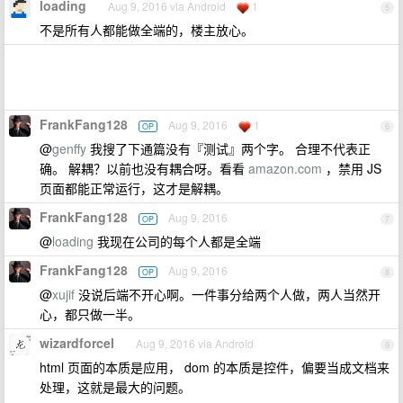
loading
Aug 9, 2016 via Android
1
5
不是所有人都能做全端的，楼主放心。
FrankFang128
Aug 9, 2016
1
OP
6
@
genffy
我搜了下通篇没有『测试』两个字。 合理不代表正
确。 解耦？以前也没有耦合呀。看看
amazon.com
，禁用 JS
页面都能正常运行，这才是解耦。
FrankFang128
Aug 9, 2016
OP
7
@
loading
我现在公司的每个人都是全端
FrankFang128
Aug 9, 2016
OP
8
@
xujif
没说后端不开心啊。一件事分给两个人做，两人当然开
心，都只做一半。
wizardforcel
Aug 9, 2016 via Android
9
html 页面的本质是应用， dom 的本质是控件，偏要当成文档来
处理，这就是最大的问题。