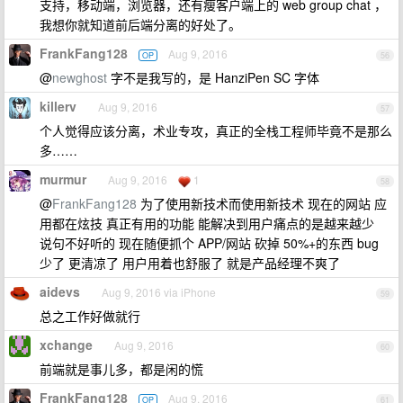
支持，移动端，浏览器，还有瘦客户端上的 web group chat ，
我想你就知道前后端分离的好处了。
FrankFang128
Aug 9, 2016
OP
56
@
newghost
字不是我写的，是 HanziPen SC 字体
killerv
Aug 9, 2016
57
个人觉得应该分离，术业专攻，真正的全栈工程师毕竟不是那么
多……
murmur
Aug 9, 2016
1
58
@
FrankFang128
为了使用新技术而使用新技术 现在的网站 应
用都在炫技 真正有用的功能 能解决到用户痛点的是越来越少
说句不好听的 现在随便抓个 APP/网站 砍掉 50%+的东西 bug
少了 更清凉了 用户用着也舒服了 就是产品经理不爽了
aidevs
Aug 9, 2016 via iPhone
59
总之工作好做就行
xchange
Aug 9, 2016
60
前端就是事儿多，都是闲的慌
FrankFang128
Aug 9, 2016
OP
61