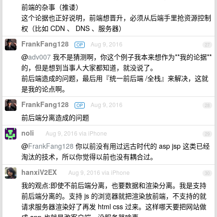
前端的杂事（推诿）
这个论据也正好说明，前端想晋升，必须从后端手里抢资源控制
权（比如 CDN 、 DNS 、服务器）
FrankFang128
Aug 9, 2016
OP
27
@
adv007
我不是猜测啊，你这个例子我本来想作为**我的论据**
的，但是想到当事人大家都知道，就没说了。
前后端造成的问题，最后用『统一前后端 /全栈』来解决，这就
是我的论点啊。
FrankFang128
Aug 9, 2016
OP
28
前后端分离造成的问题
noli
Aug 9, 2016 via iPhone
29
@
FrankFang128
你以前没有用过远古时代的 asp jsp 这类已经
淘汰的技术，所以你觉得以前也没有耦合过。
hanxiV2EX
Aug 9, 2016 via iPhone
30
我的观点:即使不前后端分离，也要数据和渲染分离。我是支持
前后端分离的。支持 js 的浏览器就把渲染放前端，不支持的就
请求服务器渲染好了再发 html css 过来。这样哪天要把网站做