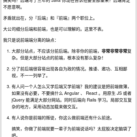
搞笑吗？后端写了三年的 Java 你现在告诉他要全部重来？后端肯定
不愿意啊。
矛盾就出在，分『后端』和『前端』两个职位上。
大公司细分后端和前端，也是可以理解的。这里不表。
我只是说前端端分离的缺点：
大部分站点，不应该分前后端。除非你的前端，
非常非常非常
复
杂。但是大部分站点的前端，根本没有那么复杂！
分了前后端很容易出现各自为政的情况。推诿、邀功、互相鄙
视，不一一列举了。
有人问一个人怎么又学后端又学前端？我的建议是把前端做薄，
如果没有必要，不要搞什么 Angular 、 React 。用原生 JS 或者
jQuery 能满足大部分网站。同时后端向 Rails 学习。局部交互复
杂的地方，采用动态加载来做交互。
有人说你是前端的叛徒，你这么做前端还有什么前途。
搞笑，你做了前端就要一辈子为前端说话吗？太屁股决定脑袋了
吧。