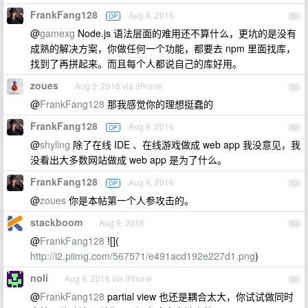
FrankFang128
Aug 9, 2016
OP
50
@
gamexg
Node.js 语法层面的难用还不算什么，更坑的是没有
成熟的解决方案，你做任何一个功能，都要去 npm 里面找库，
找到了再拼起来。而且每个人都说自己的库好用。
zoues
Aug 9, 2016 via iPhone
51
@
FrankFang128
那我感觉你的理想挺蠢的
FrankFang128
Aug 9, 2016
OP
52
@
shyling
除了在线 IDE 、在线游戏做成 web app 我没意见，我
没看出大多数网站做成 web app 是为了什么。
FrankFang128
Aug 9, 2016
OP
53
@
zoues
你是本帖第一个人参攻击的。
stackboom
Aug 9, 2016
54
@
FrankFang128
![](
http://i2.piimg.com/567571/e491acd192e227d1.png
)
noli
Aug 9, 2016 via iPhone
55
@
FrankFang128
partial view 也还是耦合太大，你试试做同时