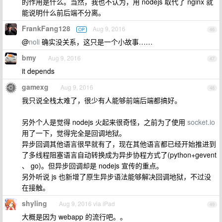
的作用是什么。当然，我也不认为，用 nodejs 取代了 nginx 就
能说明什么前后端不分离。
FrankFang128
Aug 9, 2016
OP
46
@
noli
确实没关系，这只是一个小故事……
bmy
Aug 9, 2016
47
it depends
gamexg
Aug 9, 2016
48
我只说全栈太难了，很少有人能够前端后端都搞好。
另外个人是觉得 nodejs 火起来很奇怪，之前为了使用
socket.io
用了一下，觉得完全是回调地狱。
异步回调其他语言很早就有了，现在其他语言都已经开始推进到
了多线程阻塞语言自动转换成为异步协程方式了(python+gevent
、 go)。但异步回调却是 nodejs 宣传的重点。
另外听说 js 也新增了原生异步语法能够解决回调地狱，不过没
在接触。
shyling
Aug 9, 2016 via iPad
49
大概是因为 webapp 的流行吧。。