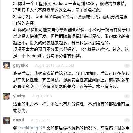
2. 你让一个工程师从 Hadoop 一直写到 CSS ，很难精益求精，
况且很多人也不愿意学的这么杂，员工难免抵触。
3. 当手机， web 甚至桌面至少两三套前端代码，前后分离是很
自然的选择。
4. 你的经验谈可能来自你最近创业经验，小公司一锅端有利于用
最少投入快速开发。但后期随着逻辑越来越复杂，做的优化越来
越细小，投入的码农越来越多，分离也是水到渠成的。
规模不太大的项目不分离也挺好的， ror 就是这哲学。总之，这
是一个 tradeoff ，分与不分各有利弊。
guyskk
Aug 9, 2016 via Android
90
我是后端，我很喜欢前后端分离。分工明确啊，后端可以多花心
思在优化性能，完善测试，提高安全性这些问题上，前端就多花
心思研究交互，还有浏览器的兼容问题等等。术业有专攻。
yimity
Aug 9, 2016
91
适合的地方不一样。不过也有几分道理。不是所有的都适合前后
端分离。
dazui
Aug 9, 2016
92
@
FrankFang128
比如前后端不解耦的情况下，前端搞了很多用