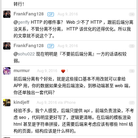
转行！
FrankFang128
Aug 9, 2016
OP
14
@
genffy
HTTP 的哪件事？ Web 少不了 HTTP ，跟前后端分离
没关系，不管分离不分离， HTTP 该优化的还得优化。所以我
的文章就不说这个了。
FrankFang128
Aug 9, 2016
OP
15
@
sohu022
现在明明是『不要前后端分离』一方的话语权较
弱。
murmur
Aug 9, 2016
1
16
前后端分离有个好处，就是这些接口基本不用改就可以拿给
APP 用，你的数据如果全用后端渲染，到移动端甚至 web 端，
你还单独出一套代码？
kindjeff
Aug 9, 2016 via iPhone
17
经验不多，我个人感受，后端只提供 api ，前端负责渲染，不考
虑 seo ，代码明显更好写了，逻辑更清晰。在后端的模板渲染
html 甚至是字符串拼接，还需要后端来考虑应该有哪些 html 结
构的页面，结构应该是什么样的。