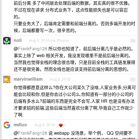
前后分离 多了中间层去处理后端的数据，其实真的很不优雅。
不过在现在讲求 分布式业务下，这点性能损失也是可以容忍
的。
只要业务大了，后端肯定需要和前端分离的。否则多端开发的时
候，后端都要写一次，很辛苦的。
noli
Aug 9, 2016 via iPhone
76
@
FrankFang128
所以你也知道了，前后端分离几乎是必然的。
事实上除了 web 相关开发，我没发现哪里不是前后端分离的。
当然我也觉得全栈的理念很合理，只是目前全栈的工具链发展得
还不是很完善。然而全栈也是应该支持前后端分离的思想的。
marvinwilliam
Aug 9, 2016
77
你觉得都愿意这样么?你在大公司呆久了没啥,人家业务多,分离可
能会比较和你,但是你去过小公司么,你知道有一部分的小公司的
后端有多水么?前端的东西是完全不会写,人家 HR 也是没有办法
才要求招的前端,这些后端当然喜欢分离了啊,毕竟自己工作就少
了啊.
mdluo
Aug 9, 2016
1
78
@
FrankFang128
说 webapp 没场景，举个例， QQ 空间要不