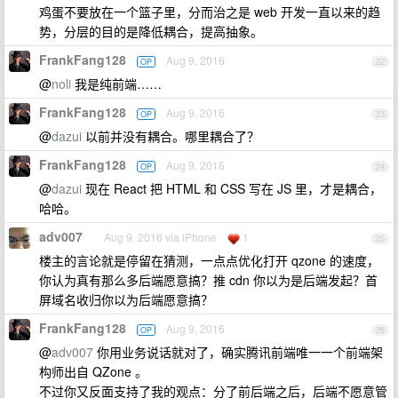
鸡蛋不要放在一个篮子里，分而治之是 web 开发一直以来的趋
势，分层的目的是降低耦合，提高抽象。
FrankFang128
Aug 9, 2016
OP
22
@
noli
我是纯前端……
FrankFang128
Aug 9, 2016
OP
23
@
dazui
以前并没有耦合。哪里耦合了？
FrankFang128
Aug 9, 2016
OP
24
@
dazui
现在 React 把 HTML 和 CSS 写在 JS 里，才是耦合，
哈哈。
adv007
Aug 9, 2016 via iPhone
1
25
楼主的言论就是停留在猜测，一点点优化打开 qzone 的速度，
你认为真有那么多后端愿意搞？推 cdn 你以为是后端发起？首
屏域名收归你以为后端愿意搞？
FrankFang128
Aug 9, 2016
OP
26
@
adv007
你用业务说话就对了，确实腾讯前端唯一一个前端架
构师出自 QZone 。
不过你又反面支持了我的观点：分了前后端之后，后端不愿意管