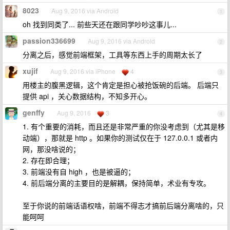
8023
Aug 9, 2016 via Android
1
oh 找到同类了... 前些天还在跟同学吵吵这事儿...
passion336699
Aug 9, 2016 via Android
2
分离之后，感觉前端框架，工具等东西上手的周期太长了
xujif
Aug 9, 2016 via iPhone
4
3
用楼主的腹黑逻辑，这个肯定是担心被抢饭碗的后端。 后端只
提供 api ，关心数据结构，不知多开心。
genffy
Aug 9, 2016
3
4
1. 有个重要的消耗，而且还是非常严重的你没考虑到（尤其是移
动端），那就是 http 。如果你的测试仅在于 127.0.0.1 或者内
网，那没啥说的；
2. 存在即合理；
3. 前端没有自 high ，也是被逼的；
4. 前后端分离的主要目的是解耦，保持简单，术业有专攻。
至于你说的前端话语权啥，前端不得志才搞前后端分离啥的，只
能呵呵