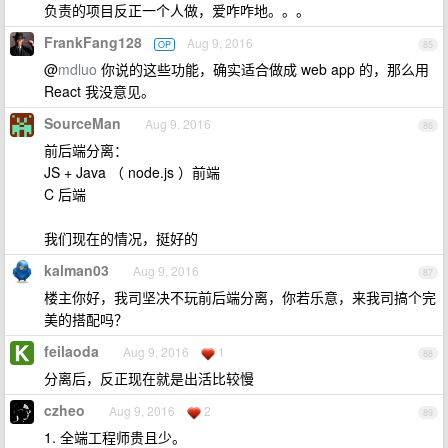
负责的项目反正一个人做，爱咋咋地。。。
FrankFang128
Aug 9, 2016
OP
85
@
mdluo
你说的这些功能，确实适合做成 web app 的，那么用
React 我没意见。
SourceMan
Aug 9, 2016
86
前后端分离：
JS + Java （ node.js ）前端
C 后端
我们现在的情况，挺好的
kalman03
Aug 9, 2016
87
楼主你好，我司坚决不玩前后端分离，你若乐意，来我司搞个完
美的搭配吗？
feilaoda
Aug 9, 2016
1
88
分离后，反正现在就是出活比较慢
czheo
Aug 9, 2016
2
89
1. 全端工程师贵且少。