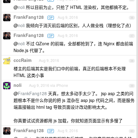
@
noli
所以目前为止，只抢了 HTML 渲染权，其他都搞不定。
FrankFang128
Aug 9, 2016
OP
36
@
noli
我倾向于消灭前后端的区别，人人做全栈（理想化了点）
FrankFang128
Aug 9, 2016
OP
37
@
noli
不过 QZone 的前端，全部都抢到了，连 Nginx 都由前端
Node.js 代替了。
cccRaim
Aug 9, 2016
38
楼主的后端其实是我们口中的前端，真正的后端根本不处理
HTML 这类小事
noli
Aug 9, 2016 via iPhone
39
@
FrankFang128
天真，想太多动手太少了。 jsp asp 之类的问
题根本不是什么你说的把 js 混杂在 asp jsp 代码之间，而是服务
端直接输出 html tag 导致页面设计改动影响太大。
你真要试试资源都用 js 加载，你就知道页面显示有多慢了
FrankFang128
Aug 9, 2016
OP
40