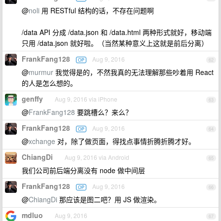
@
noli
用 RESTful 结构的话，不存在问题啊
/data API 分成 /data.json 和 /data.html 两种形式就好，移动端
只用 /data.json 就好啦。（当然某种意义上这就是前后分离）
FrankFang128
Aug 9, 2016
OP
62
@
murmur
我觉得是的，不然我真的无法理解那些吵着用 React
的人是怎么想的。
genffy
Aug 9, 2016 via iPhone
63
@
FrankFang128
要跳槽么？来么？
FrankFang128
Aug 9, 2016
OP
64
@
xchange
对，除了做页面，得找点事情折腾折腾才好。
ChiangDi
Aug 9, 2016 via Android
65
我们公司前后端分离没有 node 做中间层
FrankFang128
Aug 9, 2016
OP
66
@
ChiangDi
那应该是图二吧？用 JS 做渲染。
mdluo
Aug 9, 2016
67