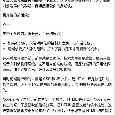
本篇文章我来
腹黑地揣测一下
原因。以下言论不针对某个个人，而是
对前端群体的群嘲。我坦然接受你的反嘲讽。
最开始的前后端：
图一
某些团队做前后端分离，主要的原因是
如果不分离，前端对网站的控制力太弱，没有话语权。
前端想要扩大势力范围。扩大了势力范围才有晋升的机会。
在前后端分离之前，前端就是页面仔。技术大牛都是后端，鲜有前端
能晋升到架构师层级。这不是对前端的歧视，而是前端真的只是做做
页面、加个动效而已，凭什么晋升到架构师。
当时前端能控制的，就是 CSS 和 JS 文件。连 HTML 都是放在后端
的仓库的。因为 HTML 是由服务器输出的，用到的模板语言就是后端
的。
Node.js 火了之后，前端看到一个机会， HTML 是可以用 Node.js 来
输出的呀，于是鼓吹前后端分离，把 HTML 层面交给前端来控制。这
样前端就能管控更多的东西了（好可怜，终于能掌握 HTML 的控制权