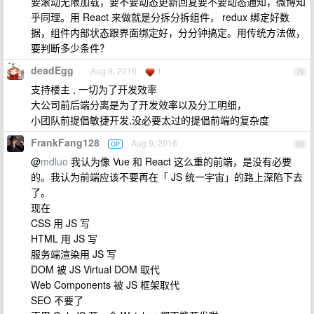
要滚动无限加载，要不要动态更新回复要不要动态通知，微博知
乎同理。用 React 来做就是分拆分拆组件， redux 绑定好数
据，组件内部状态跟界面绑定好，分分钟搞定。用传统方法做，
要判断多少条件？
deadEgg
Aug 9, 2016
1
79
支持楼主 , 一切为了开发效率
大公司前后端分离是为了开发效率以及分工明细，
小团队前提倡敏捷开发,没必要太过的提倡前端的复杂度
FrankFang128
Aug 9, 2016
OP
80
@
mdluo
我认为像 Vue 和 React 这么重的前端，是没有必要
的。我认为前端应该不要再在「 JS 统一宇宙」的路上深陷下去
了。
现在
CSS 用 JS 写
HTML 用 JS 写
服务端渲染用 JS 写
DOM 被 JS Virtual DOM 取代
Web Components 被 JS 框架取代
SEO 不要了