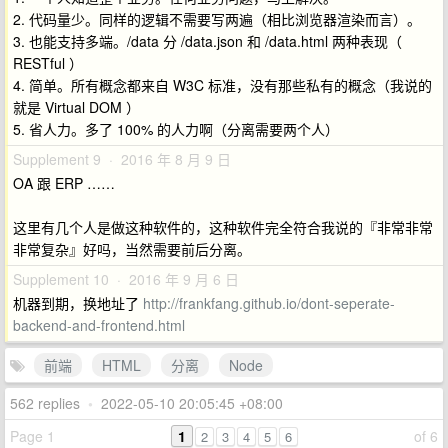
2. 代码量少。同样的逻辑不需要写两遍（相比浏览器渲染而言）。
3. 也能支持多端。/data 分 /data.json 和 /data.html 两种表现（
RESTful ）
4. 简单。所有概念都来自 W3C 标准，没有那些私有的概念（我说的
就是 Virtual DOM ）
5. 省人力。多了 100% 的人力啊（分离需要两个人）
Supplement 9 · 2016 年 8 月 9 日
OA 跟 ERP ……
这里有几个人是做这种软件的，这种软件完全符合我说的『非常非常
非常复杂』好吗，当然需要前后分离。
Supplement 10 · 2016 年 9 月 6 日
机器到期，换地址了
http://frankfang.github.io/dont-seperate-
backend-and-frontend.html
前端
HTML
分离
Node
562 replies
•
2022-05-10 20:05:45 +08:00
Page 1
1
of 6
2
3
4
5
6