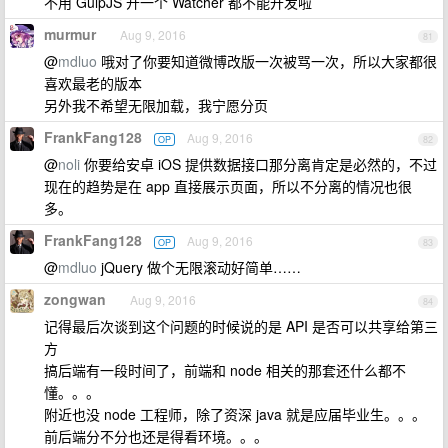
不用 GulpJS 开一个 Watcher 都不能开发啦
murmur
Aug 9, 2016
81
@
mdluo
哦对了你要知道微博改版一次被骂一次，所以大家都很
喜欢最老的版本
另外我不希望无限加载，我宁愿分页
FrankFang128
Aug 9, 2016
OP
82
@
noli
你要给安卓 iOS 提供数据接口那分离肯定是必然的，不过
现在的趋势是在 app 直接展示页面，所以不分离的情况也很
多。
FrankFang128
Aug 9, 2016
OP
83
@
mdluo
jQuery 做个无限滚动好简单……
zongwan
Aug 9, 2016
84
记得最后次谈到这个问题的时候说的是 API 是否可以共享给第三
方
搞后端有一段时间了，前端和 node 相关的那套还什么都不
懂。。。
附近也没 node 工程师，除了资深 java 就是应届毕业生。。。
前后端分不分也还是得看环境。。。