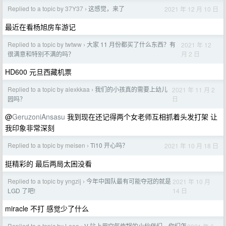
Replied to a topic by 37Y37
这感觉，来了
2021 年 12 月 10 日
›
最近在看杨旭房车游记
Replied to a topic by twtww
大家 11 月份都买了什么东西？有
2021 年 12
›
月 2 日
很满意和特别不满的吗？
HD600 元旦西藏机票
Replied to a topic by alexkkaa
我们的小孩真的需要上幼儿
2021 年 11 月 2
›
日
园吗？
@
GeruzoniAnsasu
我到现在还记得两个女老师互相抓着头发打架 让
我印象非常深刻
Replied to a topic by meisen
Ti10 开心吗？
2021 年 10 月 18 日
›
挺精彩的 最后两局太困没看
Replied to a topic by yngzij
今年中国队最有可能夺冠的就是
2021 年 10 月
›
14 日
LGD 了吧!
miracle 不打 感觉少了什么
Replied to a topic by Leee
V 站上用空气炸锅的小伙伴们，你们怎