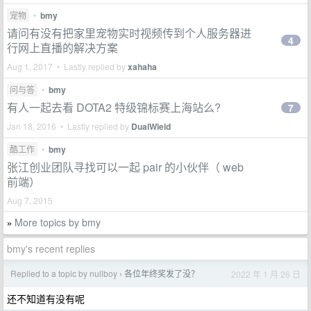
宠物
•
bmy
请问有没有把家里宠物实时视频传到个人服务器进
4
行网上直播的解决方案
Aug 1, 2017 • Lastly replied by
xahaha
问与答
•
bmy
有人一起去看 DOTA2 特级锦标赛上海站么?
7
Jan 18, 2016 • Lastly replied by
DualWield
酷工作
•
bmy
张江创业团队寻找可以一起 pair 的小伙伴（ web
前端）
Aug 7, 2015
More topics by bmy
»
bmy's recent replies
Replied to a topic by nullboy
各位年终奖发了没？
2022 年 1 月 26 日
›
还不知道有没有呢