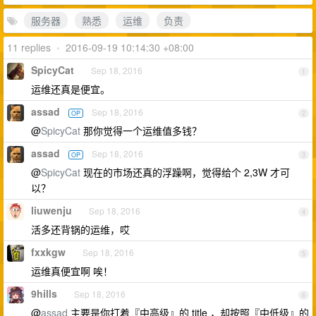
服务器
熟悉
运维
负责
11 replies
•
2016-09-19 10:14:30 +08:00
SpicyCat
Sep 18, 2016
1
运维还真是便宜。
assad
Sep 18, 2016
OP
2
@
SpicyCat
那你觉得一个运维值多钱？
assad
Sep 18, 2016
OP
3
@
SpicyCat
现在的市场还真的浮躁啊，觉得给个 2,3W 才可
以？
liuwenju
Sep 18, 2016
4
活多还背锅的运维，哎
fxxkgw
Sep 18, 2016
5
运维真便宜啊 唉！
9hills
Sep 18, 2016
6
@
assad
主要是你打着『中高级』的 title ，却按照『中低级』的