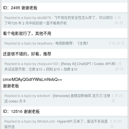
ID：2495 谢谢老板
Replied to a topic by abc8678
飞牛现在的安全性怎么样了，可以回归
5 月
›
20 日
了吗?26 年 2 月中招后就一直不敢再开机
看个电影就行了，其他不用
Replied to a topic by iwasthere
电视剧推荐：《主角》
5 月 20 日
›
还是很不错的，好看，推荐
Replied to a topic by zhaiyuxin103
[Relay AI] ChatGPT / Codex API 网
5 月
›
20 日
关试运营开放：注册 $10 + 回帖 $10 + 加群 $10
cmxrMDAyQGdtYWlsLmNvbQ==
谢谢老板
Replied to a topic by w4ctech
[fishxcode] 盖楼迎新抽奖 送万刀 注册
5 月 20
›
日
送 codex 天卡
ID：12516 谢谢老板
Replied to a topic by WinterLord
HyperAPI 又来了，废话不多说直
5 月 20
›
日
接开送