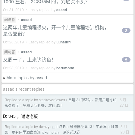
1000 左右， 2C8G5M 的，到底买不买？
Oct 31, 2019 • Lastly replied by
assad
问与答
•
assad
这两年儿童编程很火，开一个儿童编程培训机构，
3
是否靠谱？
Oct 28, 2019 • Lastly replied by
Lunatic1
问与答
•
assad
又周一了，上来钓钓鱼！
5
Oct 28, 2019 • Lastly replied by
berumotto
More topics by assad
»
assad's recent replies
Replied to a topic by stackoverflowos
自建 AI 中转站，新用户送 $10
5 月
›
27 日
永久额度 + 免费订阅套餐，欢迎试用
D: 345 ，谢谢老板
Replied to a topic by dwhzy
gpt 纯 Pro 号池低至 0.13！中转界 pdd 来
5 月
›
20 日
袭！更有阿里满血直连 token plan。评论送送送