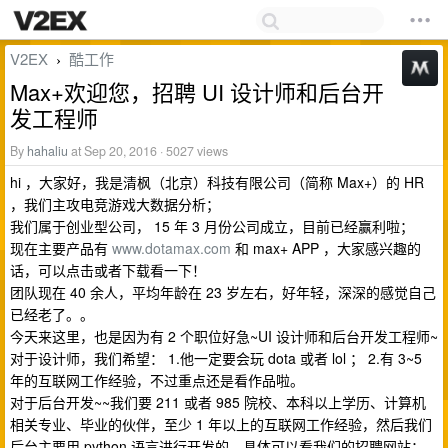
V2EX
酷工作
›
Max+欢迎您，招聘 UI 设计师和后台开
发工程师
By
hahaliu
at Sep 20, 2016 · 5027 views
hi ，大家好，我是清枫（北京）科技有限公司（简称 Max+）的 HR
，我们主攻电竞游戏大数据分析；
我们属于创业型公司， 15 年 3 月份公司成立，目前已经赢利啦；
现在主要产品有
www.dotamax.com
和 max+ APP ，大家感兴趣的
话，可以点击或者下载看一下！
团队现在 40 余人，平均年龄在 23 岁左右，好年轻，深深的感觉自己
已经老了。。
今天来这里，也是因为有 2 个职位好急~UI 设计师和后台开发工程师~
对于设计师，我们希望： 1.他一定要会玩 dota 或者 lol ； 2.有 3~5
年的互联网工作经验，不过重点还是看作品啦。
对于后台开发~~我们要 211 或者 985 院校、本科以上学历、计算机
相关专业、毕业的伙伴，至少 1 年以上的互联网工作经验，然后我们
后台主要用 python 语言进行开发的。具体可以看我们的招聘网站：