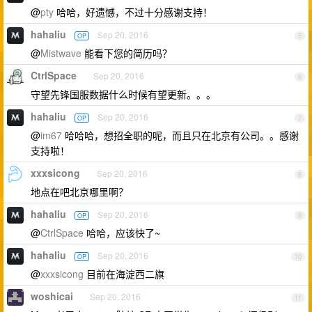
@
pty
哈哈，好遗憾，不过十分感谢支持！
hahaliu
Sep 20, 2016
OP
5
@
Mistwave
能看下您的简历吗？
CtrlSpace
Sep 20, 2016
6
守望先锋国服数据什么时候有望更新。。。
hahaliu
Sep 20, 2016
OP
7
@
im67
哈哈哈，想招全职的呢，而且只在北京有公司。。感谢
支持啦！
xxxsicong
Sep 20, 2016
8
地点在吧北京哪里啊？
hahaliu
Sep 20, 2016
OP
9
@
CtrlSpace
哈哈，应该快了~
hahaliu
Sep 20, 2016
OP
10
@
xxxsicong
目前在海淀西二旗
woshicai
Sep 20, 2016
11