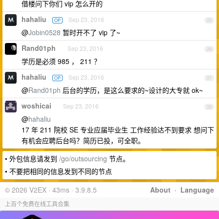
借楼问下你们 vip 怎么开的
hahaliu
Sep 23, 2016
OP
25
@
Jobin0528
暂时开不了 vip 了~
Rand01ph
Sep 23, 2016
26
学历是必须 985 ， 211 ？
hahaliu
Sep 23, 2016
OP
27
@
Rand01ph
后台的学历，是这么要求的~设计的大专就 ok~
woshicai
Sep 23, 2016
28
@
hahaliu
17 年 211 院校 SE 专业应届毕业生 工作经验达不到要求 想问下
有机会应聘后台吗？简历已投，可全职。
• 外包信息请发到
/go/outsourcing
节点。
• 不要把相同的信息发到不同的节点
© 2026 V2EX · 43ms · 3.9.8.5
About
·
Language
上百个免费在线工具合集