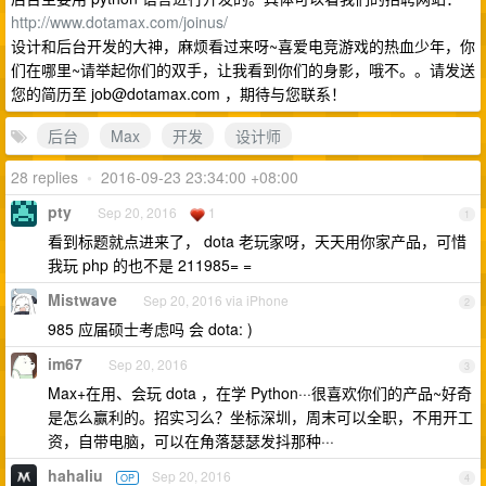
http://www.dotamax.com/joinus/
设计和后台开发的大神，麻烦看过来呀~喜爱电竞游戏的热血少年，你
们在哪里~请举起你们的双手，让我看到你们的身影，哦不。。请发送
您的简历至
job@dotamax.com
，期待与您联系！
后台
Max
开发
设计师
28 replies
•
2016-09-23 23:34:00 +08:00
pty
Sep 20, 2016
1
1
看到标题就点进来了， dota 老玩家呀，天天用你家产品，可惜
我玩 php 的也不是 211985= =
Mistwave
Sep 20, 2016 via iPhone
2
985 应届硕士考虑吗 会 dota: )
im67
Sep 20, 2016
3
Max+在用、会玩 dota ，在学 Python···很喜欢你们的产品~好奇
是怎么赢利的。招实习么？坐标深圳，周末可以全职，不用开工
资，自带电脑，可以在角落瑟瑟发抖那种···
hahaliu
Sep 20, 2016
OP
4