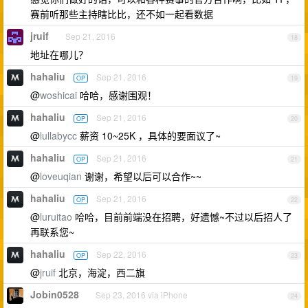
赛前听那些主持瞎比比，还不如一起看数据
jruif
Sep 21, 2016
18
地址在哪儿？
hahaliu
Sep 21, 2016
OP
19
@
woshicai
哈哈，感谢围观！
hahaliu
Sep 21, 2016
OP
20
@
lullabycc
薪资 10~25K ，具体的要面议了~
hahaliu
Sep 21, 2016
OP
21
@
loveuqian
谢谢，希望以后可以合作~~
hahaliu
Sep 21, 2016
OP
22
@
luruitao
哈哈，目前前端没在招聘，好遗憾~不过以后招人了
再联系您~
hahaliu
Sep 22, 2016
OP
23
@
jruif
北京，海淀，西二旗
Jobin0528
Sep 23, 2016 via iPhone
24