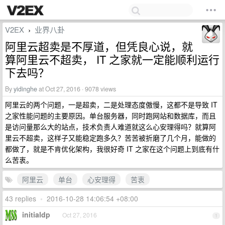
V2EX
业界八卦
›
阿里云超卖是不厚道，但凭良心说，就
算阿里云不超卖， IT 之家就一定能顺利运行
下去吗？
By
yidinghe
at Oct 27, 2016 · 9078 views
阿里云的两个问题，一是超卖，二是处理态度傲慢，这都不是导致 IT
之家性能问题的主要原因。单台服务器，同时跑网站和数据库，而且
是访问量那么大的站点，技术负责人难道就这么心安理得吗？就算阿
里云不超卖，这样子又能稳定跑多久？苦苦被折磨了几个月，能做的
都做了，就是不肯优化架构，我很好奇 IT 之家在这个问题上到底有什
么苦衷。
阿里云
单台
心安理得
苦衷
43 replies
•
2016-10-28 14:06:54 +08:00
initialdp
Oct 27, 2016
1