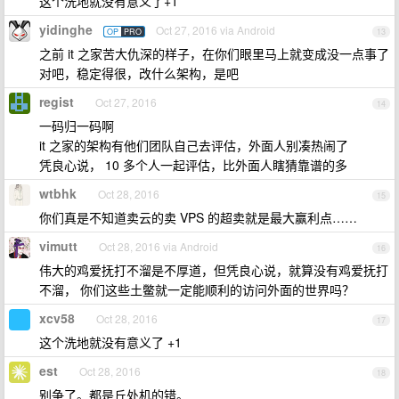
这个洗地就没有意义了+1
yidinghe
Oct 27, 2016 via Android
OP
PRO
13
之前 it 之家苦大仇深的样子，在你们眼里马上就变成没一点事了
对吧，稳定得很，改什么架构，是吧
regist
Oct 27, 2016
14
一码归一码啊
it 之家的架构有他们团队自己去评估，外面人别凑热闹了
凭良心说， 10 多个人一起评估，比外面人瞎猜靠谱的多
wtbhk
Oct 28, 2016
15
你们真是不知道卖云的卖 VPS 的超卖就是最大赢利点……
vimutt
Oct 28, 2016 via Android
16
伟大的鸡爱抚打不溜是不厚道，但凭良心说，就算没有鸡爱抚打
不溜， 你们这些土鳖就一定能顺利的访问外面的世界吗？
xcv58
Oct 28, 2016
17
这个洗地就没有意义了 +1
est
Oct 28, 2016
18
别争了。都是丘处机的错。