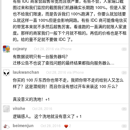
有些 IDC 商家会超售带宽而且很严重，有些不会，人家端口截
图过来和我们监控的截图我们机器确实长期跑 100%，但是人家
也不给我们限速，而是告诉我们 100%跑满了，你要么就加钱要
么就这样一直 100%但是会影响网路。有些 IDC 商可能像电信买
的带宽本来就不多然后超售厉害。看谁跑的一直满的就限人家速
度。那样的商家我们一般下个月就不租的。再低的价格也是不租
的。给的量不足就不要做 IDC 了。
ccjeaty
Oct 28, 2016 via iPhone
23
有数据说明只有一台服务器吗？
迁移公告不也说了查找问题的最终结果都指向服务器么…
laukwanchan
Oct 28, 2016 via iPhone
24
你买的 100 斤东西你也带不走，我把你带不走的给别人又怎么
样了？这是潜规则！而且你没有想过开车来装这 100 斤么？
真没意义的洗地！+1
vitohe
Oct 28, 2016
25
逻辑感人。 这个洗地就没有意义了 + 1
beimenjun
Oct 28, 2016
2
26