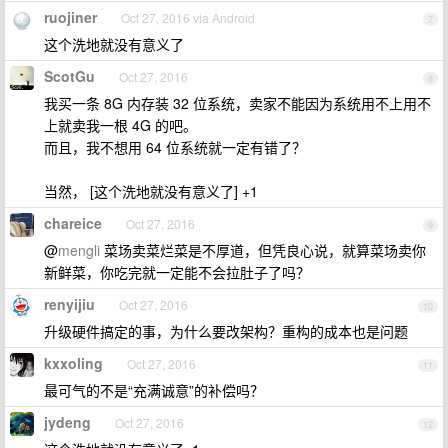
ruojiner
Oct 27, 2016 via Android
7
这个洗地就没有意义了
ScotGu
Oct 27, 2016
8
我买一条 8G 内存装 32 位系统，卖家不能因为系统用不上用不
上就卖我一根 4G 的吧。
而且，我不想用 64 位系统就一定有错了？
当然， [这个洗地就没有意义了] +1
chareice
Oct 27, 2016
9
@
mengli
菜场卖菜烂菜是不厚道，但凭良心说，就算菜场卖你
新鲜菜，你吃完就一定能不会拉肚子了吗？
renyijiu
Oct 27, 2016
10
升级硬件搞定的事，为什么要改架构？重构的成本也是问题
kxxoling
Oct 27, 2016
11
最可气的不是“充满诚意”的补偿吗？
jydeng
Oct 27, 2016
12