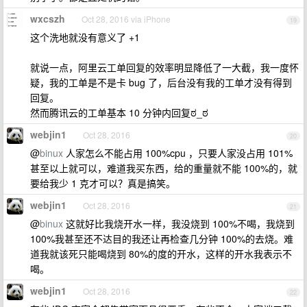
wxcszh
Oct 28, 2016 via iPhone
19
这个洗地就没有意义了 +1
就说一点，阿里云工单回复的效率明显降低了一大截，我一度怀
疑，我的工单是不是卡 bug 了，后台没有我的工单才没有得到
回复。
然而腾讯云的工单基本 10 分钟内回复ಠ_ಠ
webjin1
Oct 28, 2016
20
@
binux
人家怎么不能占用 100%cpu ，只要人家没占用 101%
甚至以上就可以，难道我买东西，给的重量就不能 100%的，就
要给我少 1 克才可以？真是搞笑。
webjin1
Oct 28, 2016
21
@
binux
这就好比我烧开水一样，我没烧到 100%不喝，我烧到
100%我甚至还不达目的我还让再检查几分钟 100%的去烧。难
道我就该死只能喝烧到 80%的度的开水，这样的开水我表示不
喝。
webjin1
Oct 28, 2016
22