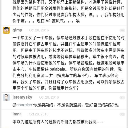
就是因为架构不好，又不能马上更新架构，才选用了弹性计算，
性能的差距我们用金钱堆性能来拟补，但是金钱买到的却是缺斤
少两的性能，你们反过来谴责我架构太搓，诶。。。我架构好用
你干嘛。。。现在 V2 这风气。。。唉
gimp
Oct 28, 2016
40
一个车主买了一个车位，停车场通过技术手段在他在不使用的时
候调度其它车辆占用车位，并且在车主使用的时候保证车位可
用。但是由于停车场的技术不达标，导致很多时候车主需要停车
的时候车位被占用，或者等待车位车辆移出。车主很不高兴，说
停车场为什么要使用他的车位，停车场管理说，我这地段可是宇
宙中心，车位很稀缺 balabala... 所以在你没有使用的时候，我
们充分的利用资源... 并且指责车主的车不行， 车主表示很诧
异，我买了车位，并且订购了双车位占用服务，可以偶尔停放占
用两个车位的车辆，你管我用什么车？
jeremysky
Oct 28, 2016
41
@
chareice
你是卖菜的，不是食药监局，管好自己的菜就行。
imn1
Oct 28, 2016
42
本以为这边所有人的逻辑判断能力都应该比我高……