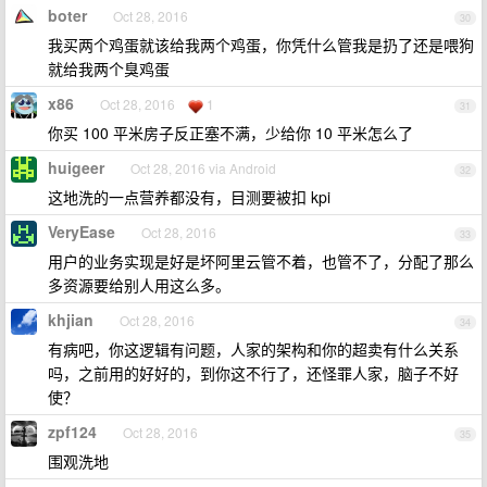
boter
Oct 28, 2016
30
我买两个鸡蛋就该给我两个鸡蛋，你凭什么管我是扔了还是喂狗
就给我两个臭鸡蛋
x86
Oct 28, 2016
1
31
你买 100 平米房子反正塞不满，少给你 10 平米怎么了
huigeer
Oct 28, 2016 via Android
32
这地洗的一点营养都没有，目测要被扣 kpi
VeryEase
Oct 28, 2016
33
用户的业务实现是好是坏阿里云管不着，也管不了，分配了那么
多资源要给别人用这么多。
khjian
Oct 28, 2016
34
有病吧，你这逻辑有问题，人家的架构和你的超卖有什么关系
吗，之前用的好好的，到你这不行了，还怪罪人家，脑子不好
使？
zpf124
Oct 28, 2016
35
围观洗地