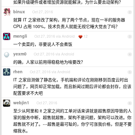
如果升级硬件或者增加资源就能解决，为什么要去动架构？
binux
Oct 27, 2016
2
就算 IT 之家修改了架构，用了两个节点，现在一半的服务器
CPU 占用 100%，技术负责人就能无视它睡大觉去了吗？
mengli
Oct 27, 2016 via Android
12
3
一个卖菜的，非要说人不会煮饭
yexm0
Oct 27, 2016 via Android
4
的确，人家以前用得稳稳地为啥要改？
rhen
Oct 27, 2016 via Android
5
IT 之家目测做了静态化，手机端和评论在刚刚移到百度云时出
问题了，网页却正常加载。而且新闻过期后评论都会封存，应该
配置要求不大吧
webjin1
Oct 27, 2016
6
至少从阿里和 it 之家之间的工单对话来讲就是超售原因导致的人
家的服务中断，超售就超售，架构不是问题，架构可以改进。你
超售就不对了。---超售是最可耻的，你宁可涨我价格，但是不要
缩我水。