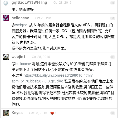
gqfBzoLVY3Wl4Tng
Oct 28, 2016
36
喏，铜币收好
helloccav
Oct 28, 2016
37
@
webjin1
从 N 年前的服务器合租到后来的 VPS ，再到现在的
云服务器，我没见过任何一家 IDC （包括国内和国外的）允许
客户的机器长时间占用大量 CPU ，都是占用到 IDC 的容忍限度
就 K 你的机器。
我不是为阿里洗地,我也讨厌阿里。
webjin1
Oct 28, 2016
38
@
helloccav
嗯嗯,这件事也没啥好讨论了.管他们超售不超售.手
里只剩下 2 个网站不到,也不是放云,传统 IDC 托管.
不过看
https://bbs.aliyun.com/read/298010.html?
spm=5176.bbsl207.0.0.gcJdXe
驻云发布的,站在他们角度上来
说他们是做技术服务,提倡阿里技术咨询收费,类似国王云一些做
法.不过我觉得他讲得不还不错.既然超售比较厉害,顺便叫客户付
费做技术咨询服务,把客户的应用架构成可以很好的配合超售的
体验.
Keyes
Oct 28, 2016
1
39