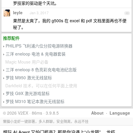
罗技家的驱动是个天坑。
leyle
Jan 3, 2017
49
果然是太爽了，我的 g500s 在 excel 和 pdf 文档里面再也不便
秘了。
推荐配件
PHILIPS 飞利浦六位分控电源转换器
›
三洋 eneloop 电池 & 充电器套装
›
Magic Mouse 用户必备
三洋 eneloop 8 色亮彩充电电池纪念版
›
罗技 M950 激光无线鼠标
›
Darkfield 技术，可以在任何平面上使用
罗技 G9X 激光游戏鼠标
›
罗技 M310 笔记本激光无线鼠标
›
© 2026 V2EX · 86ms · 3.9.8.5
About
·
Language
懒猫小龙虾一键部署，多人群聊，安全隔离，永远不挂
想玩 AI Agent 又怕门槛高？那是你没遇上“小龙猫”。 龙虾