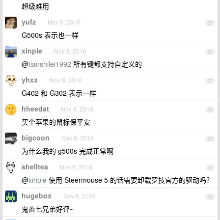
超级难用
yufz
Nov 8, 2016
25
G500s 表示也一样
xinple
Nov 8, 2016
26
@
tianshilei1992
所有键都支持自定义的
yhxx
Nov 8, 2016
27
G402 和 G302 表示一样
hheedat
Nov 8, 2016
28
买个苹果的鼠标保平安
bigcoon
Nov 8, 2016
29
为什么我的 g500s 完成正常啊
shelltea
Nov 8, 2016
30
@
xinple
使用 Steermouse 5 的话需要卸载罗技官方的驱动吗？
hugebox
Nov 8, 2016
31
鬼畜七兄弟好评~