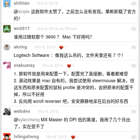
shiltian
Nov 8, 2016
32
@
xinple
这款软件太赞了，之前怎么没有发现。果断卸载了官方
的！
wc0517
Nov 8, 2016 via iPhone
33
谁用过微软那个 3600 ？ Mac 下好用吗？
akring
Nov 8, 2016
1
34
Logitech Software ：像我这么吊的，文件夹里还有 7 个！
otakustay
Nov 8, 2016
1
35
1. 那软件就是用来配置一下，配置完了直接删，看着都难受
2. 滚动效果是 mac 自有的，我尝试使用 steermouse 解决，但
这东西和原来配置的鼠标 profile 是冲突的，会把原来的配置干
掉，所以不好用
3. 反向用 scroll reverser 吧，安安静静地呆在后台的好东西
webdev
Nov 8, 2016
36
@
sylarchang
MX Master 的 DPI 低的离谱，我用了几个月出
了，实在受不了
lvlingsheng
Nov 8, 2016
1
37