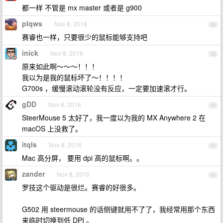
都一样 不管是 mx master 或者是 g900
plqws
Nov 8, 2016
38
赛睿也一样，只要很少的鼠标能够支持吧
inick
Nov 8, 2016
39
原来如此啊～～～！！！
我以为是我的鼠标坏了～！！！！
G700s ，缓慢滚动滚轮没有反应，一定要加速滚才行。
gDD
Nov 8, 2016
40
SteerMouse 5 太好了，我一度以为我的 MX Anywhere 2 在
macOS 上没救了。
itqls
Nov 8, 2016
41
Mac 高分屏， 要用 dpi 高的鼠标啊。。
zander
Nov 8, 2016
42
罗技这个驱动是很烂。赛睿的好很多。
G502 用 steermouse 的话侧键就用不了了，我经常用那个东西
来临时切换到低 DPI 。