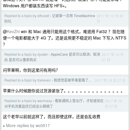
Windows 用户都装东西读写 HFS+。
Replied to a topic by ethusdt
记录第一次用 TimeMachine
2017 年 10 月 30
›
日
的坑
@
KevZhi
win 和 Mac 通用只能用这个格式，难道用 Fat32 ？现在随
便一个电影都能大于 4G 了。还是说用更不稳定的 Mac 下写入 NTFS
？
Replied to a topic by zjuster
AppleCare 是否可以取消；取消
2017 年 10 月
›
27 日
后 是否可以重新购买
问苹果啊，你到这里问有用吗？
Replied to a topic by fceleven
我感觉是被苹果套路了…
2017 年 10 月 27 日
›
苹果什么时候跟你说过货源紧张了。。。。。。。。。。。。。。。
Replied to a topic by wenhaoy
看联通网上营业厅，才知道现在
2017 年 10
›
月 27 日
对手机流量监控已经这么精细了
这个老早以前就这样了，而且即使这样，还是会乱收费
More replies by wc0517
»