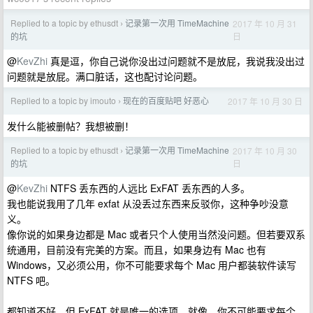
Replied to a topic by ethusdt
记录第一次用 TimeMachine
2017 年 10 月 31
›
日
的坑
@
KevZhi
真是逗，你自己说你没出过问题就不是放屁，我说我没出过
问题就是放屁。满口脏话，这也配讨论问题。
Replied to a topic by imouto
现在的百度贴吧 好恶心
2017 年 10 月 30 日
›
发什么能被删帖？我想被删！
Replied to a topic by ethusdt
记录第一次用 TimeMachine
2017 年 10 月 30
›
日
的坑
@
KevZhi
NTFS 丢东西的人远比 ExFAT 丢东西的人多。
我也能说我用了几年 exfat 从没丢过东西来反驳你，这种争吵没意
义。
像你说的如果身边都是 Mac 或者只个人使用当然没问题。但若要双系
统通用，目前没有完美的方案。而且，如果身边有 Mac 也有
Windows，又必须公用，你不可能要求每个 Mac 用户都装软件读写
NTFS 吧。
都知道不好，但 ExFAT 就是唯一的选项。就像，你不可能要求每个