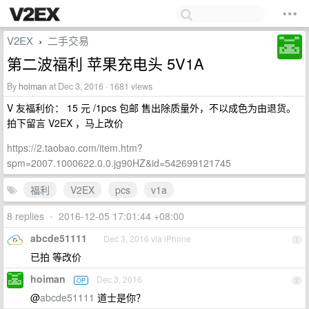
V2EX
二手交易
›
第二波福利 苹果充电头 5V1A
By
hoiman
at Dec 3, 2016 · 1681 views
V 友福利价： 15 元 /1pcs 包邮 售出除质量外，不以成色为由退货。
拍下留言 V2EX ，马上改价
https://2.taobao.com/item.htm?
spm=2007.1000622.0.0.jg90HZ&id=542699121745
福利
V2EX
pcs
v1a
8 replies
•
2016-12-05 17:01:44 +08:00
abcde51111
Dec 3, 2016 via iPhone
1
已拍 等改价
hoiman
Dec 3, 2016
OP
2
@
abcde51111
道士是你？