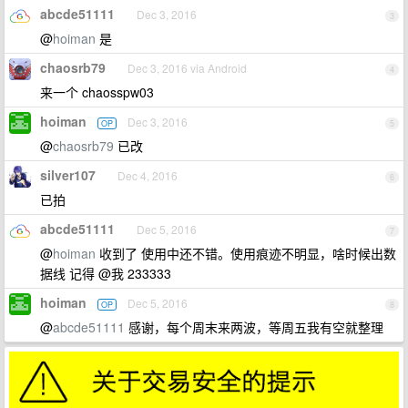
abcde51111
Dec 3, 2016
3
@
hoiman
是
chaosrb79
Dec 3, 2016 via Android
4
来一个 chaosspw03
hoiman
Dec 3, 2016
OP
5
@
chaosrb79
已改
silver107
Dec 4, 2016
6
已拍
abcde51111
Dec 5, 2016
7
@
hoiman
收到了 使用中还不错。使用痕迹不明显，啥时候出数
据线 记得 @我 233333
hoiman
Dec 5, 2016
OP
8
@
abcde51111
感谢，每个周末来两波，等周五我有空就整理