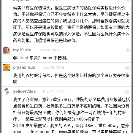
8
确实只有医保值得买，但是生病很少的话医保确实也没什么价
值。不过你得保证自己不会突然查出什么大病，平时健康很少生
病的人突然查出癌症的例子我见过好几个，那时全款看病可就哭
死了。所以还是建议按最低工资标准缴纳医保，如果有合适的大
病保险或医疗保险也可以选择入保险，不过因为医保什么病什么
药都能报，我感觉医保还是比较值。
my101du
Dec 20, 2016
9
@
nfroot
东莞？ soho 不错啊。
crysislinux
Dec 20, 2016
10
我用的农村医疗保险，但是这个好像比社保的那个医疗要差很多
啊
yellowV2ex
Dec 20, 2016
11
我买了商业保，意外+重疾+医疗，住院的话全单费用都报销包括
点餐费和进口药，社保很多进口药是不报销的哦。不过因为没有
社保只能最高报 9 成，你们如果有那种一两百块钱一年的村医
疗，一起买上就可以村保剩余部分 100%报销了。
20-29 岁买最便宜，我买的 AIA ，医疗 48w ，重疾 40w ，意外
10w ，一年才 4000 多。你如果想长期的，可以买那种买够 10