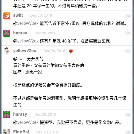
年还是 20 年保一生的，不过每年稍微贵一些。
swift
Dec 20, 2016
12
@
yellowV2ex
能否告诉下意外+重疾+医疗具体的名称？谢谢。
hantsy
Dec 20, 2016
13
@
yellowV2ex
还有几年就 40 岁了，准备买商业医保。
yellowV2ex
Dec 20, 2016
1
14
@
swift
分开买的
意外重疾 - 安益意外附加安益重大疾病
医疗 - 康惠一家
找高级点的保险员会有免费提升额度。
不过这都是每年买的消费型，我明年想换那种投资型买几年保一
生的
hantsy
Dec 20, 2016
15
@
yellowV2ex
提资型，我觉得不靠谱，更多是像金融产品。
FinnBai
Dec 20, 2016
16