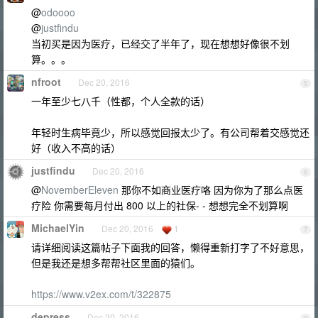
@
odoooo
@
justfindu
当初买是因为医疗，已经交了半年了，现在想想好像很不划
算。。。
nfroot
Dec 20, 2016
5
一年至少七八千（性都，个人全款的话）
年轻时生病毕竟少，所以感觉回报太少了。有公司帮着交感觉还
好（收入不高的话）
justfindu
Dec 20, 2016
6
@
NovemberEleven
那你不如商业医疗咯 因为你为了那么点医
疗险 你需要每月付出 800 以上的社保- - 想想完全不划算啊
MichaelYin
Dec 20, 2016
1
7
请详细阅读这篇帖子下面我的回答，懒得重新打字了不好意思，
但是我还是想多帮帮社区里面的猿们。
https://www.v2ex.com/t/322875
depress
Dec 20, 2016