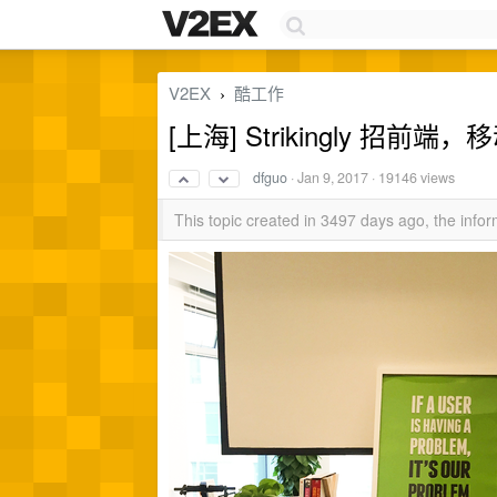
V2EX
酷工作
›
[上海] Strikingly 
dfguo
·
Jan 9, 2017
· 19146 views
This topic created in 3497 days ago, the inf