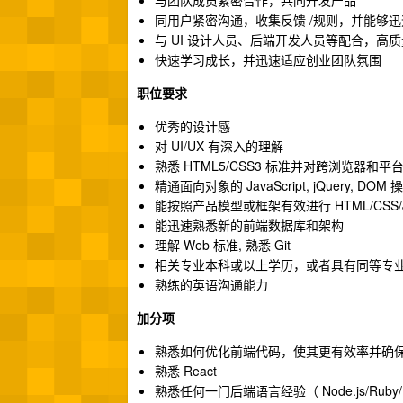
与团队成员紧密合作，共同开发产品
同用户紧密沟通，收集反馈 /规则，并能够
与 UI 设计人员、后端开发人员等配合，高质
快速学习成长，并迅速适应创业团队氛围
职位要求
优秀的设计感
对 UI/UX 有深入的理解
熟悉 HTML5/CSS3 标准并对跨浏览器和
精通面向对象的 JavaScript, jQuery, DOM 
能按照产品模型或框架有效进行 HTML/CSS/Jav
能迅速熟悉新的前端数据库和架构
理解 Web 标准, 熟悉 Git
相关专业本科或以上学历，或者具有同等专
熟练的英语沟通能力
加分项
熟悉如何优化前端代码，使其更有效率并确
熟悉 React
熟悉任何一门后端语言经验（ Node.js/Ruby/P