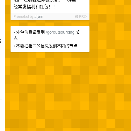
经常发福利和红包！！
Promoted by
alynn
PRO
• 外包信息请发到
/go/outsourcing
节
点。
溜
• 不要把相同的信息发到不同的节点