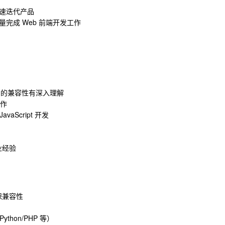
迅速迭代产品
量完成 Web 前端开发工作
平台的兼容性有深入理解
操作
aScript 开发
业经验
保兼容性
ython/PHP 等）