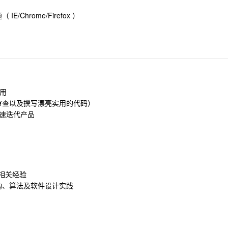
hrome/Firefox ）
应用
审查以及撰写漂亮实用的代码）
迅速迭代产品
h 的相关经验
构、算法及软件设计实践