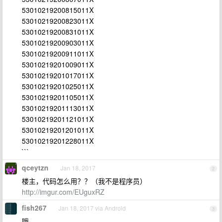
53010219200815011X
53010219200823011X
53010219200831011X
53010219200903011X
53010219200911011X
53010219201009011X
53010219201017011X
53010219201025011X
53010219201105011X
53010219201113011X
53010219201121011X
53010219201201011X
53010219201228011X
```
qceytzn
Jan 18, 2017
2
楼主，代码怎么用？？（我不是程序员）
http://imgur.com/EUguxRZ
fish267
Jan 18, 2017 via Android
3
哦