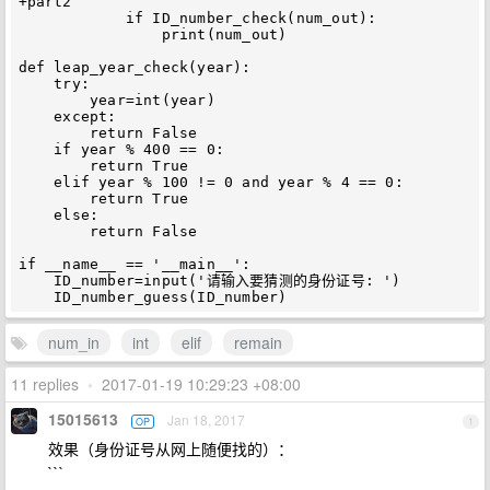
+part2

            if ID_number_check(num_out):

                print(num_out)

def leap_year_check(year):

    try:

        year=int(year)

    except:

        return False

    if year % 400 == 0:

        return True

    elif year % 100 != 0 and year % 4 == 0:

        return True

    else:

        return False

if __name__ == '__main__':

    ID_number=input('请输入要猜测的身份证号: ')

num_in
int
elif
remain
11 replies
•
2017-01-19 10:29:23 +08:00
15015613
Jan 18, 2017
OP
1
效果（身份证号从网上随便找的）：
```