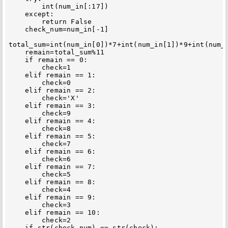
        int(num_in[:17])

    except:

        return False

    check_num=num_in[-1]

total_sum=int(num_in[0])*7+int(num_in[1])*9+int(num_
    remain=total_sum%11

    if remain == 0:

        check=1

    elif remain == 1:

        check=0

    elif remain == 2:

        check='X'

    elif remain == 3:

        check=9

    elif remain == 4:

        check=8

    elif remain == 5:

        check=7

    elif remain == 6:

        check=6

    elif remain == 7:

        check=5

    elif remain == 8:

        check=4

    elif remain == 9:

        check=3

    elif remain == 10:

        check=2

    if str(check_num) == str(check):
