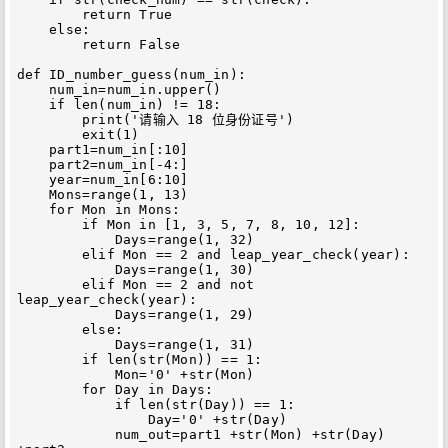
        return True

    else:

        return False

def ID_number_guess(num_in):

    num_in=num_in.upper()

    if len(num_in) != 18:

        print('请输入 18 位身份证号')

        exit(1)

    part1=num_in[:10]

    part2=num_in[-4:]

    year=num_in[6:10]

    Mons=range(1, 13)

    for Mon in Mons:

        if Mon in [1, 3, 5, 7, 8, 10, 12]:

            Days=range(1, 32)

        elif Mon == 2 and leap_year_check(year):

            Days=range(1, 30)

        elif Mon == 2 and not 
leap_year_check(year):

            Days=range(1, 29)

        else:

            Days=range(1, 31)

        if len(str(Mon)) == 1:

            Mon='0' +str(Mon)

        for Day in Days:

            if len(str(Day)) == 1:

                Day='0' +str(Day)

            num_out=part1 +str(Mon) +str(Day) 