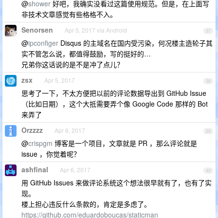
@
shower
好吧，我确实没看过这篇使用规范。但是，在上面写
非技术文章感觉有些格格不入。
Senorsen
Apr 5, 2017 via Android
37
@
ipconfiger
Disqus 的主域名在国内受污染，何况楼主造轮子其
实不管怎么说，都值得鼓励，写的挺好的…
兄弟你这话说的是不是冲了点儿？
zsx
Apr 5, 2017
38
思考了一下，不太方便把以前的评论数据导出到 GitHub Issue
（比如日期），这个大抵需要弄个像 Google Code 那样的 Bot
来弄了
Orzzzz
Apr 6, 2017
39
@
crispgm
博客是一个项目，文章就是 PR ，那么评论就是
issue ，你觉着呢？
ashfinal
Apr 6, 2017
40
用 GitHub Issues 来做评论系统这个想法很早就有了，也有了实
现。
楼上担心违反什么条款的，肯定是多虑了。
https://github.com/eduardoboucas/staticman