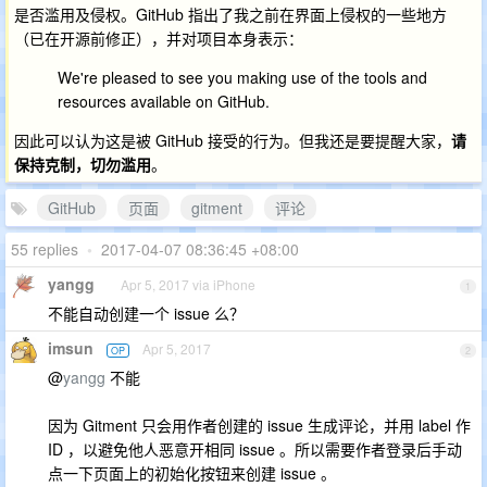
是否滥用及侵权。GitHub 指出了我之前在界面上侵权的一些地方
（已在开源前修正），并对项目本身表示：
We're pleased to see you making use of the tools and
resources available on GitHub.
因此可以认为这是被 GitHub 接受的行为。但我还是要提醒大家，
请
保持克制，切勿滥用
。
GitHub
页面
gitment
评论
55 replies
•
2017-04-07 08:36:45 +08:00
yangg
Apr 5, 2017 via iPhone
1
不能自动创建一个 issue 么？
imsun
Apr 5, 2017
OP
2
@
yangg
不能
因为 Gitment 只会用作者创建的 issue 生成评论，并用 label 作
ID ，以避免他人恶意开相同 issue 。所以需要作者登录后手动
点一下页面上的初始化按钮来创建 issue 。