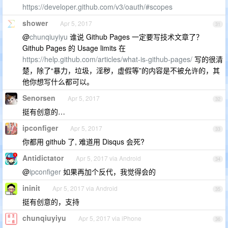
https://developer.github.com/v3/oauth/#scopes
shower
Apr 5, 2017
31
@
chunqiuyiyu
谁说 Github Pages 一定要写技术文章了？
Github Pages 的 Usage limits 在
https://help.github.com/articles/what-is-github-pages/
写的很清
楚，除了“暴力，垃圾，淫秽，虚假等”的内容是不被允许的，其
他你想写什么都可以。
Senorsen
Apr 5, 2017
32
挺有创意的…
ipconfiger
Apr 5, 2017
33
你都用 github 了, 难道用 Disqus 会死?
Antidictator
Apr 5, 2017 via Android
34
@
ipconfiger
如果再加个反代，我觉得会的
ininit
Apr 5, 2017 via Android
35
挺有创意的，支持
chunqiuyiyu
Apr 5, 2017 via iPhone
36