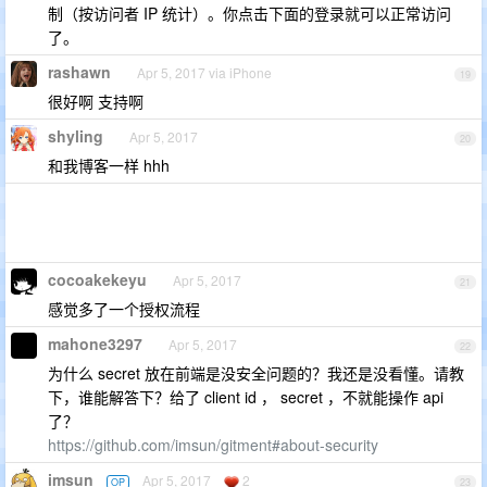
制（按访问者 IP 统计）。你点击下面的登录就可以正常访问
了。
rashawn
Apr 5, 2017 via iPhone
19
很好啊 支持啊
shyling
Apr 5, 2017
20
和我博客一样 hhh
cocoakekeyu
Apr 5, 2017
21
感觉多了一个授权流程
mahone3297
Apr 5, 2017
22
为什么 secret 放在前端是没安全问题的？我还是没看懂。请教
下，谁能解答下？给了 client id ， secret ，不就能操作 api
了？
https://github.com/imsun/gitment#about-security
imsun
Apr 5, 2017
2
OP
23