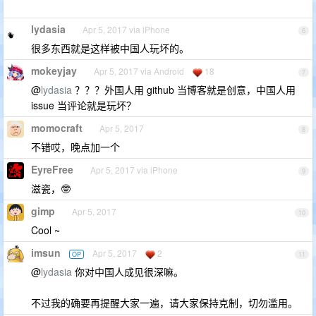
lydasia
Apr 5, 2017 via iPhone
6
很多东西就是这样被中国人玩坏的。
mokeyjay
Apr 5, 2017 via Android
18
7
@
lydasia
？？？外国人用 github 当博客就是创意，中国人用
issue 当评论就是玩坏？
momocraft
Apr 5, 2017
8
不错哎，晚点加一个
EyreFree
Apr 5, 2017 via iPhone
9
滋瓷，🤓
gimp
Apr 5, 2017
10
Cool ~
imsun
Apr 5, 2017
2
OP
11
@
lydasia
你对中国人成见很深嘛。
不过我的确要再提醒大家一遍，请大家保持克制，切勿滥用。