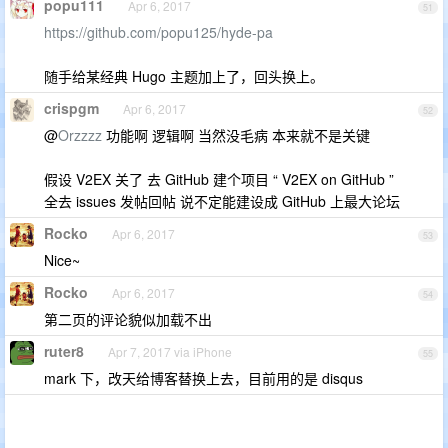
popu111
Apr 6, 2017
51
https://github.com/popu125/hyde-pa
随手给某经典 Hugo 主题加上了，回头换上。
crispgm
Apr 6, 2017
52
@
Orzzzz
功能啊 逻辑啊 当然没毛病 本来就不是关键
假设 V2EX 关了 去 GitHub 建个项目 “ V2EX on GitHub ”
全去 issues 发帖回帖 说不定能建设成 GitHub 上最大论坛
Rocko
Apr 6, 2017
53
Nice~
Rocko
Apr 6, 2017
54
第二页的评论貌似加载不出
ruter8
Apr 7, 2017 via iPhone
55
mark 下，改天给博客替换上去，目前用的是 disqus