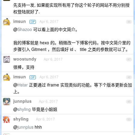
先支持一发, 如果能实现所有用了你这个轮子的网站不用分别授
权登陆就好了.
imsun
Apr 6, 2017
OP
46
@
Shazoo
可以看上面的中文简介。
我的博客就是 hexo 的。稍微改一下博客代码，按中文简介里的
步骤引入 Gitment ，然后填好 id 、 title 之类的参数就可以了。
woostundy
Apr 6, 2017
47
很棒，支持
imsun
Apr 6, 2017
OP
48
@
Hstar
正要通过 iframe 实现类似的功能。等下个版本更新会加
上。
junnplus
Apr 6, 2017
49
@
shyling
毕竟是小姐姐
shyling
Apr 6, 2017
50
@
junnplus
hhh