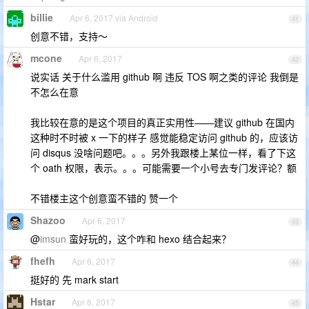
billie
Apr 6, 2017 via Android
41
创意不错，支持～
mcone
Apr 6, 2017
42
说实话 关于什么滥用 github 啊 违反 TOS 啊之类的评论 我倒是
不怎么在意
我比较在意的是这个项目的真正实用性——建议 github 在国内
这种时不时被 x 一下的样子 感觉能稳定访问 github 的，应该访
问 disqus 没啥问题吧。。。另外我跟楼上某位一样，看了下这
个 oath 权限，表示。。。可能需要一个小号去专门发评论？额
不错楼主这个创意蛮不错的 赞一个
Shazoo
Apr 6, 2017
43
@
imsun
蛮好玩的，这个咋和 hexo 结合起来？
fhefh
Apr 6, 2017
44
挺好的 先 mark start
Hstar
Apr 6, 2017
45