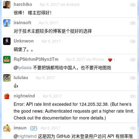
harchiko
Apr 5, 2017 via Android
12
很棒！ 楼主怼得好！
irainsoft
Apr 5, 2017
13
对于技术主题较多的博客是个挺好的选择
Unknwon
Apr 5, 2017
14
碉堡了。。
RqPS6rhmP3Nyn3Tm
Apr 5, 2017 via iPhone
1
15
@
lydasia
不要把锅都甩给中国人，也不要开地图炮
lululau
Apr 5, 2017
16
👍
nightwind
Apr 5, 2017
17
Error: API rate limit exceeded for 124.205.32.38. (But here's
the good news: Authenticated requests get a higher rate limit.
Check out the documentation for more details.)
imsun
Apr 5, 2017
OP
18
@
nightwind
这是因为 GitHub 对未登录用户访问 API 有频率限