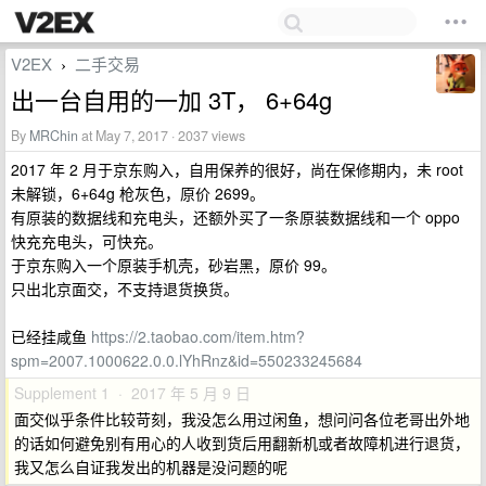
V2EX
二手交易
›
出一台自用的一加 3T， 6+64g
By
MRChin
at May 7, 2017 · 2037 views
2017 年 2 月于京东购入，自用保养的很好，尚在保修期内，未 root
未解锁，6+64g 枪灰色，原价 2699。
有原装的数据线和充电头，还额外买了一条原装数据线和一个 oppo
快充充电头，可快充。
于京东购入一个原装手机壳，砂岩黑，原价 99。
只出北京面交，不支持退货换货。
已经挂咸鱼
https://2.taobao.com/item.htm?
spm=2007.1000622.0.0.lYhRnz&id=550233245684
Supplement 1 · 2017 年 5 月 9 日
面交似乎条件比较苛刻，我没怎么用过闲鱼，想问问各位老哥出外地
的话如何避免别有用心的人收到货后用翻新机或者故障机进行退货，
我又怎么自证我发出的机器是没问题的呢