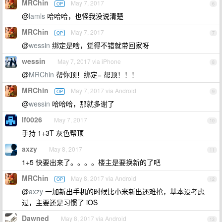
MRChin
May 7, 2017
OP
6
@
lamls
哈哈哈，也怪我没说清楚
MRChin
May 7, 2017
OP
7
@
wessin
绑定是啥，觉得不错就带回家呀
wessin
May 7, 2017 via iPhone
8
@
MRChin
帮你顶！绑定= 帮顶！！！
MRChin
May 7, 2017 via Android
OP
9
@
wessin
哈哈哈，那就多谢了
lf0026
May 7, 2017
10
手持 1+3T 灰色帮顶
axzy
May 8, 2017
11
1+5 快要出来了。。。。楼主是要换新的了吧
MRChin
May 8, 2017 via Android
OP
12
@
axzy
一加新出手机的时候比小米新出还难抢，基本没考虑
过，主要还是习惯了 iOS
Dawned
May 8, 2017 via Android
13