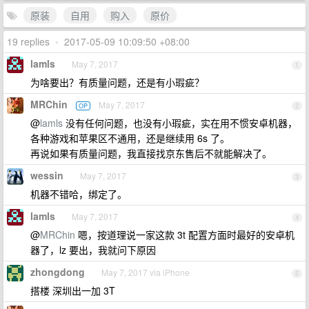
原装
自用
购入
原价
19 replies
•
2017-05-09 10:09:50 +08:00
lamls
May 7, 2017
1
为啥要出？有质量问题，还是有小瑕疵？
MRChin
May 7, 2017
OP
2
@
lamls
没有任何问题，也没有小瑕疵，实在用不惯安卓机器，
各种游戏和苹果区不通用，还是继续用 6s 了。
再说如果有质量问题，我直接找京东售后不就能解决了。
wessin
May 7, 2017
3
机器不错哈，绑定了。
lamls
May 7, 2017
4
@
MRChin
嗯，按道理说一家这款 3t 配置方面时最好的安卓机
器了，lz 要出，我就问下原因
zhongdong
May 7, 2017 via iPhone
5
搭楼 深圳出一加 3T