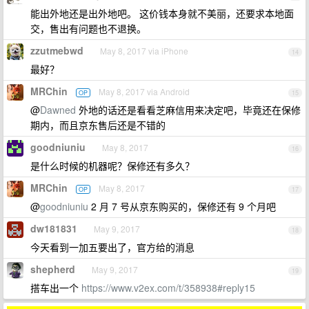
能出外地还是出外地吧。 这价钱本身就不美丽，还要求本地面
交，售出有问题也不退换。
zzutmebwd
May 8, 2017 via iPhone
14
最好？
MRChin
May 8, 2017 via Android
OP
15
@
Dawned
外地的话还是看看芝麻信用来决定吧，毕竟还在保修
期内，而且京东售后还是不错的
goodniuniu
May 8, 2017
16
是什么时候的机器呢？保修还有多久？
MRChin
May 8, 2017
OP
17
@
goodniuniu
2 月 7 号从京东购买的，保修还有 9 个月吧
dw181831
May 9, 2017
18
今天看到一加五要出了，官方给的消息
shepherd
May 9, 2017
19
搭车出一个
https://www.v2ex.com/t/358938#reply15