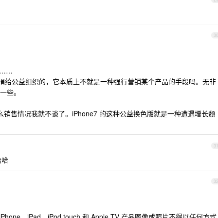
3
 ……
润捐给公益组织的，它本质上不就是一种强行营销某个产品的手段吗。无非
一些。
什么销售情况我就不谈了。iPhone7 的这种公益换色版就是一种遭遇增长颓
3
哈哈
3
、iPhone、iPad、iPod touch 和 Apple TV 产品图像或照片不得以任何方式