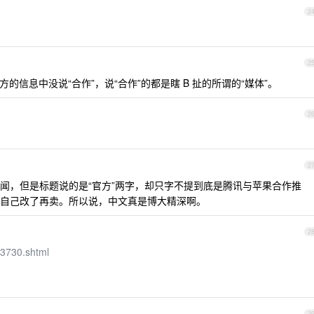
2
2
的信息中没说“合作”，说“合作”的都是瞎 B 扯的所谓的“媒体”。
2
2
闻，但是标题说的是“官方”两字，却只字不提到底是腾讯与苹果合作推
自己改了再卖。所以说，中文真是博大精深啊。
2
3730.shtml
。
2