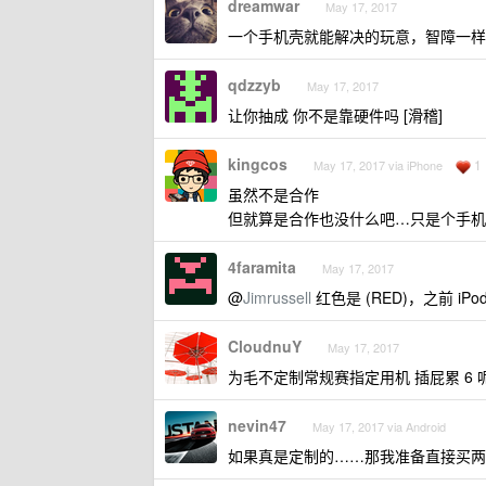
dreamwar
May 17, 2017
一个手机壳就能解决的玩意，智障一样
qdzzyb
May 17, 2017
让你抽成 你不是靠硬件吗 [滑稽]
kingcos
1
May 17, 2017 via iPhone
虽然不是合作
但就算是合作也没什么吧…只是个手机…
4faramita
May 17, 2017
@
Jimrussell
红色是 (RED)，之前 i
CloudnuY
May 17, 2017
为毛不定制常规赛指定用机 插屁累 6 
nevin47
May 17, 2017 via Android
如果真是定制的……那我准备直接买两个