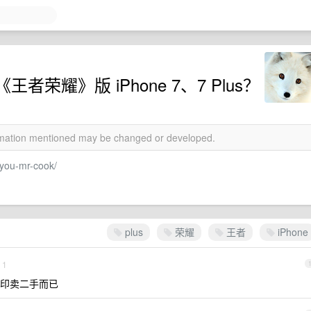
荣耀》版 iPhone 7、7 Plus？
ormation mentioned may be changed or developed.
you-mr-cook/
plus
荣耀
王者
iPhone
1
印卖二手而已