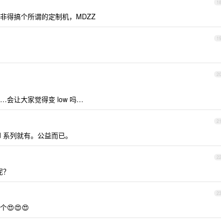
1
非得搞个所谓的定制机，MDZZ
1
2
会让大家觉得变 low 吗…
2
Pod 系列就有。公益而已。
2
呢？
2
😍😍