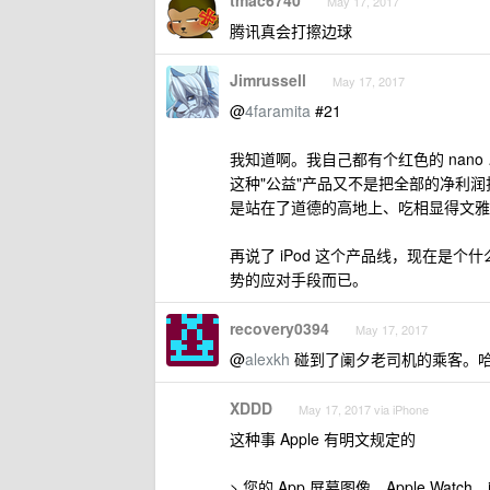
tmac6740
May 17, 2017
腾讯真会打擦边球
Jimrussell
May 17, 2017
@
4faramita
#21
我知道啊。我自己都有个红色的 nano
这种"公益"产品又不是把全部的净利
是站在了道德的高地上、吃相显得文雅
再说了 iPod 这个产品线，现在是个
势的应对手段而已。
recovery0394
May 17, 2017
@
alexkh
碰到了阑夕老司机的乘客。
XDDD
May 17, 2017 via iPhone
这种事 Apple 有明文规定的
> 您的 App 屏幕图像、Apple Watch