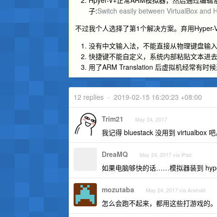
Hpyer-V+正常ARM模拟器，然后通过
子:
Switch easily between VirtualBox and 
不过我个人选择了第1个解决方案。弃用Hyper-V选
没有中文输入法，不能直接从物理键盘输
快捷键不能自定义，系统内部粘贴文本进
用了ARM Translation 后虚拟机经常
12 replies
•
2019-02-15 16:20:23 +08:00
Trim21
May 24, 2017
我记得 bluestack 没用到 virtualb
DreaMQ
May 24, 2017 via iPad
如果电脑够快的话……模拟器装到 hype
mozutaba
May 24, 2017 via Android
怎么会跑不起来，都用这些打游戏的。我用 