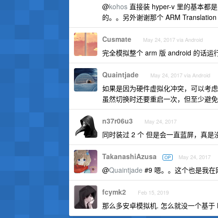
@
kohos
直接装 hyper-v 里的基
的。。另外谢谢那个 ARM Translation
Cusmate
May 24, 2017 via Android
完全模拟整个 arm 版 android 的话运行速
Quaintjade
May 24, 2017 via Android
如果是因为硬件虚拟化冲突，可以考虑编
虽然切换时还要重启一次，但至少避免
n37r06u3
May 24, 2017
同时装过 2 个 但是会一直蓝屏，真是
TakanashiAzusa
May 24, 2017
OP
@
Quaintjade
#9 嗯。。这个也是我
fcymk2
Feb 15, 2019
那么多安卓模拟机. 怎么就没一个基于 hyper