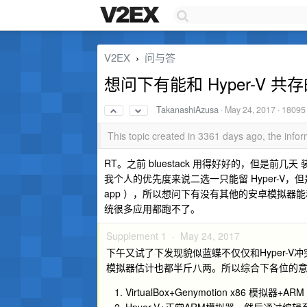
V2EX
问与答
›
想问下有能和 Hyper-V 共
TakanashiAzusa
·
May 24, 2017
· 18095
This topic created in 3361 days ago, the inf
RT。之前 bluestack 用得好好的，但是前几天 
我个人的优先度来说二选一只能留 Hyper-
app ），所以想问下有没有其他的安卓模拟器能和 
统很多应用都跑不了。
Supplement 1 ·
May 24, 2017
下午又试了下发现貌似蓝蝶不仅仅和Hyper-V冲
模拟器估计也都半斤八两。所以综合下各位的意
VirtualBox+Genymotion x86 模拟器+ARM T