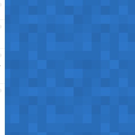
4
5
6
以
7