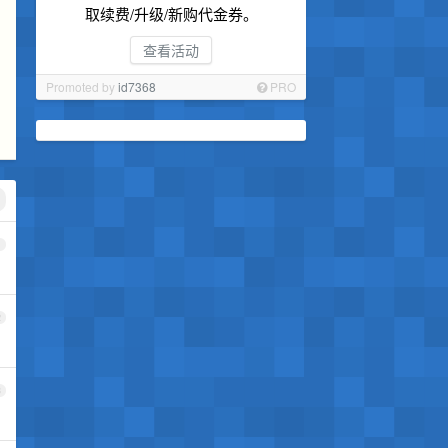
取续费/升级/新购代金券。
查看活动
Promoted by
id7368
PRO
1
2
3