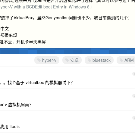
编辑系统启动选项来对Hyper-V是否开启虚拟化进行选择（具体可以参考这个帖
Hyper-V with a BCDEdit boot Entry in Windows 8.1
择了VirtualBox。虽然Genymotion问题也不少，我目前遇到的几个：
入中文
去都很麻烦
有时候进不去，开机卡半天黑屏
hyper-v
安卓
bluestack
ARM
ox 吧。。找个基于 virtualbox 的模拟器试下？
r-v 虚拟机里面？
itools