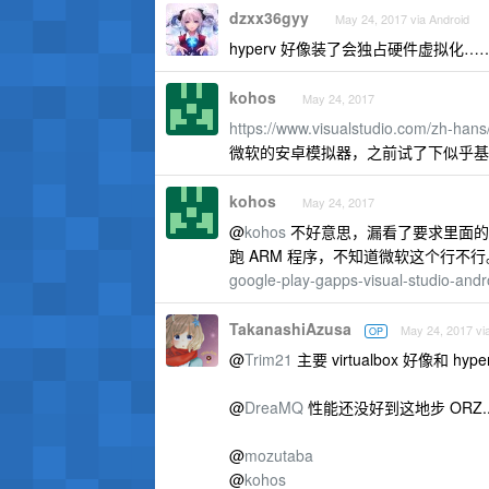
dzxx36gyy
May 24, 2017 via Android
hyperv 好像装了会独占硬件虚拟化…
kohos
May 24, 2017
https://www.visualstudio.com/zh-hans
微软的安卓模拟器，之前试了下似乎基于
kohos
May 24, 2017
@
kohos
不好意思，漏看了要求里面的 ARM …
跑 ARM 程序，不知道微软这个行不
google-play-gapps-visual-studio-andr
TakanashiAzusa
May 24, 2017 vi
OP
@
Trim21
主要 virtualbox 好像和 hy
@
DreaMQ
性能还没好到这地步 ORZ.
@
mozutaba
@
kohos